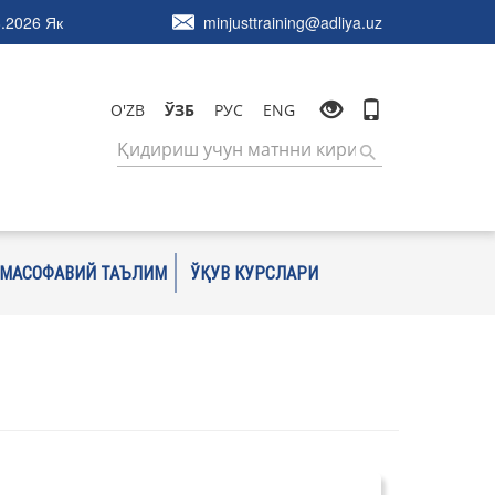
.2026 Як
minjusttraining@adliya.uz
O'ZB
ЎЗБ
РУС
ENG
МАСОФАВИЙ ТАЪЛИМ
ЎҚУВ КУРСЛАРИ