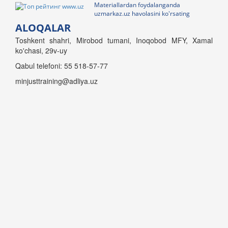
Materiallardan foydalanganda
uzmarkaz.uz havolasini ko'rsating
ALOQALAR
Toshkent shahri, Mirobod tumani, Inoqobod MFY, Xamal
ko'chasi, 29v-uy
Qabul telefoni: 55 518-57-77
minjusttraining@adliya.uz