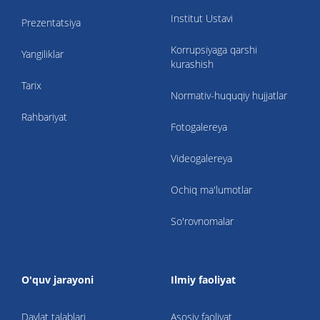
Institut Ustavi
Prezentatsiya
Korrupsiyaga qarshi
Yangiliklar
kurashish
Tarix
Normativ-huquqiy hujjatlar
Rahbariyat
Fotogalereya
Videogalereya
Ochiq ma'lumotlar
So'rovnomalar
O'quv jarayoni
Ilmiy faoliyat
Davlat talablari
Asosiy faoliyat