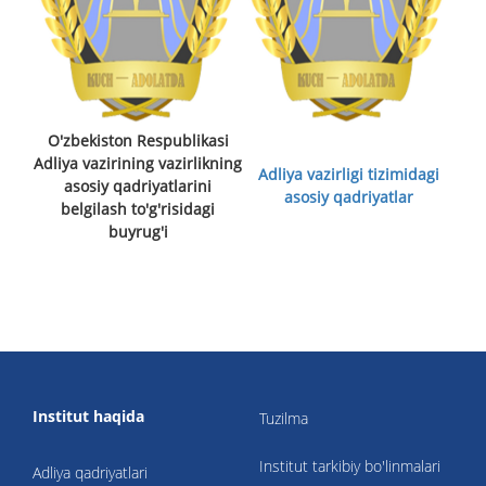
O'zbekiston Respublikasi
Adliya vazirining vazirlikning
Adliya vazirligi tizimidagi
asosiy qadriyatlarini
asosiy qadriyatlar
belgilash to'g'risidagi
buyrug'i
Institut haqida
Tuzilma
Institut tarkibiy bo'linmalari
Adliya qadriyatlari