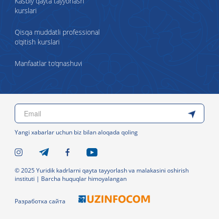
Kasbiy qayta tayyorlash
kurslari
Qisqa muddatli professional
o‘qitish kurslari
Manfaatlar to‘qnashuvi
Yangi xabarlar uchun biz bilan aloqada qoling
© 2025 Yuridik kadrlarni qayta tayyorlash va malakasini oshirish
instituti | Barcha huquqlar himoyalangan
Разработка сайта