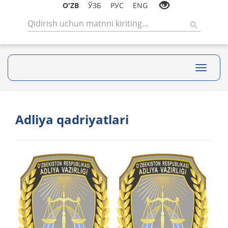
O'ZB
ЎЗБ
РУС
ENG
Toggle
navigati
Adliya qadriyatlari