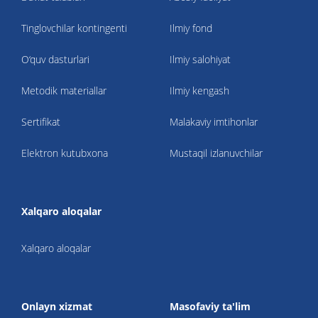
Tinglovchilar kontingenti
Ilmiy fond
O‘quv dasturlari
Ilmiy salohiyat
Metodik materiallar
Ilmiy kengash
Sertifikat
Malakaviy imtihonlar
Elektron kutubxona
Mustaqil izlanuvchilar
Xalqaro aloqalar
Xalqaro aloqalar
Onlayn xizmat
Masofaviy ta'lim