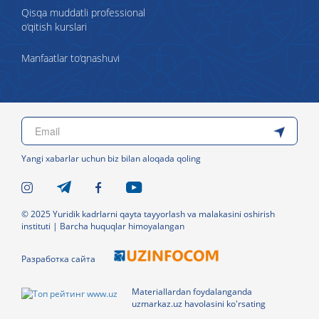
Qisqa muddatli professional
o‘qitish kurslari
Manfaatlar to‘qnashuvi
Yangi xabarlar uchun biz bilan aloqada qoling
© 2025 Yuridik kadrlarni qayta tayyorlash va malakasini oshirish
instituti | Barcha huquqlar himoyalangan
Разработка сайта
Materiallardan foydalanganda
uzmarkaz.uz havolasini ko'rsating