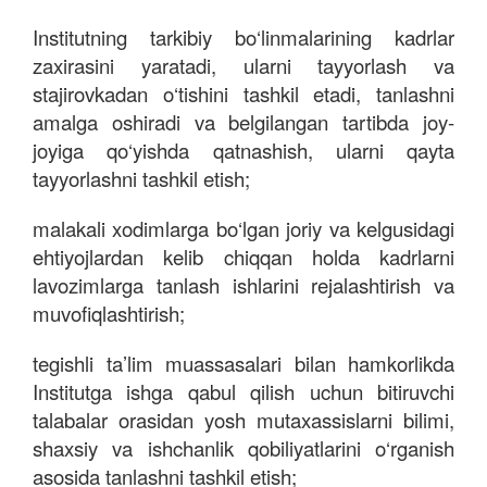
Institutning tarkibiy bo‘linmalarining kadrlar
zaxirasini yaratadi, ularni tayyorlash va
stajirovkadan o‘tishini tashkil etadi, tanlashni
amalga oshiradi va belgilangan tartibda joy-
joyiga qo‘yishda qatnashish, ularni qayta
tayyorlashni tashkil etish;
malakali xodimlarga bo‘lgan joriy va kelgusidagi
ehtiyojlardan kelib chiqqan holda kadrlarni
lavozimlarga tanlash ishlarini rejalashtirish va
muvofiqlashtirish;
tegishli ta’lim muassasalari bilan hamkorlikda
Institutga ishga qabul qilish uchun bitiruvchi
talabalar orasidan yosh mutaxassislarni bilimi,
shaxsiy va ishchanlik qobiliyatlarini o‘rganish
asosida tanlashni tashkil etish;