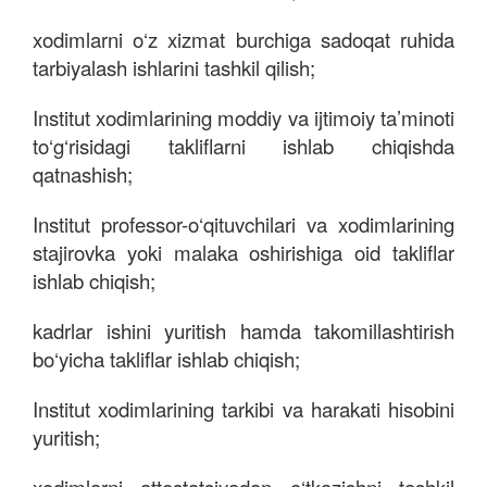
xodimlarni o‘z xizmat burchiga sadoqat ruhida
tarbiyalash ishlarini tashkil qilish;
Institut xodimlarining moddiy va ijtimoiy ta’minoti
to‘g‘risidagi takliflarni ishlab chiqishda
qatnashish;
Institut professor-o‘qituvchilari va xodimlarining
stajirovka yoki malaka oshirishiga oid takliflar
ishlab chiqish
;
kadrlar ishini yuritish hamda takomillashtirish
bo‘yicha takliflar ishlab chiqish
;
Institut xodimlarining tarkibi va harakati hisobini
yuritish
;