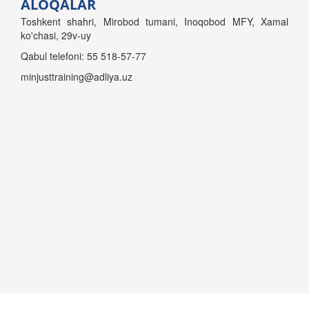
ALOQALAR
Toshkent shahri, Mirobod tumani, Inoqobod MFY, Xamal
ko'chasi, 29v-uy
Qabul telefoni: 55 518-57-77
minjusttraining@adliya.uz