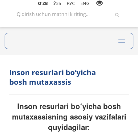
O'ZB
ЎЗБ
РУС
ENG
Toggle
navigati
Inson resurlari bo‘yicha
bosh mutaxassis
Inson resurlari bo‘yicha bosh
mutaxassisning asosiy vazifalari
quyidagilar: