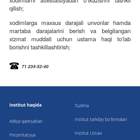
xodimlarni attestatsiyadan o‘tkazishni tashkil
qilish
;
xodimlarga maxsus darajali unvonlar hamda
martaba darajalarini berish va belgilangan
xizmat muddati uchun ustama haqi to‘lab
borishni tashkillashtirish;
71 234-52-40
Institut haqida
Tuzilma
Institut tarkibiy bo'linmalari
Adliya qadriyatlari
Institut Ustavi
Prezentatsiya