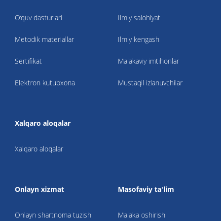
O‘quv dasturlari
Ilmiy salohiyat
Metodik materiallar
Ilmiy kengash
Sertifikat
Malakaviy imtihonlar
Elektron kutubxona
Mustaqil izlanuvchilar
Xalqaro aloqalar
Xalqaro aloqalar
Onlayn xizmat
Masofaviy ta'lim
Onlayn shartnoma tuzish
Malaka oshirish