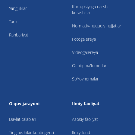
Korrupsiyaga qarshi
Yangiliklar
kurashish
Tarix
Normativ-huquqiy hujjatlar
Rahbariyat
Fotogalereya
Videogalereya
Ochiq ma'lumotlar
So'rovnomalar
O'quv jarayoni
Ilmiy faoliyat
Davlat talablari
Asosiy faoliyat
Tinglovchilar kontingenti
Ilmiy fond