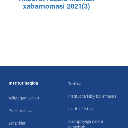
xabarnomasi 2021(3)
Institut haqida
Tuzilma
Institut tarkibiy bo'linmalari
Adliya qadriyatlari
Institut Ustavi
Prezentatsiya
Korrupsiyaga qarshi
Yangiliklar
kurashish