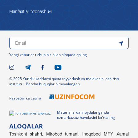
Manfaatlar to‘qnashuvi
Yangi xabarlar uchun biz bilan aloqada qoling
© 2025 Yuridik kadrlarni qayta tayyorlash va malakasini oshirish
instituti | Barcha huquqlar himoyalangan
Разработка сайта
Materiallardan foydalanganda
uzmarkaz.uz havolasini ko'rsating
ALOQALAR
Toshkent shahri, Mirobod tumani, Inoqobod MFY, Xamal