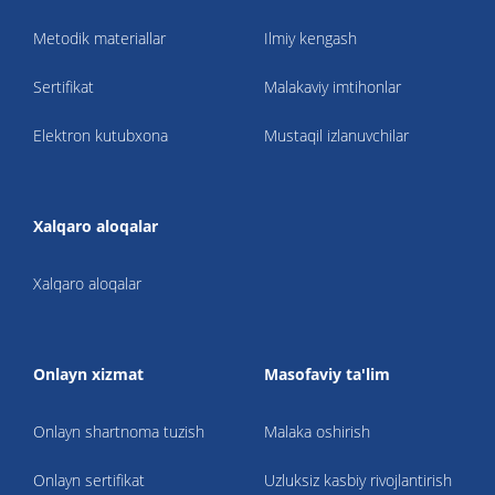
Metodik materiallar
Ilmiy kengash
Sertifikat
Malakaviy imtihonlar
Elektron kutubxona
Mustaqil izlanuvchilar
Xalqaro aloqalar
Xalqaro aloqalar
Onlayn xizmat
Masofaviy ta'lim
Onlayn shartnoma tuzish
Malaka oshirish
Onlayn sertifikat
Uzluksiz kasbiy rivojlantirish