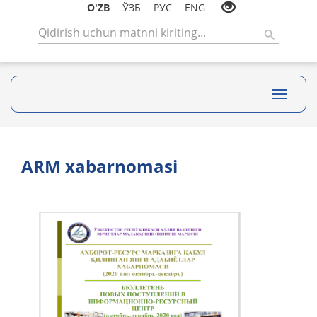
O'ZB
ЎЗБ
РУС
ENG
Toggle
navigati
ARM xabarnomasi