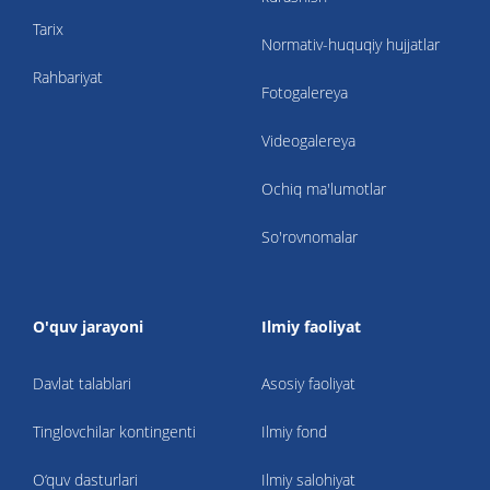
Tarix
Normativ-huquqiy hujjatlar
Rahbariyat
Fotogalereya
Videogalereya
Ochiq ma'lumotlar
So'rovnomalar
O'quv jarayoni
Ilmiy faoliyat
Davlat talablari
Asosiy faoliyat
Tinglovchilar kontingenti
Ilmiy fond
O‘quv dasturlari
Ilmiy salohiyat