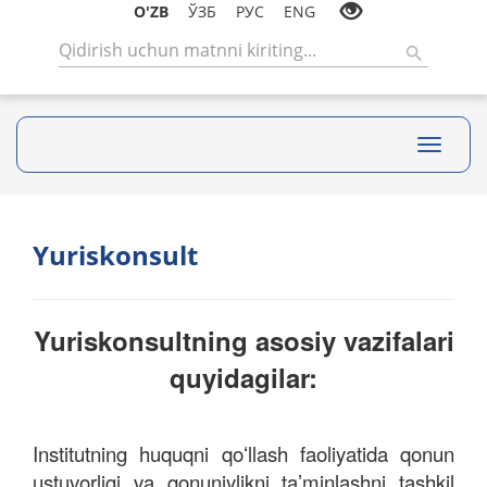
O'ZB
ЎЗБ
РУС
ENG
Toggle
navigati
Yuriskonsult
Yuriskonsultning asosiy vazifalari
quyidagilar:
Institutning huquqni qoʻllash faoliyatida qonun
ustuvorligi va qonuniylikni taʼminlashni tashkil