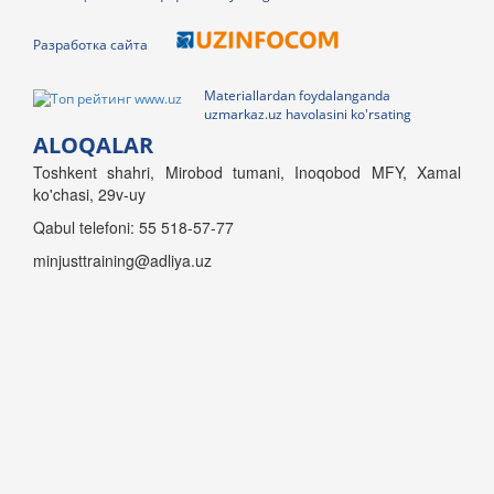
Разработка сайта
Materiallardan foydalanganda
uzmarkaz.uz havolasini ko'rsating
ALOQALAR
Toshkent shahri, Mirobod tumani, Inoqobod MFY, Xamal
ko'chasi, 29v-uy
Qabul telefoni: 55 518-57-77
minjusttraining@adliya.uz