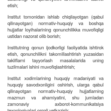
etish;
Institut tomonidan ishlab chiqilayotgan (qabul
qilinayotgan) normativ-huquqiy va boshqa
hujjatlar loyihalarining qonunchilikka muvofiqligi
ustidan nazorat olib borish;
Institutning qonun ijodkorligi faoliyatida ishtirok
etish, qonunchilikni takomillashtirish yuzasidan
takliflarni tayyorlash masalalarida uning
tuzilmalari ishini muvofiqlashtirish;
Institut xodimlarining huquqiy madaniyati va
huquqiy savodxonligini oshirish, ularga qabul
qilinayotgan normativ-huquqiy hujjatlarning
mazmun va ahamiyatini, shu jumladan
zamonaviy axborot-kommunikatsiya
texnologiyalari orqali yetkazish;