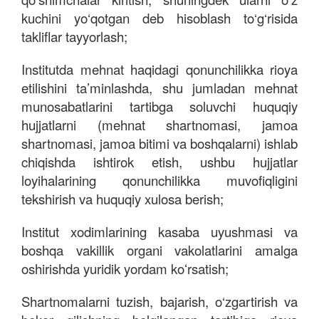
kuchini yo‘qotgan deb hisoblash to‘g‘risida
takliflar tayyorlash;
Institutda mehnat haqidagi qonunchilikka rioya
etilishini ta’minlashda, shu jumladan mehnat
munosabatlarini tartibga soluvchi huquqiy
hujjatlarni (mehnat shartnomasi, jamoa
shartnomasi, jamoa bitimi va boshqalarni) ishlab
chiqishda ishtirok etish, ushbu hujjatlar
loyihalarining qonunchilikka muvofiqligini
tekshirish va huquqiy xulosa berish;
Institut xodimlarining kasaba uyushmasi va
boshqa vakillik organi vakolatlarini amalga
oshirishda yuridik yordam koʻrsatish;
Shartnomalarni tuzish, bajarish, o‘zgartirish va