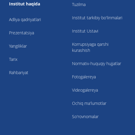
Institut haqida
Tuzilma
Institut tarkibiy bo'linmalari
Adliya qadriyatlari
Institut Ustavi
Prezentatsiya
Korrupsiyaga qarshi
Yangiliklar
kurashish
Tarix
Normativ-huquqiy hujjatlar
Rahbariyat
Fotogalereya
Videogalereya
Ochiq ma'lumotlar
So'rovnomalar