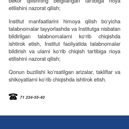
bekor qilishning belgilangan tartibiga rioya
etilishini nazorat qilish;
Institut manfaatlarini himoya qilish bo‘yicha
talabnomalar tayyorlashda va Institutga nisbatan
bildirilgan talabnomalarni ko‘rib chiqishda
ishtirok etish, Institut faoliyatida talabnomalar
bildirish va ularni ko‘rib chiqish tartibiga rioya
etilishini nazorat qilish;
Qonun buzilishi koʻrsatilgan arizalar, takliflar va
shikoyatlarni koʻrib chiqishda ishtirok etish.
71 234-55-40