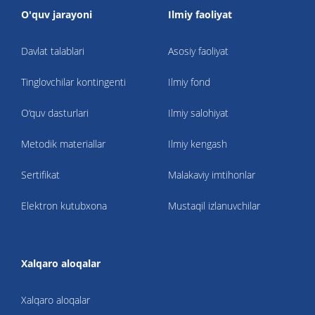
O'quv jarayoni
Ilmiy faoliyat
Davlat talablari
Asosiy faoliyat
Tinglovchilar kontingenti
Ilmiy fond
O‘quv dasturlari
Ilmiy salohiyat
Metodik materiallar
Ilmiy kengash
Sertifikat
Malakaviy imtihonlar
Elektron kutubxona
Mustaqil izlanuvchilar
Xalqaro aloqalar
Xalqaro aloqalar