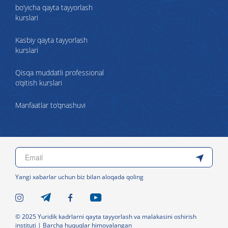
bo‘yicha qayta tayyorlash
kurslari
Kasbiy qayta tayyorlash
kurslari
Qisqa muddatli professional
o‘qitish kurslari
Manfaatlar to‘qnashuvi
Yangi xabarlar uchun biz bilan aloqada qoling
© 2025 Yuridik kadrlarni qayta tayyorlash va malakasini oshirish
instituti | Barcha huquqlar himoyalangan