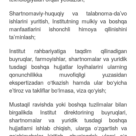
Shartnomaviy-huquqiy va talabnoma-da’vo
ishlarini yuritish, Institutning mulkiy va boshqa
manfaatlarini ishonchli himoya qilinishini
ta’minlash;
Institut rahbariyatiga taqdim qilinadigan
buyruqlar, farmoyishlar, shartnomalar va yuridik
tusdagi boshqa hujjatlar loyihalarini ularning
qonunchilikka muvofiqligi yuzasidan
ekspertizadan o‘tkazish hamda ular bo‘yicha
e’tiroz va takliflar bo‘lmasa, viza qo‘yish;
Mustaqil ravishda yoki boshqa tuzilmalar bilan
birgalikda Institut direktorining buyruqlari,
shartnomalar va yuridik tusdagi boshqa
hujjatlarni ishlab chiqish, ularga o‘zgartish va
qo‘shimchalar kiritish, shuningdek ularni o‘z