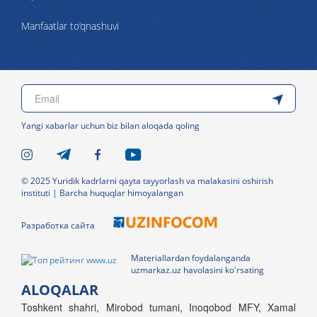
Manfaatlar to‘qnashuvi
Yangi xabarlar uchun biz bilan aloqada qoling
© 2025 Yuridik kadrlarni qayta tayyorlash va malakasini oshirish
instituti | Barcha huquqlar himoyalangan
Разработка сайта
Materiallardan foydalanganda
uzmarkaz.uz havolasini ko'rsating
ALOQALAR
Toshkent shahri, Mirobod tumani, Inoqobod MFY, Xamal