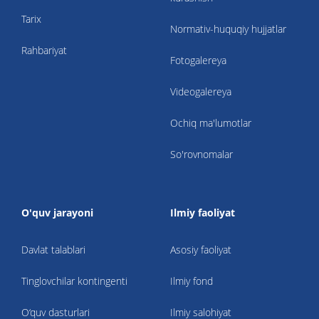
Tarix
Normativ-huquqiy hujjatlar
Rahbariyat
Fotogalereya
Videogalereya
Ochiq ma'lumotlar
So'rovnomalar
O'quv jarayoni
Ilmiy faoliyat
Davlat talablari
Asosiy faoliyat
Tinglovchilar kontingenti
Ilmiy fond
O‘quv dasturlari
Ilmiy salohiyat