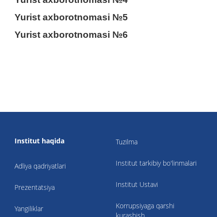
Yurist axborotnomasi №5
Yurist axborotnomasi №6
Institut haqida
Tuzilma
Institut tarkibiy bo'linmalari
Adliya qadriyatlari
Institut Ustavi
Prezentatsiya
Korrupsiyaga qarshi
Yangiliklar
kurashish