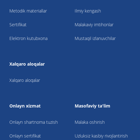
Metodik materiallar
Ilmiy kengash
Sertifikat
Malakaviy imtihonlar
Elektron kutubxona
Mustaqil izlanuvchilar
Xalqaro aloqalar
Xalqaro aloqalar
Onlayn xizmat
Masofaviy ta'lim
Onlayn shartnoma tuzish
Malaka oshirish
Onlayn sertifikat
Uzluksiz kasbiy rivojlantirish