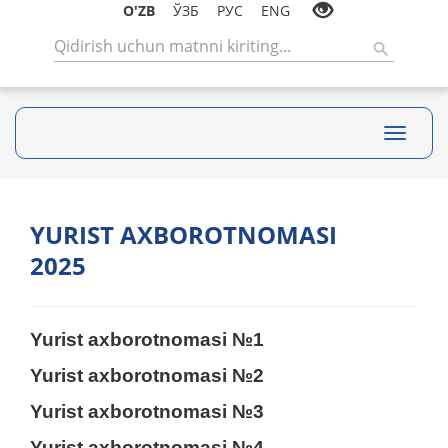
O'ZB
ЎЗБ
РУС
ENG
Toggle
navigati
YURIST AXBOROTNOMASI
2025
Yurist axborotnomasi №1
Yurist axborotnomasi №2
Yurist axborotnomasi №3
Yurist axborotnomasi №4