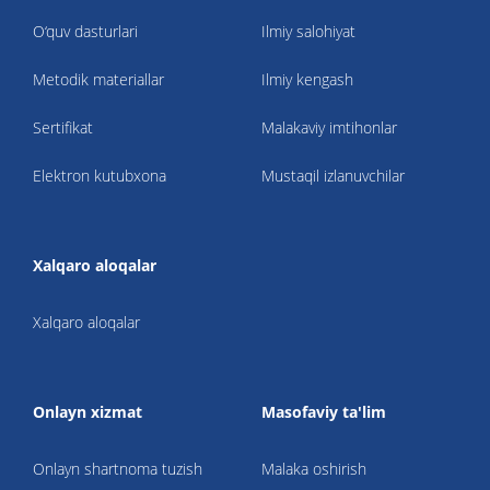
O‘quv dasturlari
Ilmiy salohiyat
Metodik materiallar
Ilmiy kengash
Sertifikat
Malakaviy imtihonlar
Elektron kutubxona
Mustaqil izlanuvchilar
Xalqaro aloqalar
Xalqaro aloqalar
Onlayn xizmat
Masofaviy ta'lim
Onlayn shartnoma tuzish
Malaka oshirish