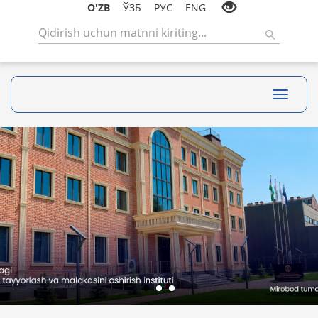
O'ZB
ЎЗБ
РУС
ENG
Toggle
navigati