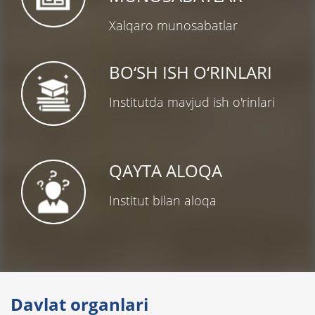
Xalqaro munosabatlar
BO‘SH ISH O‘RINLARI
Institutda mavjud ish o'rinlari
QAYTA ALOQA
Institut bilan aloqa
Davlat organlari