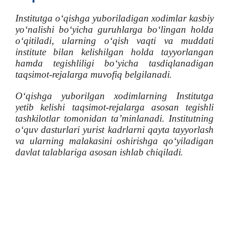
Institutga o‘qishga yuboriladigan xodimlar kasbiy
yo‘nalishi bo‘yicha guruhlarga bo‘lingan holda
o‘qitiladi, ularning o‘qish vaqti va muddati
institute bilan kelishilgan holda tayyorlangan
hamda tegishliligi bo‘yicha tasdiqlanadigan
taqsimot-rejalarga muvofiq belgilanadi
.
O‘qishga yuborilgan xodimlarning Institutga
yetib kelishi taqsimot-rejalarga asosan tegishli
tashkilotlar tomonidan taʼminlanadi. Institutning
o‘quv dasturlari yurist kadrlarni qayta tayyorlash
va ularning malakasini oshirishga qo‘yiladigan
davlat talablariga asosan ishlab chiqiladi
.