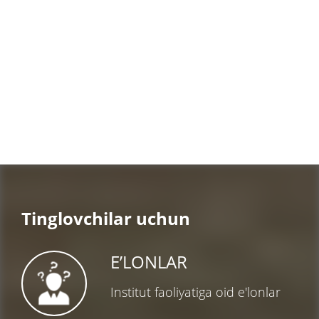
Tinglovchilar uchun
E’LONLAR
Institut faoliyatiga oid e'lonlar