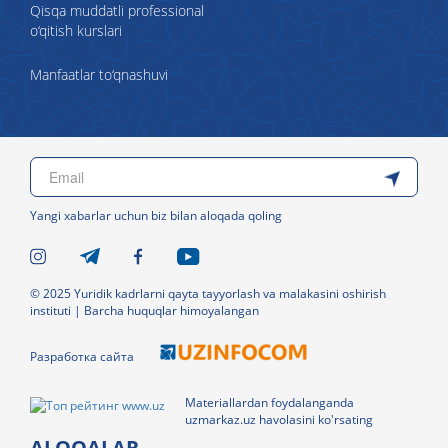
Qisqa muddatli professional
o‘qitish kurslari
Manfaatlar to‘qnashuvi
Yangi xabarlar uchun biz bilan aloqada qoling
© 2025 Yuridik kadrlarni qayta tayyorlash va malakasini oshirish
instituti | Barcha huquqlar himoyalangan
Разработка сайта
Materiallardan foydalanganda
uzmarkaz.uz havolasini ko'rsating
ALOQALAR