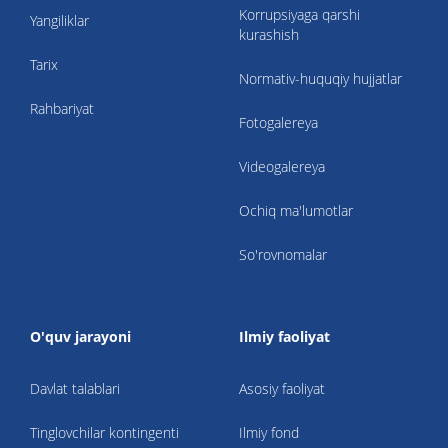
Korrupsiyaga qarshi
Yangiliklar
kurashish
Tarix
Normativ-huquqiy hujjatlar
Rahbariyat
Fotogalereya
Videogalereya
Ochiq ma'lumotlar
So'rovnomalar
O'quv jarayoni
Ilmiy faoliyat
Davlat talablari
Asosiy faoliyat
Tinglovchilar kontingenti
Ilmiy fond