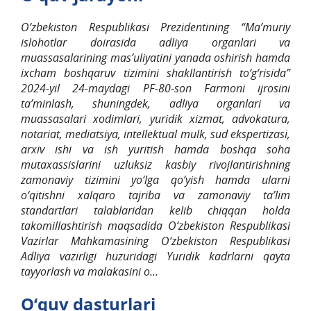
O‘zbekiston Respublikasi Prezidentining “Ma’muriy
islohotlar doirasida adliya organlari va
muassasalarining mas’uliyatini yanada oshirish hamda
ixcham boshqaruv tizimini shakllantirish to‘g‘risida”
2024-yil 24-maydagi PF-80-son Farmoni ijrosini
ta’minlash, shuningdek, adliya organlari va
muassasalari xodimlari, yuridik xizmat, advokatura,
notariat, mediatsiya, intellektual mulk, sud ekspertizasi,
arxiv ishi va ish yuritish hamda boshqa soha
mutaxassislarini uzluksiz kasbiy rivojlantirishning
zamonaviy tizimini yo‘lga qo‘yish hamda ularni
o‘qitishni xalqaro tajriba va zamonaviy ta’lim
standartlari talablaridan kelib chiqqan holda
takomillashtirish maqsadida O‘zbekiston Respublikasi
Vazirlar Mahkamasining O‘zbekiston Respublikasi
Adliya vazirligi huzuridagi Yuridik kadrlarni qayta
tayyorlash va malakasini o...
O‘quv dasturlari