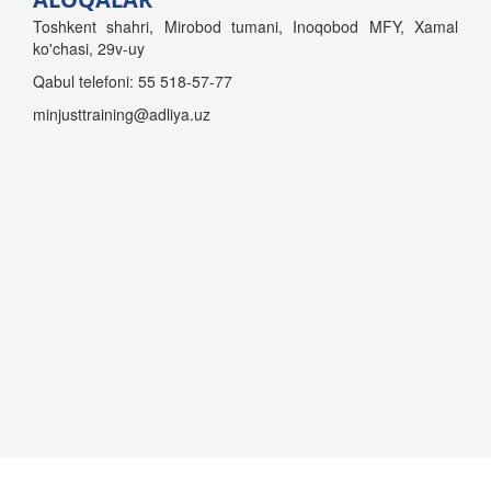
Toshkent shahri, Mirobod tumani, Inoqobod MFY, Xamal
ko'chasi, 29v-uy
Qabul telefoni: 55 518-57-77
minjusttraining@adliya.uz