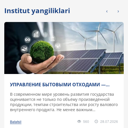
‹
›
Institut yangiliklari
УПРАВЛЕНИЕ БЫТОВЫМИ ОТХОДАМИ —
ВАЖНЫЙ КРИТЕРИЙ ПОЛИТИКИ ЗЕЛЁНОЙ
В современном мире уровень развития государства
ПРОМЫШЛЕННОСТИ
оценивается не только по объёму произведённой
продукции, темпам строительства или росту валового
внутреннего продукта. Не менее важным
показателем стано.....
560
28.07.2026
Batafsil