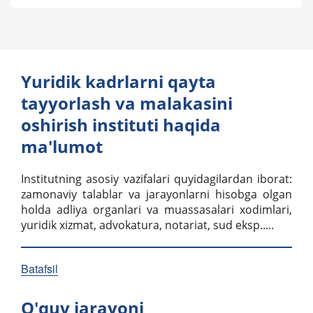
Yuridik kadrlarni qayta
tayyorlash va malakasini
oshirish instituti haqida
ma'lumot
Institutning asosiy vazifalari quyidagilardan iborat:
zamonaviy talablar va jarayonlarni hisobga olgan
holda adliya organlari va muassasalari xodimlari,
yuridik xizmat, advokatura, notariat, sud eksp.....
Batafsil
O'quv jarayoni