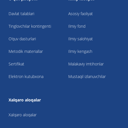
Davlat talablari
Asosiy faoliyat
Tinglovchilar kontingenti
Ilmiy fond
O‘quv dasturlari
Ilmiy salohiyat
Metodik materiallar
Ilmiy kengash
Sertifikat
Malakaviy imtihonlar
Elektron kutubxona
Mustaqil izlanuvchilar
Xalqaro aloqalar
Xalqaro aloqalar