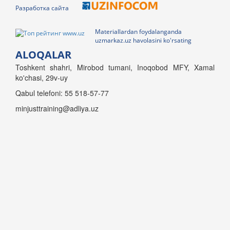
Разработка сайта
Materiallardan foydalanganda
uzmarkaz.uz havolasini ko'rsating
ALOQALAR
Toshkent shahri, Mirobod tumani, Inoqobod MFY, Xamal
ko'chasi, 29v-uy
Qabul telefoni: 55 518-57-77
minjusttraining@adliya.uz