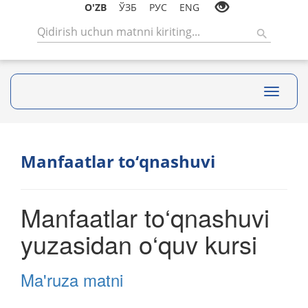
O'ZB
ЎЗБ
РУС
ENG
Toggle
navigati
Manfaatlar to‘qnashuvi
Manfaatlar to‘qnashuvi
yuzasidan o‘quv kursi
Ma'ruza matni