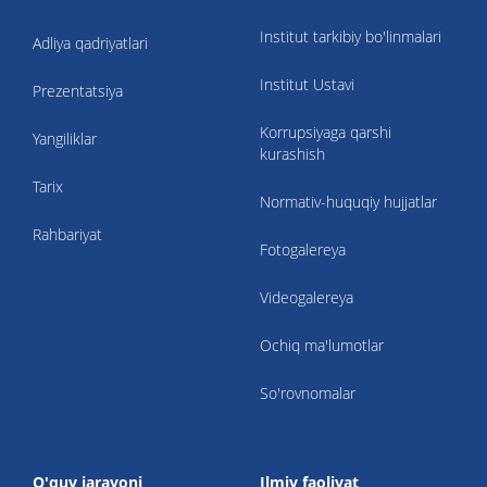
Institut tarkibiy bo'linmalari
Adliya qadriyatlari
Institut Ustavi
Prezentatsiya
Korrupsiyaga qarshi
Yangiliklar
kurashish
Tarix
Normativ-huquqiy hujjatlar
Rahbariyat
Fotogalereya
Videogalereya
Ochiq ma'lumotlar
So'rovnomalar
O'quv jarayoni
Ilmiy faoliyat