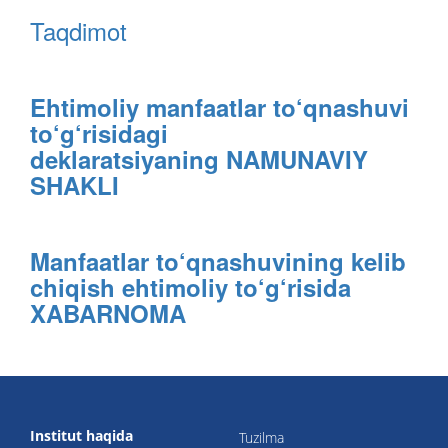
Taqdimot
Ehtimoliy manfaatlar to‘qnashuvi
to‘g‘risidagi
deklaratsiyaning
NAMUNAVIY
SHAKLI
Manfaatlar to‘qnashuvining kelib
chiqish ehtimoliy to‘g‘risida
XABARNOMA
Institut haqida
Tuzilma