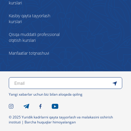
kurslari
Kasbiy qayta tayyorlash
kurslari
Qisqa muddatli professional
o‘qitish kurslari
Manfaatlar to‘qnashuvi
Yangi xabarlar uchun biz bilan aloqada qoling
© 2025 Yuridik kadrlarni qayta tayyorlash va malakasini oshirish
instituti | Barcha huquqlar himoyalangan