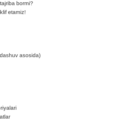
tajriba bormi?
lif etamiz!
ondashuv asosida)
iyalari
atlar