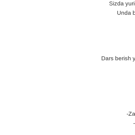
Sizda yuri
Unda bi
Dars berish 
-Za