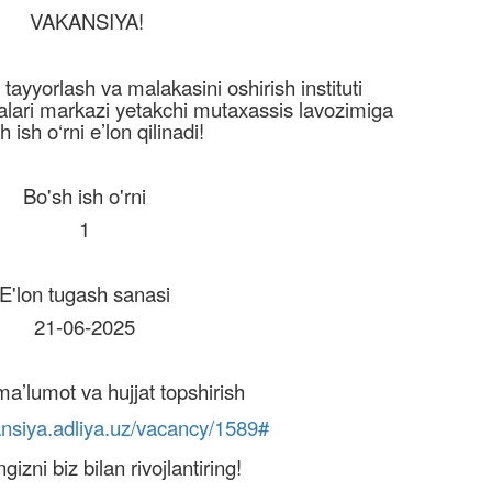
VAKANSIYA!
 tayyorlash va malakasini oshirish instituti
alari markazi yetakchi mutaxassis lavozimiga
h ish o‘rni e’lon qilinadi!
Bo'sh ish o'rni
1
E'lon tugash sanasi
21-06-2025
ma’lumot va hujjat topshirish
ansiya.adliya.uz/vacancy/1589#
izni biz bilan rivojlantiring!