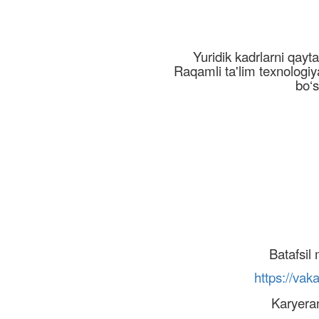
Yuridik kadrlarni qayta
Raqamli ta'lim texnologiy
bo‘s
Batafsil 
https://vak
Karyerang