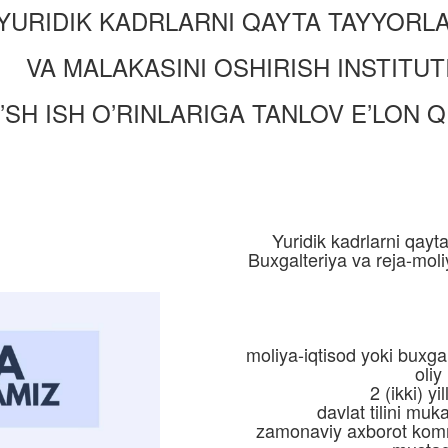
YURIDIK KADRLARNI QAYTA TAYYORL
VA MALAKASINI OSHIRISH INSTITUT
’SH ISH O’RINLARIGA TANLOV E’LON QI
Yuridik kadrlarni qayta
Buxgalteriya va reja-mol
moliya-iqtisod yoki buxgal
oliy
2 (ikki) y
davlat tilini muk
zamonaviy axborot kommu