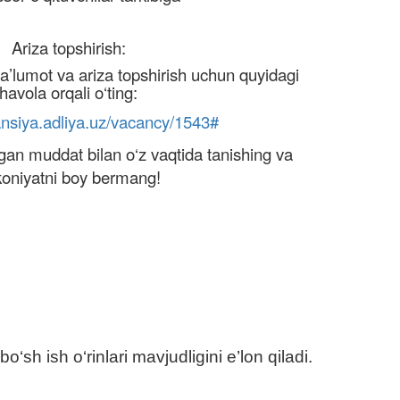
Ariza topshirish:
ma’lumot va ariza topshirish uchun quyidagi
havola orqali o‘ting:
ansiya.adliya.uz/vacancy/1543#
igan muddat bilan o‘z vaqtida tanishing va
oniyatni boy bermang!
‘sh ish o‘rinlari mavjudligini e’lon qiladi.