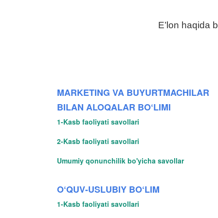
E’lon haqida b
MARKETING VA BUYURTMACHILAR
BILAN ALOQALAR BO‘LIMI
1-Kasb faoliyati savollari
2-Kasb faoliyati savollari
Umumiy qonunchilik bo'yicha savollar
O‘QUV-USLUBIY BO‘LIM
1-Kasb faoliyati savollari