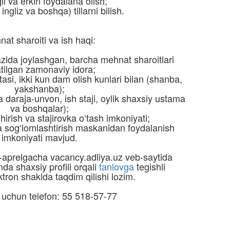
l va erkin foydalana olish;
, ingliz va boshqa) tillarni bilish.
at sharoiti va ish haqi:
ida joylashgan, barcha mehnat sharoitlari
tilgan zamonaviy idora;
ftasi, ikki kun dam olish kunlari bilan (shanba,
yakshanba);
 daraja-unvon, ish staji, oylik shaxsiy ustama
va boshqalar);
irish va stajirovka o‘tash imkoniyati;
va sog‘lomlashtirish maskanidan foydalanish
imkoniyati mavjud.
-aprelgacha vacancy.adliya.uz veb-saytida
mda shaxsiy profili orqali
tanlovga
tegishli
ektron shaklda taqdim qilishi lozim.
 uchun telefon: 55 518-57-77