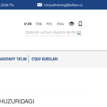
.2026 Pa
minjusttraining@adliya.uz
O'ZB
ЎЗБ
РУС
ENG
ASOFAVIY TA'LIM
O‘QUV KURSLARI
HUZURIDAGI