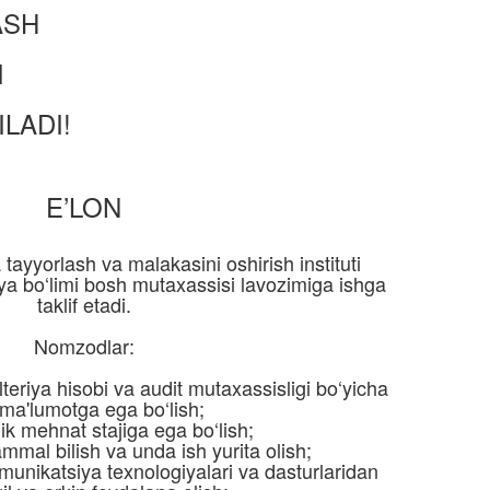
ASH
I
LADI!
E’LON
 tayyorlash va malakasini oshirish instituti
iya bo‘limi bosh mutaxassisi lavozimiga ishga
taklif etadi.
Nomzodlar:
teriya hisobi va audit mutaxassisligi bo‘yicha
 ma'lumotga ega bo‘lish;
illik mehnat stajiga ega bo‘lish;
ammal bilish va unda ish yurita olish;
nikatsiya texnologiyalari va dasturlaridan