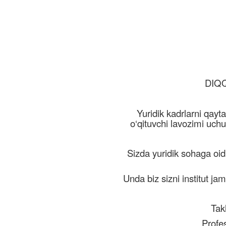
DIQQA
Yuridik kadrlarni qayta
o‘qituvchi lavozimi uchun
Sizda yuridik sohaga oid
Unda biz sizni institut ja
Tak
Profes