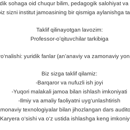
dik sohaga oid chuqur bilim, pedagogik salohiyat va 
z sizni institut jamoasining bir qismiga aylanishga tak
Taklif qilinayotgan lavozim:
Professor-oʻqituvchilar tarkibiga
yo‘nalishi: yuridik fanlar (an’anaviy va zamonaviy y
Biz sizga taklif qilamiz:
-Barqaror va nufuzli ish joyi
-Yuqori malakali jamoa bilan ishlash imkoniyati
-Ilmiy va amaliy faoliyatni uyg‘unlashtirish
monaviy texnologiyalar bilan jihozlangan dars auditor
-Karyera o‘sishi va o‘z ustida ishlashga keng imkoniy