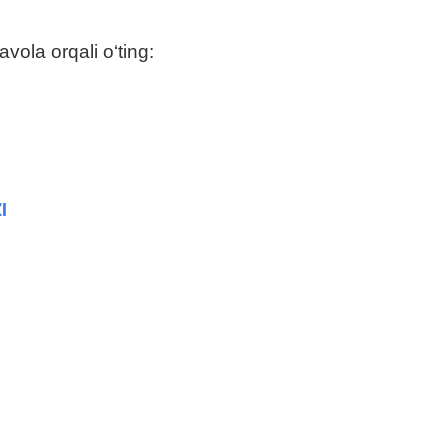
vola orqali o‘ting:
I