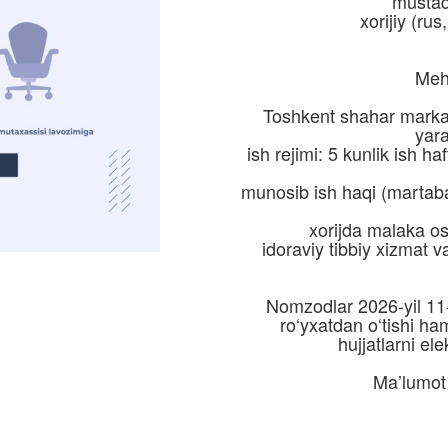
mustaqi
xorijiy (rus
Mehn
Toshkent shahar markaz
yara
ish rejimi: 5 kunlik ish ha
munosib ish haqi (martaba
xorijda malaka osh
idoraviy tibbiy xizmat 
Nomzodlar 2026-yil 11
ro‘yxatdan o‘tishi ha
hujjatlarni el
Ma’lumot