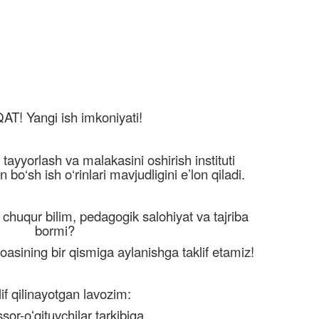
T! Yangi ish imkoniyati!
 tayyorlash va malakasini oshirish instituti
 bo‘sh ish o‘rinlari mavjudligini e’lon qiladi.
 chuqur bilim, pedagogik salohiyat va tajriba
bormi?
moasining bir qismiga aylanishga taklif etamiz!
lif qilinayotgan lavozim:
sor-oʻqituvchilar tarkibiga