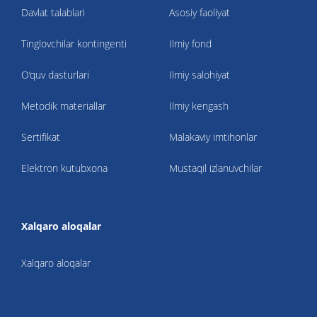
Davlat talablari
Asosiy faoliyat
Tinglovchilar kontingenti
Ilmiy fond
O‘quv dasturlari
Ilmiy salohiyat
Metodik materiallar
Ilmiy kengash
Sertifikat
Malakaviy imtihonlar
Elektron kutubxona
Mustaqil izlanuvchilar
Xalqaro aloqalar
Xalqaro aloqalar