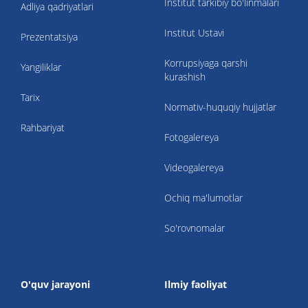
Institut tarkibiy bo'linmalari
Adliya qadriyatlari
Institut Ustavi
Prezentatsiya
Korrupsiyaga qarshi
Yangiliklar
kurashish
Tarix
Normativ-huquqiy hujjatlar
Rahbariyat
Fotogalereya
Videogalereya
Ochiq ma'lumotlar
So'rovnomalar
O'quv jarayoni
Ilmiy faoliyat