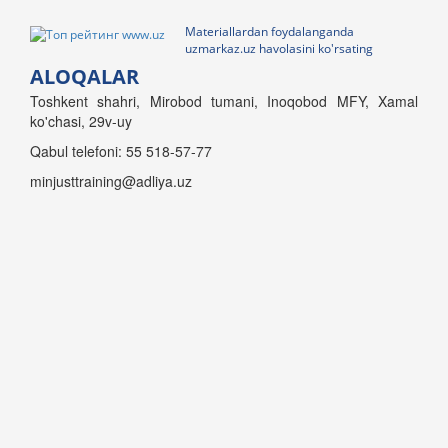
Materiallardan foydalanganda
uzmarkaz.uz havolasini ko'rsating
ALOQALAR
Toshkent shahri, Mirobod tumani, Inoqobod MFY, Xamal
ko'chasi, 29v-uy
Qabul telefoni: 55 518-57-77
minjusttraining@adliya.uz