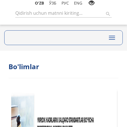
O'ZB
ЎЗБ
РУС
ENG
Toggle
navigati
Bo'limlar