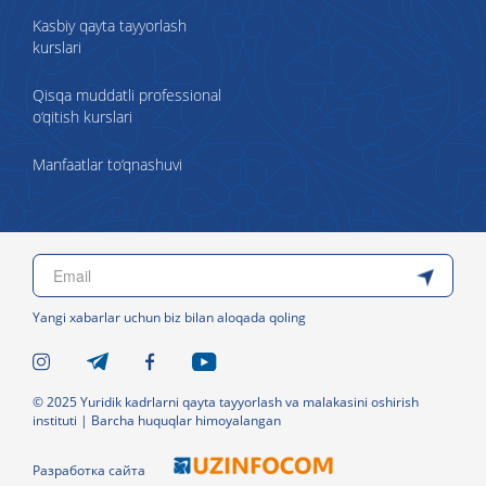
Kasbiy qayta tayyorlash
kurslari
Qisqa muddatli professional
o‘qitish kurslari
Manfaatlar to‘qnashuvi
Yangi xabarlar uchun biz bilan aloqada qoling
© 2025 Yuridik kadrlarni qayta tayyorlash va malakasini oshirish
instituti | Barcha huquqlar himoyalangan
Разработка сайта