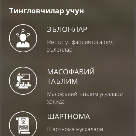
Тингловчилар учун
ЭЪЛОНЛАР
Институт фаолиятига оид
эълонлар
МАСОФАВИЙ
ТАЪЛИМ
Масофавий таълим усуллари
ҳақида
ШАРТНОМА
Шартнома нусхалари