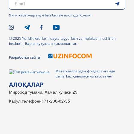
Янги хабарлар учун биз билан алоқада қолинг
© 2025 Yuridik kadrlarni qayta tayyorlash va malakasini oshirish
instituti | Барча ҳуқуқлар ҳимояланган
Разработка сайта
Материаллардан фойдаланганда
uzmarkaz ҳаволасини кўрсатинг
АЛОҚАЛАР
Миробод тумани, Хамал кўчаси 29
Қабул телефони: 71-200-02-35