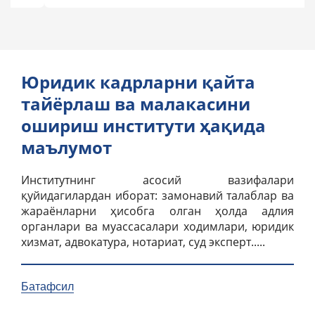
Юридик кадрларни қайта
тайёрлаш ва малакасини
ошириш институти ҳақида
маълумот
Институтнинг асосий вазифалари
қуйидагилардан иборат: замонавий талаблар ва
жараёнларни ҳисобга олган ҳолда адлия
органлари ва муассасалари ходимлари, юридик
хизмат, адвокатура, нотариат, суд эксперт.....
Батафсил