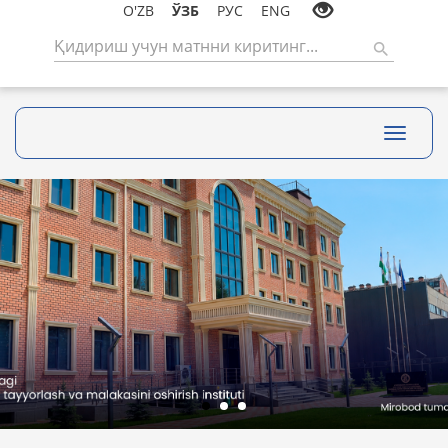
O'ZB
ЎЗБ
РУС
ENG
Toggle
navigati