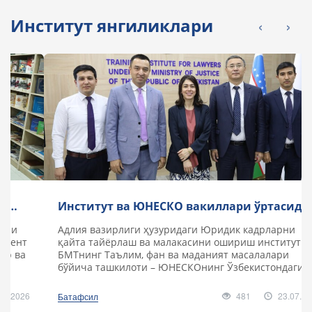
‹
›
Институт янгиликлари
Институт ва ЮНЕСКО вакиллари ўртасида
ҳамкорлик истиқболлари муҳокама
Адлия вазирлиги ҳузуридаги Юридик кадрларни
қилинди
қайта тайёрлаш ва малакасини ошириш институтида
БМТнинг Таълим, фан ва маданият масалалари
бўйича ташкилоти – ЮНЕСКОнинг Ўзбекистондаги
ваколатхонаси ..
481
23.07.2026
Батафсил