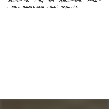
малакасини оширишга қўйиладиган давлат
талабларига асосан ишлаб чиқилади.