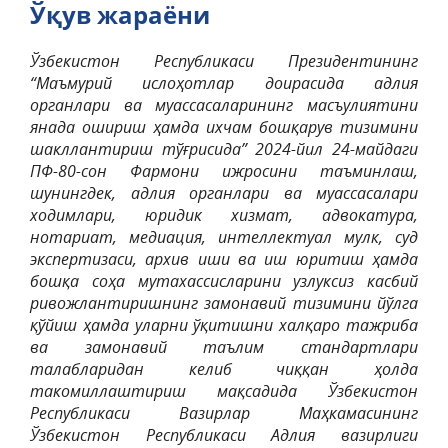
Ўқув жараёни
Ўзбекистон Республикаси Президентининг
“Маъмурий ислоҳотлар доирасида адлия
органлари ва муассасаларининг масъулиятини
янада ошириш ҳамда ихчам бошқарув тизимини
шакллантириш тўғрисида” 2024-йил 24-майдаги
ПФ-80-сон Фармони ижросини таъминлаш,
шунингдек, адлия органлари ва муассасалари
ходимлари, юридик хизмат, адвокатура,
нотариат, медиация, интеллектуал мулк, суд
экспертизаси, архив иши ва иш юритиш ҳамда
бошқа соҳа мутахассисларини узлуксиз касбий
ривожлантиришнинг замонавий тизимини йўлга
қўйиш ҳамда уларни ўқитишни халқаро тажриба
ва замонавий таълим стандартлари
талабларидан келиб чиққан ҳолда
такомиллаштириш мақсадида Ўзбекистон
Республикаси Вазирлар Маҳкамасининг
Ўзбекистон Республикаси Адлия вазирлиги