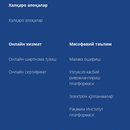
Халқаро алоқалар
Халқаро алоқалар
Онлайн хизмат
Масофавий таълим
Онлайн шартнома тузиш
Малака ошириш
Онлайн сертификат
Узлуксиз касбий
ривожлантириш
платформаси
Электрон қўлланмалар
Рақамли Институт
платформаси