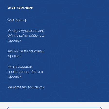
ўқув курслари
ўқув курслар
Юридик мутахассислик
бўйича қайта тайёрлаш
курслари
Касбий қайта тайёрлаш
курслари
Қисқа муддатли
профессионал ўқитиш
курслари
Манфаатлар тўқнашуви