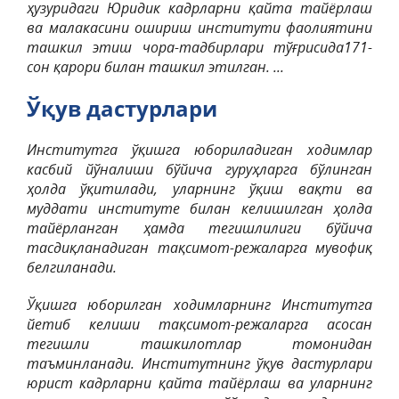
ҳузуридаги Юридик кадрларни қайта тайёрлаш
ва малакасини ошириш институти фаолиятини
ташкил этиш чора-тадбирлари тўғрисида171-
сон қарори билан ташкил этилган. ...
Ўқув дастурлари
Институтга ўқишга юбориладиган ходимлар
касбий йўналиши бўйича гуруҳларга бўлинган
ҳолда ўқитилади, уларнинг ўқиш вақти ва
муддати институте билан келишилган ҳолда
тайёрланган ҳамда тегишлилиги бўйича
тасдиқланадиган тақсимот-режаларга мувофиқ
белгиланади.
Ўқишга юборилган ходимларнинг Институтга
йетиб келиши тақсимот-режаларга асосан
тегишли ташкилотлар томонидан
таъминланади. Институтнинг ўқув дастурлари
юрист кадрларни қайта тайёрлаш ва уларнинг