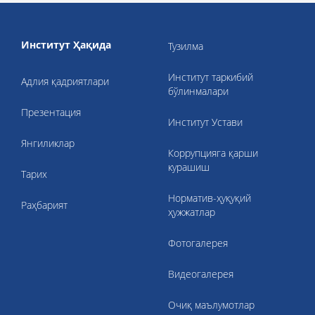
Институт Ҳақида
Тузилма
Институт таркибий
Адлия қадриятлари
бўлинмалари
Презентация
Институт Устави
Янгиликлар
Коррупцияга қарши
курашиш
Тарих
Норматив-ҳуқуқий
Раҳбарият
ҳужжатлар
Фотогалерея
Видеогалерея
Очиқ маълумотлар