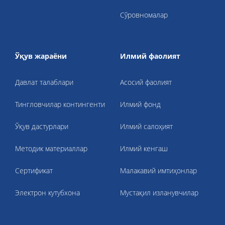
Сўровномалар
Ўқув жараёни
Илмий фаолият
Давлат талаблари
Асосий фаолият
Тингловчилар контингенти
Илмий фонд
Ўқув дастурлари
Илмий салоҳият
Методик материаллар
Илмий кенгаш
Cертификат
Малакавий имтиҳонлар
Электрон кутубхона
Мустақил изланувчилар