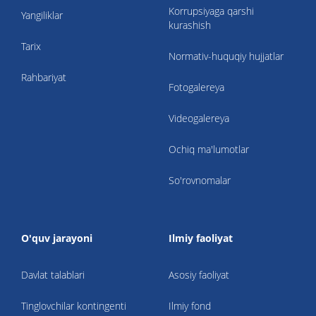
Korrupsiyaga qarshi
Yangiliklar
kurashish
Tarix
Normativ-huquqiy hujjatlar
Rahbariyat
Fotogalereya
Videogalereya
Ochiq ma'lumotlar
So'rovnomalar
O'quv jarayoni
Ilmiy faoliyat
Davlat talablari
Asosiy faoliyat
Tinglovchilar kontingenti
Ilmiy fond