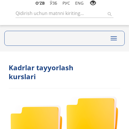
O'ZB
ЎЗБ
РУС
ENG
Toggle
navigati
Kadrlar tayyorlash
kurslari