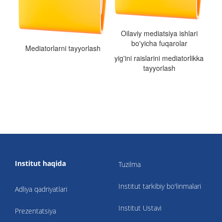
Oilaviy mediatsiya ishlari
bo'yicha fuqarolar
Mediatorlarni tayyorlash
yig'ini raislarini mediatorlikka
tayyorlash
Institut haqida
Tuzilma
Institut tarkibiy bo'linmalari
Adliya qadriyatlari
Institut Ustavi
Prezentatsiya