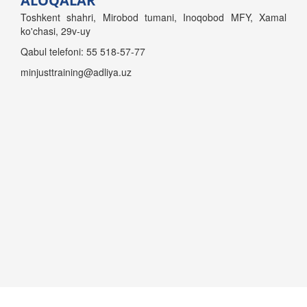
ALOQALAR
Toshkent shahri, Mirobod tumani, Inoqobod MFY, Xamal
ko'chasi, 29v-uy
Qabul telefoni: 55 518-57-77
minjusttraining@adliya.uz