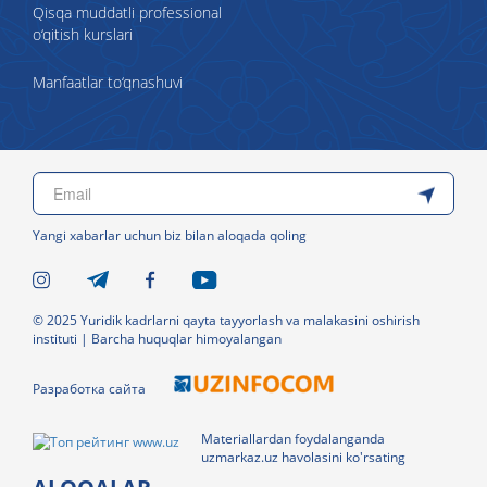
Qisqa muddatli professional
o‘qitish kurslari
Manfaatlar to‘qnashuvi
Yangi xabarlar uchun biz bilan aloqada qoling
© 2025 Yuridik kadrlarni qayta tayyorlash va malakasini oshirish
instituti | Barcha huquqlar himoyalangan
Разработка сайта
Materiallardan foydalanganda
uzmarkaz.uz havolasini ko'rsating