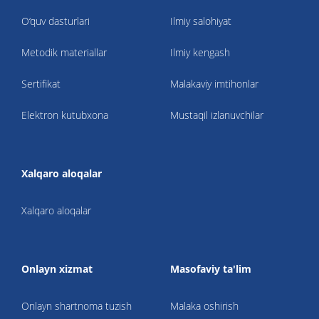
O‘quv dasturlari
Ilmiy salohiyat
Metodik materiallar
Ilmiy kengash
Sertifikat
Malakaviy imtihonlar
Elektron kutubxona
Mustaqil izlanuvchilar
Xalqaro aloqalar
Xalqaro aloqalar
Onlayn xizmat
Masofaviy ta'lim
Onlayn shartnoma tuzish
Malaka oshirish