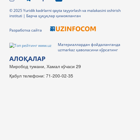
© 2025 Yuridik kadrlarni qayta tayyorlash va malakasini oshirish
instituti | Барча ҳуқуқлар ҳимояланган
Разработка сайта
Материаллардан фойдаланганда
uzmarkaz ҳаволасини кўрсатинг
АЛОҚАЛАР
Миробод тумани, Хамал кўчаси 29
Қабул телефони: 71-200-02-35