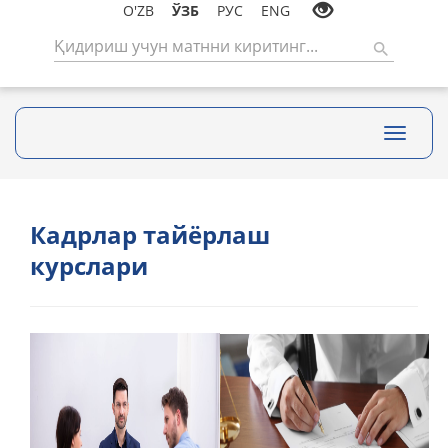
O'ZB
ЎЗБ
РУС
ENG
Toggle
navigati
Кадрлар тайёрлаш
курслари