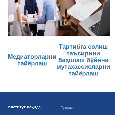
Тартибга солиш
таъсирини
Mедиаторларни
баҳолаш бўйича
тайёрлаш
мутахассисларни
тайёрлаш
Институт Ҳақида
Тузилма