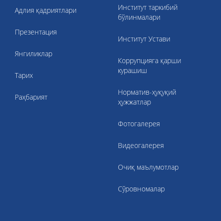
Институт таркибий
Адлия қадриятлари
бўлинмалари
Презентация
Институт Устави
Янгиликлар
Коррупцияга қарши
курашиш
Тарих
Норматив-ҳуқуқий
Раҳбарият
ҳужжатлар
Фотогалерея
Видеогалерея
Очиқ маълумотлар
Сўровномалар