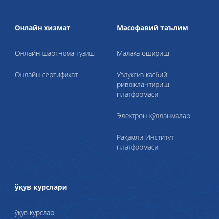
Онлайн хизмат
Масофавий таълим
Онлайн шартнома тузиш
Малака ошириш
Онлайн сертификат
Узлуксиз касбий
ривожлантириш
платформаси
Электрон қўлланмалар
Рақамли Институт
платформаси
ўқув курслари
ўқув курслар