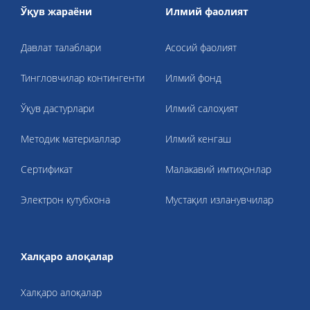
Ўқув жараёни
Илмий фаолият
Давлат талаблари
Асосий фаолият
Тингловчилар контингенти
Илмий фонд
Ўқув дастурлари
Илмий салоҳият
Методик материаллар
Илмий кенгаш
Cертификат
Малакавий имтиҳонлар
Электрон кутубхона
Мустақил изланувчилар
Халқаро алоқалар
Халқаро алоқалар