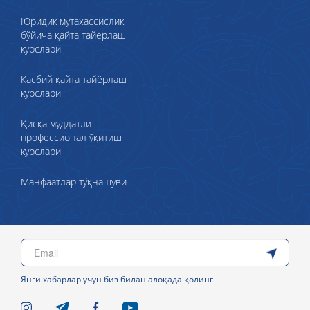
Юридик мутахассислик
бўйича қайта тайёрлаш
курслари
Касбий қайта тайёрлаш
курслари
Қисқа муддатли
профессионал ўқитиш
курслари
Манфаатлар тўқнашуви
Янги хабарлар учун биз билан алоқада қолинг