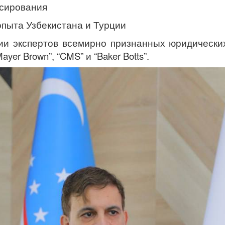
нсирования
опыта Узбекистана и Турции
и экспертов всемирно признанных юридических ф
“Mayer Brown”, “CMS” и “Baker Botts”.