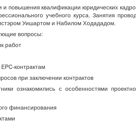
ки и повышения квалификации юридических кадро
ессионального учебного курса. Занятия пров
Алистэром Уишартом и Набилом Ходададом.
ующие вопросы:
ик работ
о EPC-контрактам
росов при заключении контрактов
ники ознакомились с особенностями проектно
ного финансирования
ектами