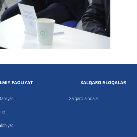
ILMIY FAOLIYAT
XALQARO ALOQALAR
faoliyat
Xalqaro aloqalar
ond
alohiyat