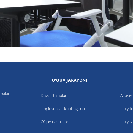
O'QUV JARAYONI
nmalari
Davlat talablari
Asosiy 
Tinglovchilar kontingenti
Ilmiy f
O‘quv dasturlari
Ilmiy s