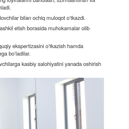
ladi.
glovchilar bilan ochiq muloqot o‘tkazdi.
 tashkil etish borasida muhokamalar olib
huquqiy ekspertizasini o‘tkazish hamda
ga bo‘ladilar.
vchilarga kasbiy salohiyatini yanada oshirish