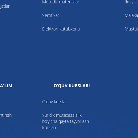
Metodik materiallar
Ilmiy 
atlar
Sertifikat
Malaka
Elektron kutubxona
Mustaqi
A'LIM
O‘QUV KURSLARI
O‘quv kurslar
ntirish
Yuridik mutaxassislik
bo‘yicha qayta tayyorlash
kurslari