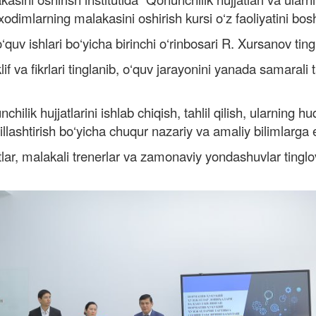
odimlarning malakasini oshirish kursi o‘z faoliyatini bosh
o‘quv ishlari bo‘yicha birinchi o‘rinbosari R. Xursanov tin
f va fikrlari tinglanib, o‘quv jarayonini yanada samarali
ilik hujjatlarini ishlab chiqish, tahlil qilish, ularning 
llashtirish bo‘yicha chuqur nazariy va amaliy bilimlarga e
tlar, malakali trenerlar va zamonaviy yondashuvlar tinglo