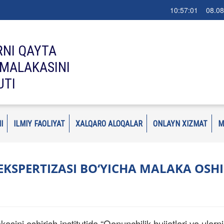
10:57:03 08.08
RNI QAYTA
MALAKASINI
UTI
I
ILMIY FAOLIYAT
XALQARO ALOQALAR
ONLAYN XIZMAT
M
KSPERTIZASI BO‘YICHA MALAKA OSHI
asini oshirish institutida “Qonunchilik hujjatlari va ularni