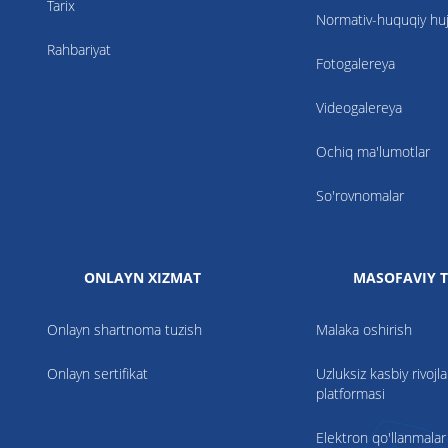
Tarix
Normativ-huquqiy hujj
Rahbariyat
Fotogalereya
Videogalereya
Ochiq ma'lumotlar
So'rovnomalar
ONLAYN XIZMAT
MASOFAVIY T
Onlayn shartnoma tuzish
Malaka oshirish
Onlayn sertifikat
Uzluksiz kasbiy rivojla
platformasi
Elektron qo'llanmalar