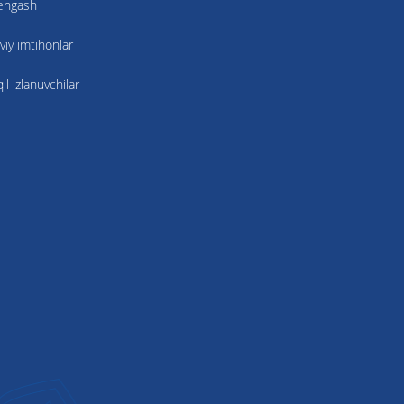
kengash
viy imtihonlar
l izlanuvchilar