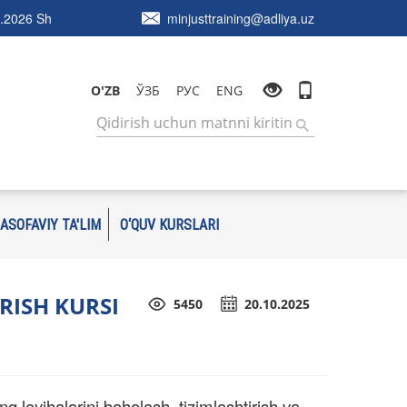
.2026 Sh
minjusttraining@adliya.uz
O'ZB
ЎЗБ
РУС
ENG
ASOFAVIY TA'LIM
O‘QUV KURSLARI
RISH KURSI
5450
20.10.2025
ng loyihalarini baholash, tizimlashtirish va