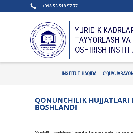
+998 55 518 57 77
YURIDIK KADRLA
TAYYORLASH VA 
OSHIRISH INSTIT
INSTITUT HAQIDA
O'QUV JARAYON
QONUNCHILIK HUJJATLARI E
BOSHLANDI
Yuridik kadrlarni qayta tayyorlash va malak