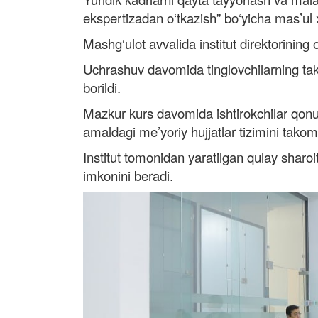
ekspertizadan o‘tkazish” bo‘yicha mas’ul x
Mashg‘ulot avvalida institut direktorining 
Uchrashuv davomida tinglovchilarning takli
borildi.
Mazkur kurs davomida ishtirokchilar qonunch
amaldagi me’yoriy hujjatlar tizimini takomi
Institut tomonidan yaratilgan qulay sharoi
imkonini beradi.