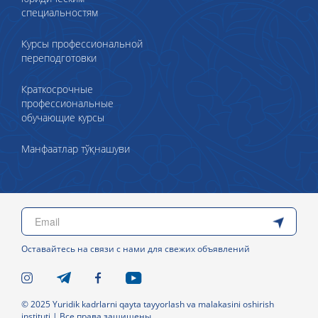
специальностям
Курсы профессиональной
переподготовки
Краткосрочные
профессиональные
обучающие курсы
Манфаатлар тўқнашуви
Оставайтесь на связи с нами для свежих объявлений
© 2025 Yuridik kadrlarni qayta tayyorlash va malakasini oshirish
instituti | Все права защищены