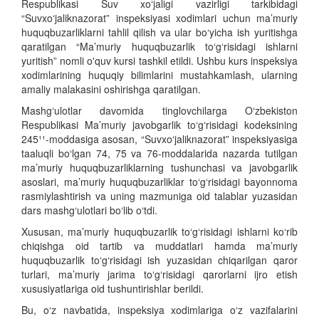
Respublikasi Suv xo‘jaligi vazirligi tarkibidagi
“Suvxo‘jaliknazorat” inspeksiyasi xodimlari uchun ma’muriy
huquqbuzarliklarni tahlil qilish va ular bo‘yicha ish yuritishga
qaratilgan “Ma’muriy huquqbuzarlik to‘g‘risidagi ishlarni
yuritish” nomli o'quv kursi tashkil etildi. Ushbu kurs inspeksiya
xodimlarining huquqiy bilimlarini mustahkamlash, ularning
amaliy malakasini oshirishga qaratilgan.
Mashg‘ulotlar davomida tinglovchilarga O‘zbekiston
Respublikasi Ma’muriy javobgarlik to‘g‘risidagi kodeksining
245¹¹-moddasiga asosan, “Suvxo‘jaliknazorat” inspeksiyasiga
taaluqli bo‘lgan 74, 75 va 76-moddalarida nazarda tutilgan
ma’muriy huquqbuzarliklarning tushunchasi va javobgarlik
asoslari, ma’muriy huquqbuzarliklar to‘g‘risidagi bayonnoma
rasmiylashtirish va uning mazmuniga oid talablar yuzasidan
dars mashg‘ulotlari bo‘lib o‘tdi.
Xususan, ma’muriy huquqbuzarlik to‘g‘risidagi ishlarni ko‘rib
chiqishga oid tartib va muddatlari hamda ma’muriy
huquqbuzarlik to‘g‘risidagi ish yuzasidan chiqarilgan qaror
turlari, ma’muriy jarima to‘g‘risidagi qarorlarni ijro etish
xususiyatlariga oid tushuntirishlar berildi.
Bu, o‘z navbatida, inspeksiya xodimlariga o‘z vazifalarini