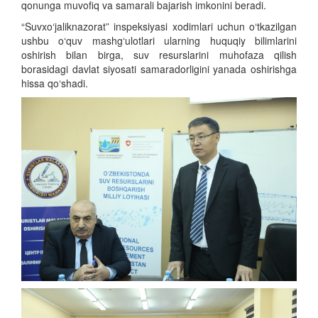
qonunga muvofiq va samarali bajarish imkonini beradi.
“Suvxo‘jaliknazorat” inspeksiyasi xodimlari uchun o‘tkazilgan
ushbu o‘quv mashg‘ulotlari ularning huquqiy bilimlarini
oshirish bilan birga, suv resurslarini muhofaza qilish
borasidagi davlat siyosati samaradorligini yanada oshirishga
hissa qo‘shadi.