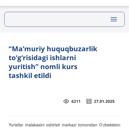
Toggle
navigati
“Ma’muriy huquqbuzarlik
to‘g‘risidagi ishlarni
yuritish” nomli kurs
tashkil etildi
6211
27.01.2025
Yuristlar malakasini oshirish markazi tomonidan O‘zbekiston