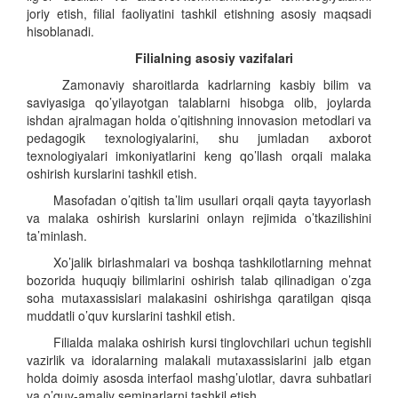
joriy etish, filial faoliyatini tashkil etishning asosiy maqsadi
hisoblanadi.
Filialning asosiy vazifalari
Zamonaviy sharoitlarda kadrlarning kasbiy bilim va
saviyasiga qo’yilayotgan talablarni hisobga olib, joylarda
ishdan ajralmagan holda o’qitishning innovasion metodlari va
pedagogik texnologiyalarini, shu jumladan axborot
texnologiyalari imkoniyatlarini keng qo’llash orqali malaka
oshirish kurslarini tashkil etish.
Masofadan o’qitish ta’lim usullari orqali qayta tayyorlash
va malaka oshirish kurslarini onlayn rejimida o’tkazilishini
ta’minlash.
Xo’jalik birlashmalari va boshqa tashkilotlarning mehnat
bozorida huquqiy bilimlarini oshirish talab qilinadigan o’zga
soha mutaxassislari malakasini oshirishga qaratilgan qisqa
muddatli o’quv kurslarini tashkil etish.
Filialda malaka oshirish kursi tinglovchilari uchun tegishli
vazirlik va idoralarning malakali mutaxassislarini jalb etgan
holda doimiy asosda interfaol mashg’ulotlar, davra suhbatlari
va o’quv-amaliy seminarlarni tashkil etish.