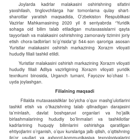
Joylarda kadrlar malakasini oshirishning sifatini
yaxshilash, tinglovchilarga har tomonlama qulay shart-
sharoitlar yaratish maqsadida,
O’zbekiston Respublikasi
Vazirlar Mahkamasining 2020 yil 8 sentyabrda “Yuridik
sohaga oid bilim talab etiladigan mutaxassislarni qayta
tayyorlash va malakasini oshirishning zamonaviy tizimini joriy
etish chora-tadbirlari to’g’risida”gi 544-son qaroriga asosan
Yuristlar malakasini oshirish markazining Xorazm viloyati
hududiy filiali tashkil etildi.
Yuristlar malakasini oshirish markazining Xorazm viloyati
hududiy filiali Adliya vazirligining Xorazm viloyati yuridik
texnikumi binosida,
Urganch tumani, Fayozov ko’chasi 1-
uy
da
joylashgan.
Filialning maqsadi
Filialda mutaxassisliklar bo’yicha o’quv mashg’ulotlarini
tashkil etish va o’tkazishning talab qilinadigan darajasini
ta’minlash, davlat boshqaruvi organlari va ho’jalik
birlashmalarining hududiy bo’linmalari va tashkilotlar
kadrlarining huquqiy bilimlarini oshirishga qaratilgan
ehtiyojlarini o’rganish, o’quv kurslariga jalb qilish, o’qitishning
ilg’or usullari va axborot-kommunikasiya texnologiyalarini