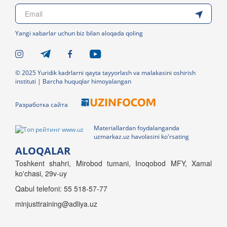
Yangi xabarlar uchun biz bilan aloqada qoling
© 2025 Yuridik kadrlarni qayta tayyorlash va malakasini oshirish
instituti | Barcha huquqlar himoyalangan
Разработка сайта
Materiallardan foydalanganda
uzmarkaz.uz havolasini ko'rsating
ALOQALAR
Toshkent shahri, Mirobod tumani, Inoqobod MFY, Xamal
ko'chasi, 29v-uy
Qabul telefoni: 55 518-57-77
minjusttraining@adliya.uz