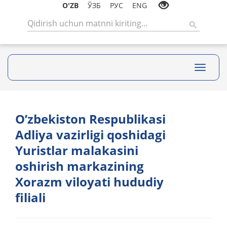
O'ZB
ЎЗБ
РУС
ENG
Toggle
navigati
Oʼzbekiston Respublikasi
Аdliya vazirligi qoshidagi
Yuristlar malakasini
oshirish markazining
Xorazm viloyati hududiy
filiali