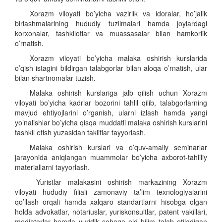
Xorazm
viloyati
bo’yicha vazirlik va idoralar, ho’jalik
birlashmalarining hududiy tuzilmalari hamda joylardagi
korxonalar, tashkilotlar va muassasalar bilan hamkorlik
o’rnatish.
Xorazm viloyati
bo’yicha malaka oshirish kurslarida
o’qish istagini bildirgan talabgorlar bilan aloqa o’rnatish, ular
bilan shartnomalar tuzish.
Malaka oshirish kurslariga jalb qilish uchun Xorazm
viloyati bo’yicha kadrlar bozorini tahlil qilib, talabgorlarning
mavjud ehtiyojlarini o’rganish, ularni izlash hamda yangi
yo’nalishlar bo’yicha qisqa muddatli malaka oshirish kurslarini
tashkil etish yuzasidan takliflar tayyorlash.
Malaka oshirish kurslari va o’quv-amaliy seminarlar
jarayonida aniqlangan muammolar bo’yicha axborot-tahliliy
materiallarni tayyorlash.
Yuristlar malakasini oshirish markazining Xorazm
viloyati hududiy filiali
zamonaviy ta’lim texnologiyalarini
qo’llash orqali hamda xalqaro standartlarni hisobga olgan
holda advokatlar, notariuslar, yuriskonsultlar, patent vakillari,
mediatorlar hamda yuridik sohaga oid bilim talab etiladigan