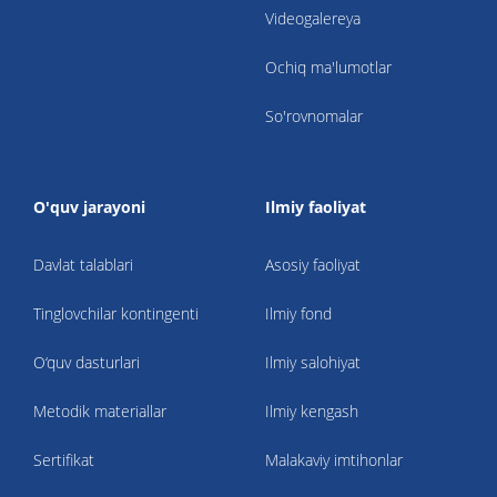
Videogalereya
Ochiq ma'lumotlar
So'rovnomalar
O'quv jarayoni
Ilmiy faoliyat
Davlat talablari
Asosiy faoliyat
Tinglovchilar kontingenti
Ilmiy fond
O‘quv dasturlari
Ilmiy salohiyat
Metodik materiallar
Ilmiy kengash
Sertifikat
Malakaviy imtihonlar