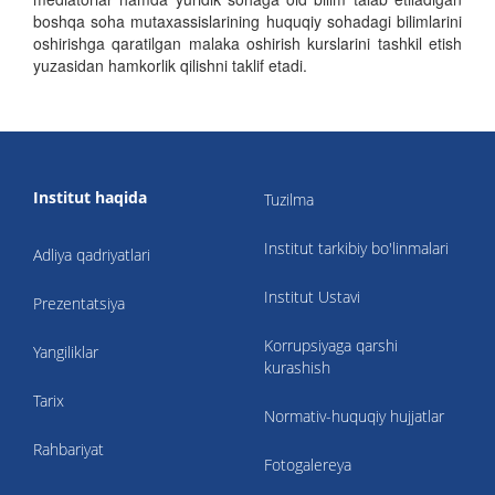
boshqa soha mutaxassislarining huquqiy sohadagi bilimlarini
oshirishga qaratilgan malaka oshirish kurslarini tashkil etish
yuzasidan hamkorlik qilishni taklif etadi.
Institut haqida
Tuzilma
Institut tarkibiy bo'linmalari
Adliya qadriyatlari
Institut Ustavi
Prezentatsiya
Korrupsiyaga qarshi
Yangiliklar
kurashish
Tarix
Normativ-huquqiy hujjatlar
Rahbariyat
Fotogalereya