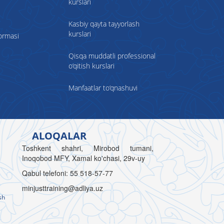
kurslari
Kasbiy qayta tayyorlash
kurslari
formasi
Qisqa muddatli professional
o‘qitish kurslari
Manfaatlar to‘qnashuvi
ALOQALAR
Toshkent shahri, Mirobod tumani,
Inoqobod MFY, Xamal ko'chasi, 29v-uy
Qabul telefoni: 55 518-57-77
minjusttraining@adliya.uz
sh