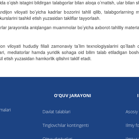
a o’qish istagini bildirgan talabgorlar bilan aloqa o’rnatish, ular bilan 
dijon viloyati bo’yicha kadrlar bozorini tahlil qilib, talabgorlarning 
rslarini tashkil etish yuzasidan takliflar tayyorlash.
rlar jarayonida aniqlangan muammolar bo’yicha axborot-tahliliy material
on viloyati hududiy filiali
zamonaviy ta’lim texnologiyalarini qo’llash
killari, mediatorlar hamda yuridik sohaga oid bilim talab etiladigan bo
l etish yuzasidan hamkorlik qilishni taklif etadi.
O'QUV JARAYONI
nmalari
Davlat talablari
Asosiy 
Tinglovchilar kontingenti
Ilmiy f
O‘quv dasturlari
Ilmiy s