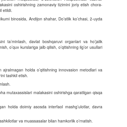
asini oshirishning zamonaviy tizimini joriy etish chora-
 etildi.
xnikumi binosida,
Andijon shahar, Do’stlik ko’chasi, 2-uy
da
sini ta’minlash, davlat boshqaruvi organlari va ho’jalik
sh, o’quv kurslariga jalb qilish, o’qitishning ilg’or usullari
an ajralmagan holda o’qitishning innovasion metodlari va
ni tashkil etish.
inlash.
soha mutaxassislari malakasini oshirishga qaratilgan qisqa
 etgan holda doimiy asosda interfaol mashg’ulotlar, davra
tashkilotlar va muassasalar bilan hamkorlik o’rnatish.