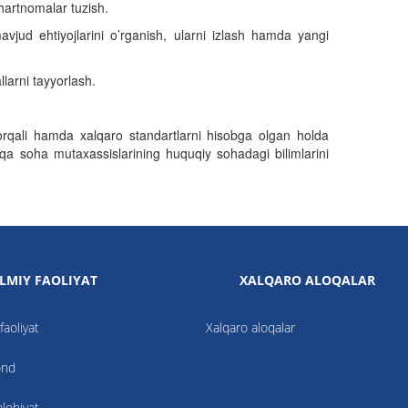
shartnomalar tuzish.
mavjud ehtiyojlarini o’rganish, ularni izlash hamda yangi
larni tayyorlash.
 orqali hamda xalqaro standartlarni hisobga olgan holda
shqa soha mutaxassislarining huquqiy sohadagi bilimlarini
ILMIY FAOLIYAT
XALQARO ALOQALAR
faoliyat
Xalqaro aloqalar
ond
alohiyat