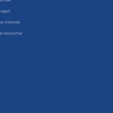
kengash
viy imtihonlar
l izlanuvchilar