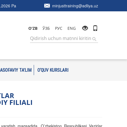
.2026 Pa
minjusttraining@adliya.uz
O'ZB
ЎЗБ
РУС
ENG
ASOFAVIY TA'LIM
O‘QUV KURSLARI
TLAR
Y FILIALI
ar yaratish maqsadida,
O’zbekiston Respublikasi Vazirlar