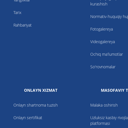
kurashish
Tarix
Normativ-huquqiy hujj
Rahbariyat
Fotogalereya
Videogalereya
Ochiq ma'lumotlar
So'rovnomalar
ONLAYN XIZMAT
MASOFAVIY T
Onlayn shartnoma tuzish
Malaka oshirish
Onlayn sertifikat
Uzluksiz kasbiy rivojla
platformasi