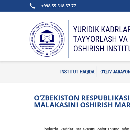
+998 55 518 57 77
YURIDIK KADRLA
TAYYORLASH VA 
OSHIRISH INSTIT
INSTITUT HAQIDA
O'QUV JARAYON
OʼZBEKISTON RESPUBLIKASI
MALAKASINI OSHIRISH MAR
Joylarda kadrlar malakasini oshirishning sifa