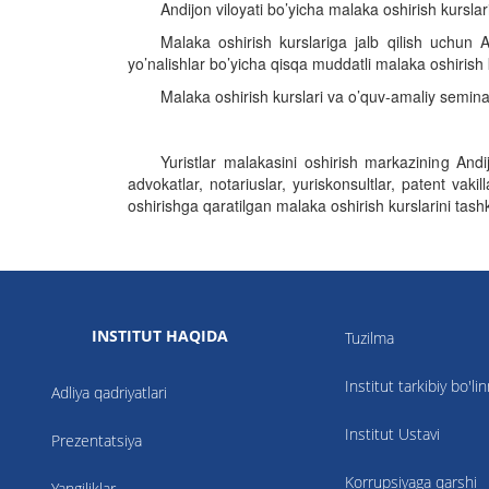
Andijon viloyati
bo’yicha malaka oshirish kurslarid
Malaka oshirish kurslariga jalb qilish uchun An
yo’nalishlar bo’yicha qisqa muddatli malaka oshirish ku
Malaka oshirish kurslari va o’quv-amaliy semina
Yuristlar malakasini oshirish markazining Andij
advokatlar, notariuslar, yuriskonsultlar, patent va
oshirishga qaratilgan malaka oshirish kurslarini tashki
INSTITUT HAQIDA
Tuzilma
Institut tarkibiy bo'li
Adliya qadriyatlari
Institut Ustavi
Prezentatsiya
Korrupsiyaga qarshi
Yangiliklar