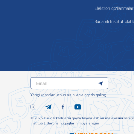
Elektron qo'llanmalar
Raqamli Institut plat
Yangi xabarlar uchun biz bilan aloqada qoling
© 2025 Yuridik kadrlarni qayta tayyorlash va malakasini oshiri
instituti | Barcha huquqlar himoyalangan