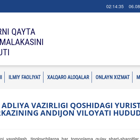
02:14:35 06.08
RNI QAYTA
MALAKASINI
UTI
I
ILMIY FAOLIYAT
XALQARO ALOQALAR
ONLAYN XIZMAT
M
 АDLIYA VAZIRLIGI QOSHIDAGI YURIS
KAZINING АNDIJON VILOYATI HUDUDI
tini yaxshilash, tinglovchilarga har tomonlama qulay shart-sharoitl