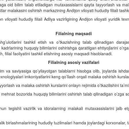
 oid bilim talab etiladigan mutaxassislarni qayta tayyorlash va malak
lar malakasini oshirish markazining Andijon viloyati hududiy filiali tashkil
 viloyati hududiy filiali Adliya vazirligining Andijon viloyati yuridik te
Filialning maqsadi
hg’ulotlarini tashkil etish va o’tkazishning talab qilinadigan daraja
adrlarining huquqiy bilimlarini oshirishga qaratilgan ehtiyojlarini o’rgani
 filial faoliyatini tashkil etishning asosiy maqsadi hisoblanadi.
Filialning asosiy vazifalari
im va saviyasiga qo’yilayotgan talablarni hisobga olib, joylarda ishd
ologiyalari imkoniyatlarini keng qo’llash orqali malaka oshirish kurslari
yyorlash va malaka oshirish kurslarini onlayn rejimida o’tkazilishini ta’m
ng mehnat bozorida huquqiy bilimlarini oshirish talab qilinadigan o’zga 
uchun tegishli vazirlik va idoralarning malakali mutaxassislarini jalb
’jalik birlashmalarining hududiy tuzilmalari hamda joylardagi korxonalar, 