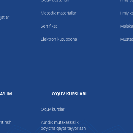
Metodik materiallar
Ilmiy 
atlar
Sertifikat
Malaka
Elektron kutubxona
Mustaqi
A'LIM
O‘QUV KURSLARI
O‘quv kurslar
ntirish
Yuridik mutaxassislik
bo‘yicha qayta tayyorlash