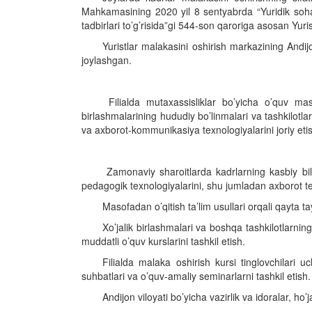
Mahkamasining 2020 yil 8 sentyabrda “Yuridik sohaga
tadbirlari to’g’risida”gi 544-son qaroriga asosan Yurist
Yuristlar malakasini oshirish markazining Andijon
joylashgan.
Filialda mutaxassisliklar bo’yicha o’quv mas
birlashmalarining hududiy bo’linmalari va tashkilotlar k
va axborot-kommunikasiya texnologiyalarini joriy etish,
Zamonaviy sharoitlarda kadrlarning kasbiy bil
pedagogik texnologiyalarini, shu jumladan axborot texn
Masofadan o’qitish ta’lim usullari orqali qayta ta
Xo’jalik birlashmalari va boshqa tashkilotlarni
muddatli o’quv kurslarini tashkil etish.
Filialda malaka oshirish kursi tinglovchilari 
suhbatlari va o’quv-amaliy seminarlarni tashkil etish.
Andijon viloyati
bo’yicha vazirlik va idoralar, ho