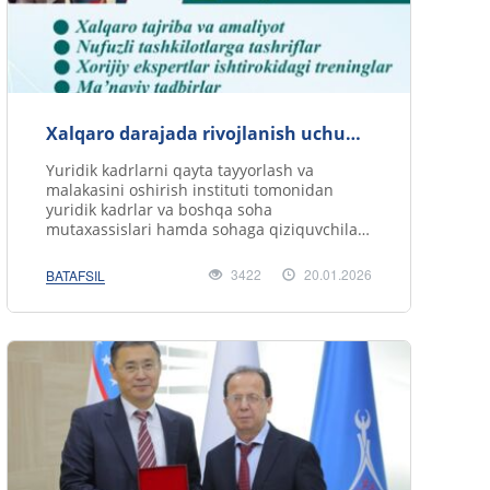
Xalqaro darajada rivojlanish uchun
ajoyib imkoniyat!
Yuridik kadrlarni qayta tayyorlash va
malakasini oshirish instituti tomonidan
yuridik kadrlar va boshqa soha
mutaxassislari hamda sohaga qiziquvchilar
uchun rivojlangan xorijiy davlatlarda qisqa
mudda.....
3422
20.01.2026
BATAFSIL