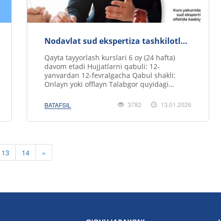
Nodavlat sud ekspertiza tashkilotlari
sud ekspertlarini qayta tayyorlash
Qayta tayyorlash kurslari 6 oy (24 hafta)
kurslariga qabul e'lon qilinadi!
davom etadi Hujjatlarni qabuli: 12-
yanvardan 12-fevralgacha Qabul shakli:
Onlayn yoki offlayn Talabgor quyidagi
hujjatlarni topshiradi: * Institut direkto.....
3782
13.01.2026
BATAFSIL
13
14
»