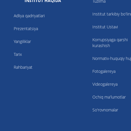
INSTITUT HAQIDA
Tuzilma
Institut tarkibiy bo'li
Adliya qadriyatlari
Institut Ustavi
Prezentatsiya
Korrupsiyaga qarshi
Yangiliklar
kurashish
Tarix
Normativ-huquqiy hujj
Rahbariyat
Fotogalereya
Videogalereya
Ochiq ma'lumotlar
So'rovnomalar