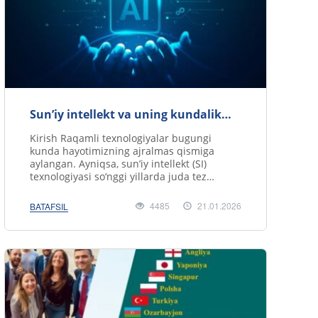
Sun’iy intellekt va uning kundalik
hayotdagi ahamiyati
Kirish Raqamli texnologiyalar bugungi
kunda hayotimizning ajralmas qismiga
aylangan. Ayniqsa, sun’iy intellekt (SI)
texnologiyasi so‘nggi yillarda juda tez
rivojlanib, deyarli barcha soha.....
4485
21.01.2026
BATAFSIL