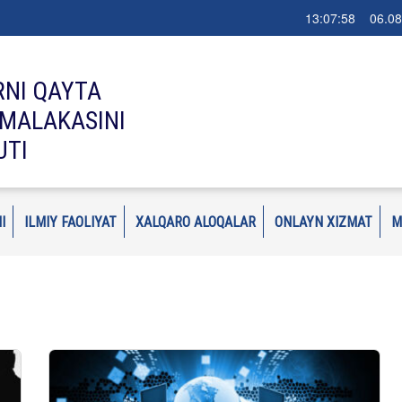
13:07:59 06.08
RNI QAYTA
MALAKASINI
UTI
I
ILMIY FAOLIYAT
XALQARO ALOQALAR
ONLAYN XIZMAT
M