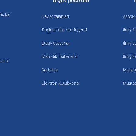
O'QUV JARAYONI
nmalari
Davlat talablari
Asosiy 
Tinglovchilar kontingenti
Ilmiy f
O‘quv dasturlari
Ilmiy s
Metodik materiallar
Ilmiy 
atlar
Sertifikat
Malaka
Elektron kutubxona
Mustaqi