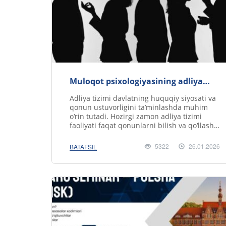
Muloqot psixologiyasining adliya
xodimlari faoliyatidagi o‘rni
Adliya tizimi davlatning huquqiy siyosati va
qonun ustuvorligini ta’minlashda muhim
o‘rin tutadi. Hozirgi zamon adliya tizimi
faoliyati faqat qonunlarni bilish va qo‘llash,
huquqiy m.....
5322
26.01.2026
BATAFSIL