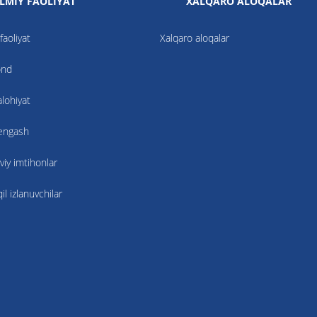
ILMIY FAOLIYAT
XALQARO ALOQALAR
faoliyat
Xalqaro aloqalar
ond
alohiyat
kengash
viy imtihonlar
l izlanuvchilar