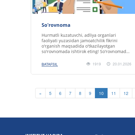
So'rovnoma
Hurmatli kuzatuvchi, adliya organlari
faoliyati yuzasidan jamoatchilik fikrini
o'rganish maqsadida o'tkazilayotgan
so'rovnomada ishtirok eting! So'rovnomada
ishtirok etish uchun ushbu havolani ustiga..
1919
20.01.2026
BATAFSIL
«
5
6
7
8
9
10
11
12