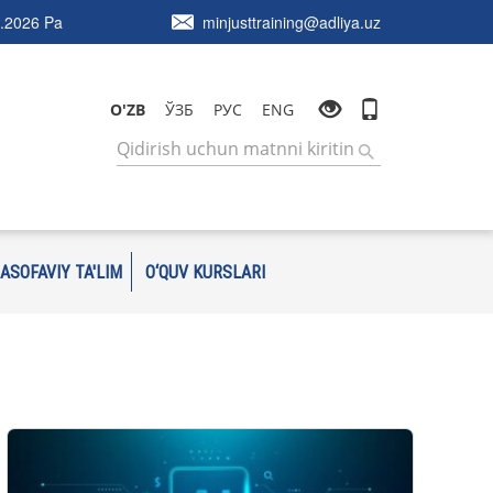
.2026 Pa
minjusttraining@adliya.uz
O'ZB
ЎЗБ
РУС
ENG
ASOFAVIY TA'LIM
O‘QUV KURSLARI