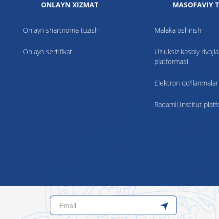
ONLAYN XIZMAT
MASOFAVIY T
Onlayn shartnoma tuzish
Malaka oshirish
Onlayn sertifikat
Uzluksiz kasbiy rivojla
platformasi
Elektron qo'llanmalar
Raqamli Institut plat