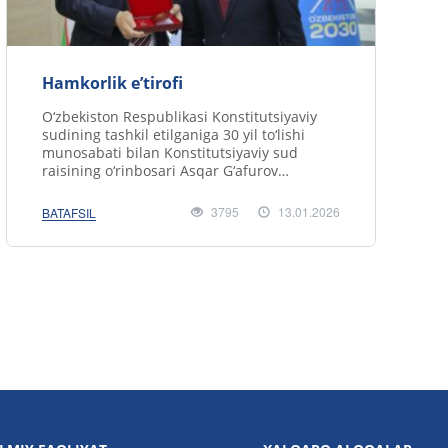
Hamkorlik e’tirofi
O‘zbekiston Respublikasi Konstitutsiyaviy
sudining tashkil etilganiga 30 yil to‘lishi
munosabati bilan Konstitutsiyaviy sud
raisining o‘rinbosari Asqar G‘afurov
tomonidan Insti.....
3795
13.01.2026
BATAFSIL