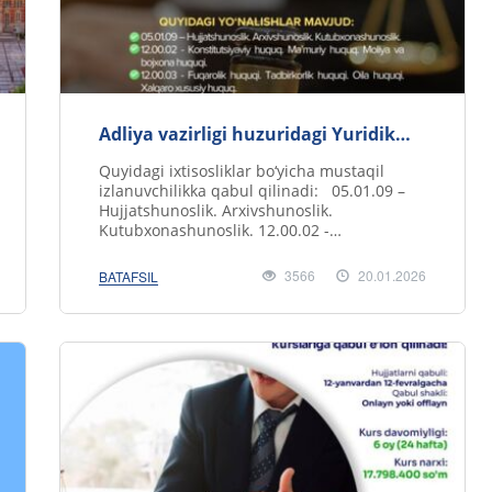
Adliya vazirligi huzuridagi Yuridik
kadrlarni qayta tayyorlash va
Quyidagi ixtisosliklar bo‘yicha mustaqil
malakasini oshirish instituti
izlanuvchilikka qabul qilinadi: 05.01.09 –
mustaqil izlanuvchilikka qabul e'lon
Hujjatshunoslik. Arxivshunoslik.
qiladi!
Kutubxonashunoslik. 12.00.02 -
Konstitutsiyaviy huquq. Ma&rsq..
3566
20.01.2026
BATAFSIL