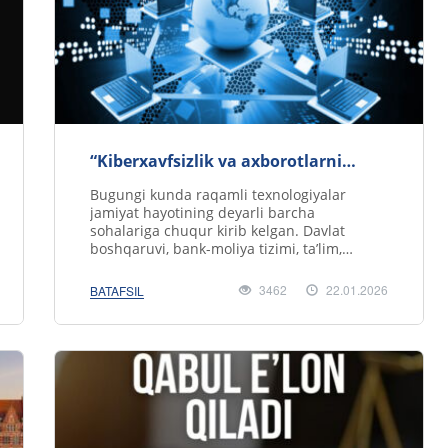
“Kiberxavfsizlik va axborotlarni
himoyalash”
Bugungi kunda raqamli texnologiyalar
jamiyat hayotining deyarli barcha
sohalariga chuqur kirib kelgan. Davlat
boshqaruvi, bank-moliya tizimi, ta’lim,
sog‘liqni saqlash, savdo va kundalik m.....
3462
22.01.2026
BATAFSIL