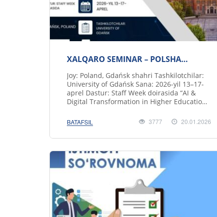
XALQARO SEMINAR – POLSHA
(GDANSK)
Joy: Poland, Gdańsk shahri Tashkilotchilar:
University of Gdańsk Sana: 2026-yil 13–17-
aprel Dastur: Staff Week doirasida “AI &
Digital Transformation in Higher Education”
.....
3777
20.01.2026
BATAFSIL