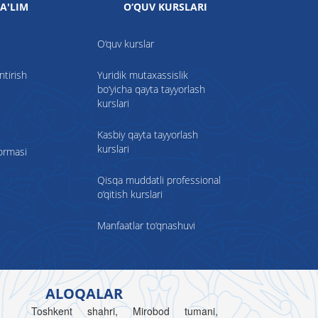
A'LIM
O‘QUV KURSLARI
O‘quv kurslar
ntirish
Yuridik mutaxassislik
bo‘yicha qayta tayyorlash
kurslari
Kasbiy qayta tayyorlash
kurslari
formasi
Qisqa muddatli professional
o‘qitish kurslari
Manfaatlar to‘qnashuvi
ALOQALAR
Toshkent shahri, Mirobod tumani,