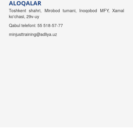
ALOQALAR
Toshkent shahri, Mirobod tumani, Inoqobod MFY, Xamal
ko'chasi, 29v-uy
Qabul telefoni: 55 518-57-77
minjusttraining@adliya.uz