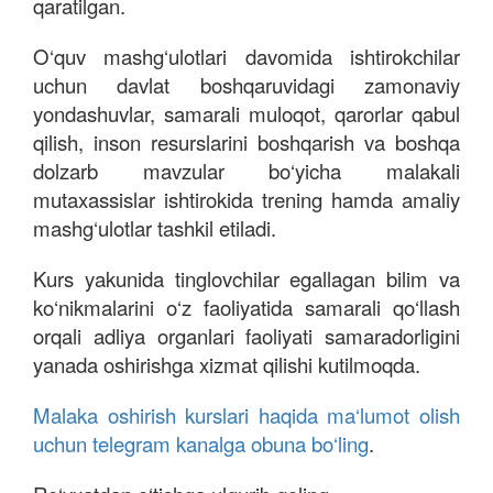
qaratilgan.
O‘quv mashg‘ulotlari davomida ishtirokchilar
uchun davlat boshqaruvidagi zamonaviy
yondashuvlar, samarali muloqot, qarorlar qabul
qilish, inson resurslarini boshqarish va boshqa
dolzarb mavzular bo‘yicha malakali
mutaxassislar ishtirokida trening hamda amaliy
mashg‘ulotlar tashkil etiladi.
Kurs yakunida tinglovchilar egallagan bilim va
ko‘nikmalarini o‘z faoliyatida samarali qo‘llash
orqali adliya organlari faoliyati samaradorligini
yanada oshirishga xizmat qilishi kutilmoqda.
Malaka oshirish kurslari haqida ma‘lumot olish
uchun telegram kanalga obuna bo‘ling
.