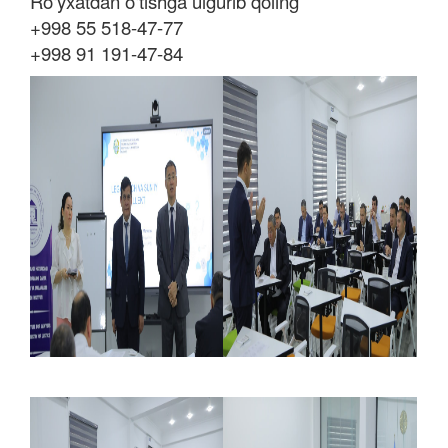
Ro‘yxatdan o‘tishga ulgurib qoling
+998 55 518-47-77
+998 91 191-47-84