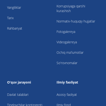
Korrupsiyaga qarshi
Yangiliklar
kurashish
Tarix
Normativ-huquqiy hujjatlar
Rahbariyat
Fotogalereya
Videogalereya
Ochiq ma'lumotlar
So'rovnomalar
O'quv jarayoni
Ilmiy faoliyat
Davlat talablari
Asosiy faoliyat
Tinglovchilar kontingenti
Ilmiy fond