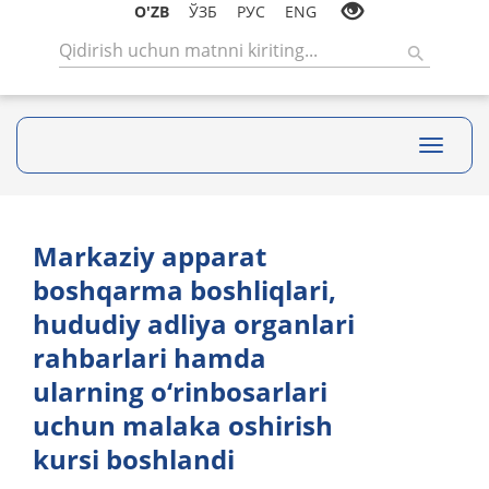
O'ZB
ЎЗБ
РУС
ENG
Toggle
navigati
Markaziy apparat
boshqarma boshliqlari,
hududiy adliya organlari
rahbarlari hamda
ularning o‘rinbosarlari
uchun malaka oshirish
kursi boshlandi