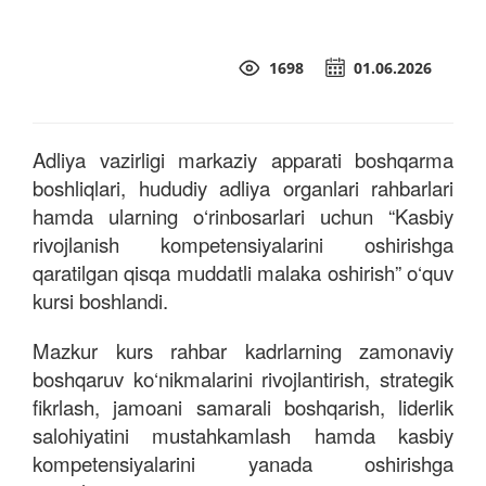
1698
01.06.2026
Adliya vazirligi markaziy apparati boshqarma
boshliqlari, hududiy adliya organlari rahbarlari
hamda ularning o‘rinbosarlari uchun “Kasbiy
rivojlanish kompetensiyalarini oshirishga
qaratilgan qisqa muddatli malaka oshirish” o‘quv
kursi boshlandi.
Mazkur kurs rahbar kadrlarning zamonaviy
boshqaruv ko‘nikmalarini rivojlantirish, strategik
fikrlash, jamoani samarali boshqarish, liderlik
salohiyatini mustahkamlash hamda kasbiy
kompetensiyalarini yanada oshirishga