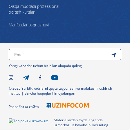
Qisqa muddatli professional
o‘qitish kurslari
Manfaatlar to‘qnashuvi
Yangi xabarlar uchun biz bilan aloqada qoling
© 2025 Yuridik kadrlarni qayta tayyorlash va malakasini oshirish
instituti | Barcha huquqlar himoyalangan
Разработка сайта
Materiallardan foydalanganda
uzmarkaz.uz havolasini ko'rsating