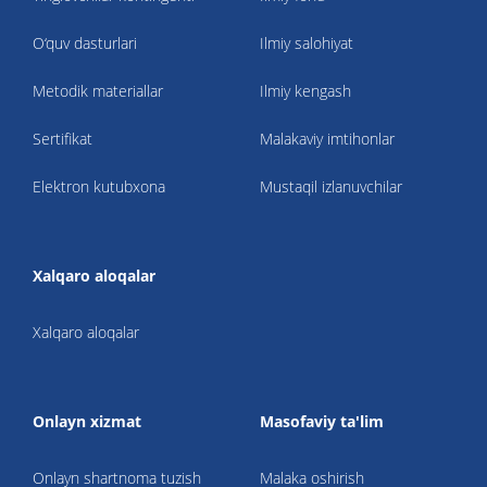
O‘quv dasturlari
Ilmiy salohiyat
Metodik materiallar
Ilmiy kengash
Sertifikat
Malakaviy imtihonlar
Elektron kutubxona
Mustaqil izlanuvchilar
Xalqaro aloqalar
Xalqaro aloqalar
Onlayn xizmat
Masofaviy ta'lim
Onlayn shartnoma tuzish
Malaka oshirish