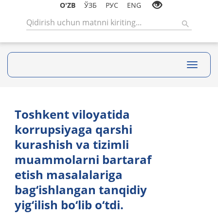
O'ZB
ЎЗБ
РУС
ENG
Toggle
navigati
Toshkent viloyatida
korrupsiyaga qarshi
kurashish va tizimli
muammolarni bartaraf
etish masalalariga
bag‘ishlangan tanqidiy
yig‘ilish bo‘lib o‘tdi.