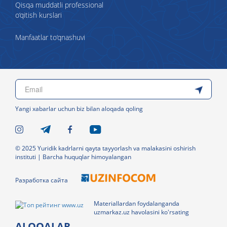
Qisqa muddatli professional
o‘qitish kurslari
Manfaatlar to‘qnashuvi
Yangi xabarlar uchun biz bilan aloqada qoling
© 2025 Yuridik kadrlarni qayta tayyorlash va malakasini oshirish
instituti | Barcha huquqlar himoyalangan
Разработка сайта
Materiallardan foydalanganda
uzmarkaz.uz havolasini ko'rsating
ALOQALAR