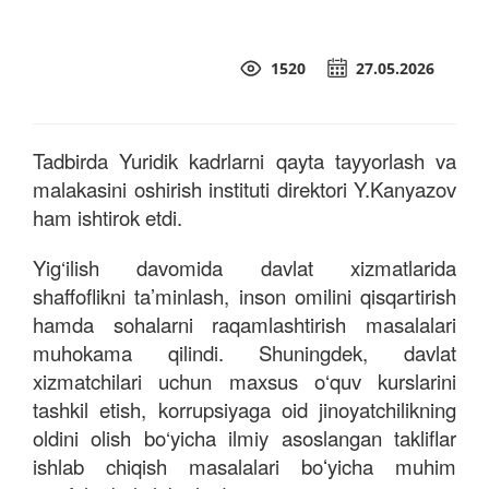
1520
27.05.2026
Tadbirda Yuridik kadrlarni qayta tayyorlash va
malakasini oshirish instituti direktori Y.Kanyazov
ham ishtirok etdi.
Yig‘ilish davomida davlat xizmatlarida
shaffoflikni ta’minlash, inson omilini qisqartirish
hamda sohalarni raqamlashtirish masalalari
muhokama qilindi. Shuningdek, davlat
xizmatchilari uchun maxsus o‘quv kurslarini
tashkil etish, korrupsiyaga oid jinoyatchilikning
oldini olish bo‘yicha ilmiy asoslangan takliflar
ishlab chiqish masalalari boʻyicha muhim