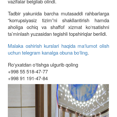
vazifalar belgilab olindi.
Tadbir yakunida barcha mutasaddi rahbarlarga
“korrupsiyasiz tizim”ni shakllantirish hamda
aholiga ochiq va shaffof xizmat ko‘rsatishni
ta’minlash yuzasidan tegishli topshiriqlar berildi.
Malaka oshirish kurslari haqida ma‘lumot olish
uchun telegram kanalga obuna bo‘ling
.
Ro‘yxatdan o‘tishga ulgurib qoling
+998 55 518-47-77
+998 91 191-47-84