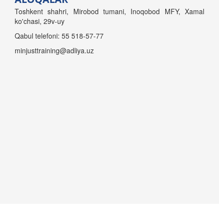
Toshkent shahri, Mirobod tumani, Inoqobod MFY, Xamal
ko'chasi, 29v-uy
Qabul telefoni: 55 518-57-77
minjusttraining@adliya.uz