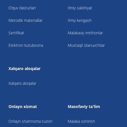
O‘quv dasturlari
Ilmiy salohiyat
Metodik materiallar
Ilmiy kengash
Sertifikat
Malakaviy imtihonlar
Elektron kutubxona
Mustaqil izlanuvchilar
Xalqaro aloqalar
Xalqaro aloqalar
Onlayn xizmat
Masofaviy ta'lim
Onlayn shartnoma tuzish
Malaka oshirish