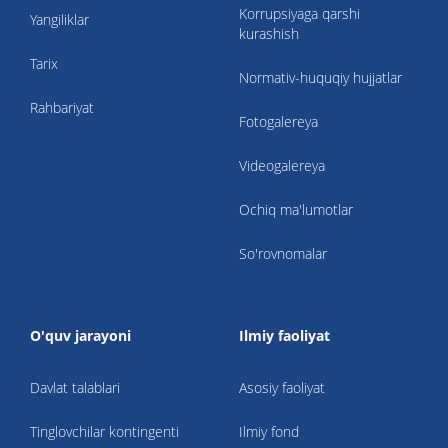
Korrupsiyaga qarshi
Yangiliklar
kurashish
Tarix
Normativ-huquqiy hujjatlar
Rahbariyat
Fotogalereya
Videogalereya
Ochiq ma'lumotlar
So'rovnomalar
O'quv jarayoni
Ilmiy faoliyat
Davlat talablari
Asosiy faoliyat
Tinglovchilar kontingenti
Ilmiy fond