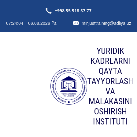
+998 55 518 57 77
07:24:05 06.08.2026 Pa
minjusttraining@adliya.uz
YURIDIK
KADRLARNI
QAYTA
TAYYORLASH
VA
MALAKASINI
OSHIRISH
INSTITUTI