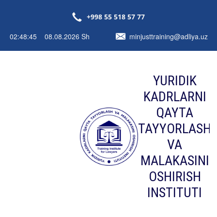
+998 55 518 57 77
02:48:46 08.08.2026 Sh
minjusttraining@adliya.uz
YURIDIK
KADRLARNI
QAYTA
TAYYORLASH
VA
MALAKASINI
OSHIRISH
INSTITUTI