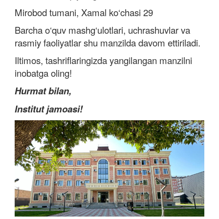
Mirobod tumani, Xamal ko‘chasi 29
Barcha o‘quv mashg‘ulotlari, uchrashuvlar va
rasmiy faoliyatlar shu manzilda davom ettiriladi.
Iltimos, tashriflaringizda yangilangan manzilni
inobatga oling!
Hurmat bilan,
Institut jamoasi!