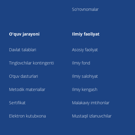
So'rovnomalar
O'quv jarayoni
Ilmiy faoliyat
Davlat talablari
Asosiy faoliyat
Tinglovchilar kontingenti
Ilmiy fond
O‘quv dasturlari
Ilmiy salohiyat
Metodik materiallar
Ilmiy kengash
Sertifikat
Malakaviy imtihonlar
Elektron kutubxona
Mustaqil izlanuvchilar