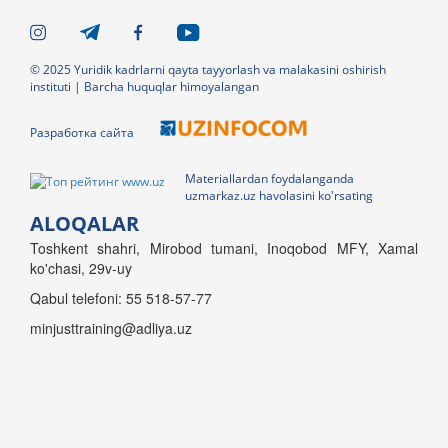
© 2025 Yuridik kadrlarni qayta tayyorlash va malakasini oshirish
instituti | Barcha huquqlar himoyalangan
Разработка сайта
Materiallardan foydalanganda
uzmarkaz.uz havolasini ko'rsating
ALOQALAR
Toshkent shahri, Mirobod tumani, Inoqobod MFY, Xamal
ko'chasi, 29v-uy
Qabul telefoni: 55 518-57-77
minjusttraining@adliya.uz