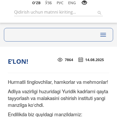
O'ZB
ЎЗБ
РУС
ENG
Toggle
navigati
E’LON!
7864
14.08.2025
Hurmatli tinglovchilar, hamkorlar va mehmonlar!
Adliya vazirligi huzuridagi Yuridik kadrlarni qayta
tayyorlash va malakasini oshirish instituti yangi
manzilga ko‘chdi.
Endilikda biz quyidagi manzildamiz: