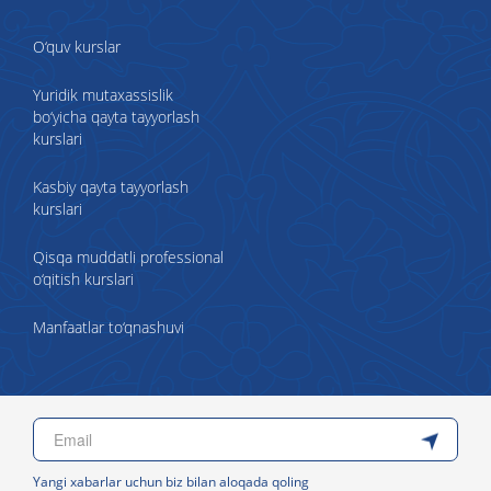
O‘quv kurslar
Yuridik mutaxassislik
bo‘yicha qayta tayyorlash
kurslari
Kasbiy qayta tayyorlash
kurslari
Qisqa muddatli professional
o‘qitish kurslari
Manfaatlar to‘qnashuvi
Yangi xabarlar uchun biz bilan aloqada qoling