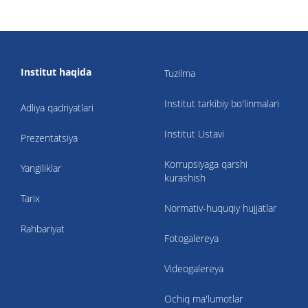
Institut haqida
Tuzilma
Institut tarkibiy bo'linmalari
Adliya qadriyatlari
Institut Ustavi
Prezentatsiya
Korrupsiyaga qarshi
Yangiliklar
kurashish
Tarix
Normativ-huquqiy hujjatlar
Rahbariyat
Fotogalereya
Videogalereya
Ochiq ma'lumotlar