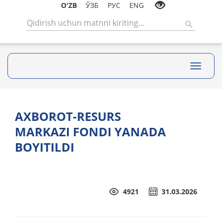
O'ZB
ЎЗБ
РУС
ENG
Toggle
navigati
AXBOROT-RESURS
MARKAZI FONDI YANADA
BOYITILDI
4921
31.03.2026