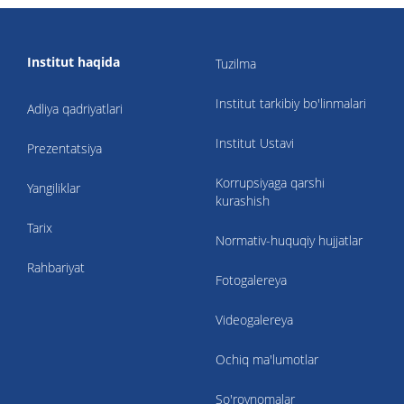
Institut haqida
Tuzilma
Institut tarkibiy bo'linmalari
Adliya qadriyatlari
Institut Ustavi
Prezentatsiya
Korrupsiyaga qarshi
Yangiliklar
kurashish
Tarix
Normativ-huquqiy hujjatlar
Rahbariyat
Fotogalereya
Videogalereya
Ochiq ma'lumotlar
So'rovnomalar