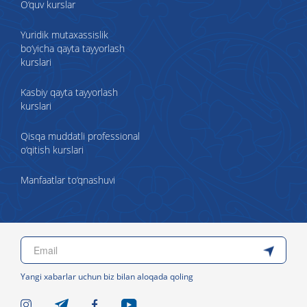
O‘quv kurslar
Yuridik mutaxassislik
bo‘yicha qayta tayyorlash
kurslari
Kasbiy qayta tayyorlash
kurslari
Qisqa muddatli professional
o‘qitish kurslari
Manfaatlar to‘qnashuvi
Yangi xabarlar uchun biz bilan aloqada qoling