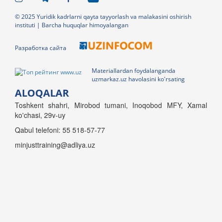
© 2025 Yuridik kadrlarni qayta tayyorlash va malakasini oshirish
instituti | Barcha huquqlar himoyalangan
Разработка сайта
Materiallardan foydalanganda
uzmarkaz.uz havolasini ko'rsating
ALOQALAR
Toshkent shahri, Mirobod tumani, Inoqobod MFY, Xamal
ko'chasi, 29v-uy
Qabul telefoni: 55 518-57-77
minjusttraining@adliya.uz