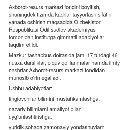
Axborot-resurs markazi fondini boyitish,
shuningdek tizimda kadrlar tayyorlash sifatini
yanada oshirish maqsadida O‘zbekiston
Respublikasi Odil sudlov akademiyasi
tomonidan institutga qimmatli adabiyotlar
taqdim etildi.
Mazkur tashabbus doirasida jami 17 turdagi 46
nusxa darsliklar, o‘quv qo‘llanmalar hamda ilmiy
nashrlar Axborot-resurs markazi fondidan
munosib o‘rin egalladi.
Ushbu adabiyotlar:
tinglovchilar bilimini mustahkamlashga,
nazariy bilimlarni amaliyot bilan
uyg‘unlashtirishga,
yuridik sohada zamonaviy yondashuvlarni