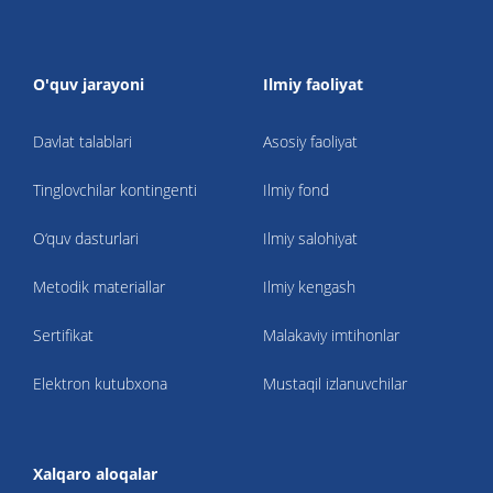
O'quv jarayoni
Ilmiy faoliyat
Davlat talablari
Asosiy faoliyat
Tinglovchilar kontingenti
Ilmiy fond
O‘quv dasturlari
Ilmiy salohiyat
Metodik materiallar
Ilmiy kengash
Sertifikat
Malakaviy imtihonlar
Elektron kutubxona
Mustaqil izlanuvchilar
Xalqaro aloqalar