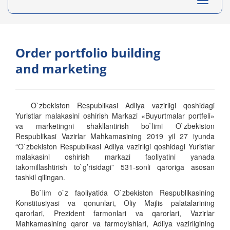
Toggle
navigati
Order portfolio building
and marketing
O`zbekiston Respublikasi Adliya vazirligi qoshidagi
Yuristlar malakasini oshirish Markazi «Buyurtmalar portfeli»
va marketingni shakllantirish bo`limi O`zbekiston
Respublikasi Vazirlar Mahkamasining 2019 yil 27 iyunda
“O`zbekiston Respublikasi Adliya vazirligi qoshidagi Yuristlar
malakasini oshirish markazi faoliyatini yanada
takomillashtirish to`g’risidagi” 531-sonli qaroriga asosan
tashkil qilingan.
Bo`lim o`z faoliyatida O`zbekiston Respublikasining
Konstitusiyasi va qonunlari, Oliy Majlis palatalarining
qarorlari, Prezident farmonlari va qarorlari, Vazirlar
Mahkamasining qaror va farmoyishlari, Adliya vazirligining