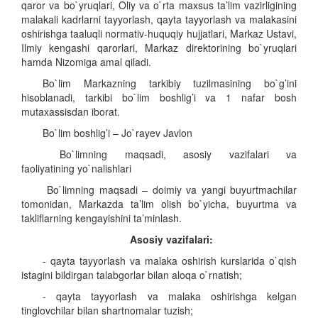
qaror va bo`yruqlari, Oliy va o`rta maxsus ta’lim vazirligining
malakali kadrlarni tayyorlash, qayta tayyorlash va malakasini
oshirishga taaluqli normativ-huquqiy hujjatlari, Markaz Ustavi,
Ilmiy kengashi qarorlari, Markaz direktorining bo`yruqlari
hamda Nizomiga amal qiladi.
Bo`lim Markazning tarkibiy tuzilmasining bo`g’ini
hisoblanadi, tarkibi bo`lim boshlig’i va 1 nafar bosh
mutaxassisdan iborat.
Bo`lim boshlig’i – Jo`rayev Javlon
Bo`limning maqsadi, asosiy vazifalari va
faoliyatining yo`nalishlari
Bo`limning maqsadi – doimiy va yangi buyurtmachilar
tomonidan, Markazda ta’lim olish bo`yicha, buyurtma va
takliflarning kengayishini ta’minlash.
Asosiy vazifalari:
- qayta tayyorlash va malaka oshirish kurslarida o`qish
istagini bildirgan talabgorlar bilan aloqa o`rnatish;
-
qayta tayyorlash va malaka oshirishga kelgan
tinglovchilar bilan shartnomalar tuzish;