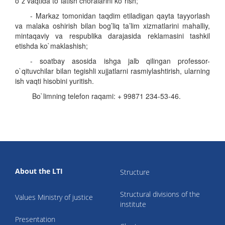
o`z vaqtida to`latish choralarini ko`rish;
- Markaz tomonidan taqdim etiladigan qayta tayyorlash
va malaka oshirish bilan bog’liq ta’lim xizmatlarini mahalliy,
mintaqaviy va respublika darajasida reklamasini tashkil
etishda ko`maklashish;
- soatbay asosida ishga jalb qilingan professor-
o`qituvchilar bilan tegishli xujjatlarni rasmiylashtirish, ularning
ish vaqti hisobini yuritish.
Bo`limning
telefon
raqa
mi
: + 99871 234-53-46.
About the LTI
Structure
Structural divisions of the
Values Ministry of justice
institute
Presentation