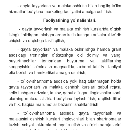
- qayta tayyorlash va malaka oshirish bilan bog’liq ta’lim
hizmatlari bo`yicha marketing faoliyatini amalga oshirish.
Faoliyatining yo`nalishlari:
- qayta tayyorlash va malaka oshirish kurslarida o`qish
istagini bildirgan talabgorlardan kelib tushgan arizalarni ko`rib
chiqish va o`qishga taklif qilish;
- qayta tayyorlash va malaka oshirilishga hamda grant
asosidagi treninglar o`tkazishga oid doimiy va yangi
buyurtmachilar tomonidan buyurtma va takliflarning
kengayishini ta’minlash maqsadida, axborot-tahliliy faoliyat
olib borish va hamkorlikni amalga oshirish;
- to`lov-shartnoma asosida yoki haq tulanmagan holda
qayta tayyorlash va malaka oshirish kurslari qabul rejasi,
kelib tushgan arizalar, tanlov, qabul qilingan tinglovchilar soni,
ularning mutaxassisliklari bo`yicha joylashtirish, o`qitish tillari
va h.k. haqida ma’lumotlar bazasini shakllantirish;
- to`lov-shartnoma asosida qayta tayyorlash va
malakasini oshirish kurslari tinglovchilari bilan shartnomalar
tuzish, schyot-fakturalarni taqdim etish va o`qish xarajatlarini