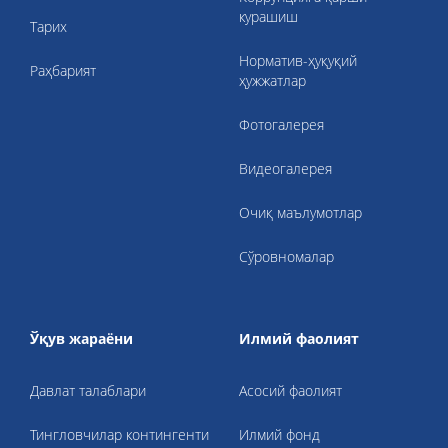
курашиш
Тарих
Норматив-ҳуқуқий
Раҳбарият
ҳужжатлар
Фотогалерея
Видеогалерея
Очиқ маълумотлар
Сўровномалар
Ўқув жараёни
Илмий фаолият
Давлат талаблари
Асосий фаолият
Тингловчилар контингенти
Илмий фонд