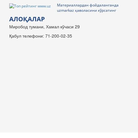
Материаллардан фойдаланганда
uzmarkaz ҳаволасини кўрсатинг
АЛОҚАЛАР
Миробод тумани, Хамал кўчаси 29
Қабул телефони: 71-200-02-35