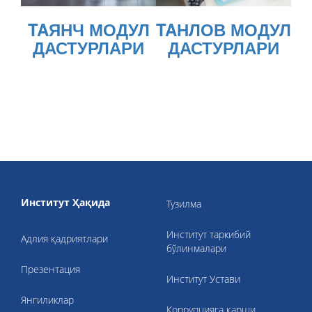
TAЯНЧ МОДУЛ
TAНЛОВ МОДУЛ
ДАСТУРЛАРИ
ДАСТУРЛАРИ
Институт Ҳақида
Тузилма
Институт таркибий
Адлия қадриятлари
бўлинмалари
Презентация
Институт Устави
Янгиликлар
Коррупцияга қарши