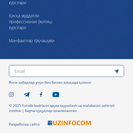
курслари
Қисқа муддатли
профессионал ўқитиш
курслари
Манфаатлар тўқнашуви
Янги хабарлар учун биз билан алоқада қолинг
© 2025 Yuridik kadrlarni qayta tayyorlash va malakasini oshirish
instituti | Барча ҳуқуқлар ҳимояланган
Разработка сайта