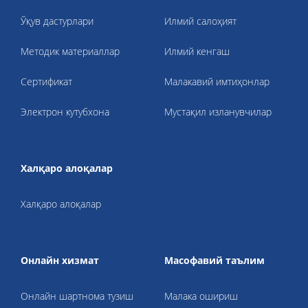
Ўқув дастурлари
Илмий салоҳият
Методик материаллар
Илмий кенгаш
Cертификат
Малакавий имтиҳонлар
Электрон кутубхона
Мустақил изланувчилар
Халқаро алоқалар
Халқаро алоқалар
Онлайн хизмат
Масофавий таълим
Онлайн шартнома тузиш
Малака ошириш