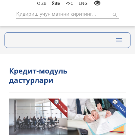
O'ZB
ЎЗБ
РУС
ENG
Toggle
navigati
Кредит-модуль
дастурлари