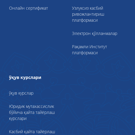
Онлайн сертификат
Узлуксиз касбий
ривожлантириш
платформаси
Электрон қўлланмалар
Рақамли Институт
платформаси
ўқув курслари
ўқув курслар
Юридик мутахассислик
бўйича қайта тайёрлаш
курслари
Касбий қайта тайёрлаш