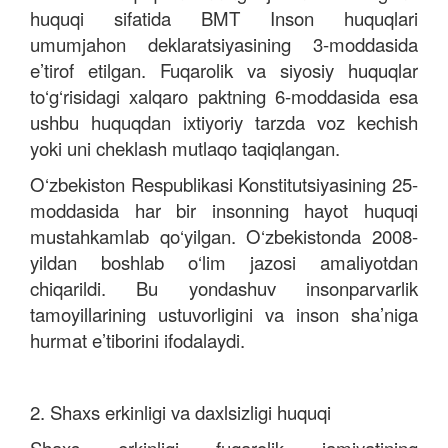
huquqi sifatida BMT Inson huquqlari
umumjahon deklaratsiyasining 3-moddasida
e’tirof etilgan. Fuqarolik va siyosiy huquqlar
to‘g‘risidagi xalqaro paktning 6-moddasida esa
ushbu huquqdan ixtiyoriy tarzda voz kechish
yoki uni cheklash mutlaqo taqiqlangan.
O‘zbekiston Respublikasi Konstitutsiyasining 25-
moddasida har bir insonning hayot huquqi
mustahkamlab qo‘yilgan. O‘zbekistonda 2008-
yildan boshlab o‘lim jazosi amaliyotdan
chiqarildi. Bu yondashuv insonparvarlik
tamoyillarining ustuvorligini va inson sha’niga
hurmat e’tiborini ifodalaydi.
2. Shaxs erkinligi va daxlsizligi huquqi