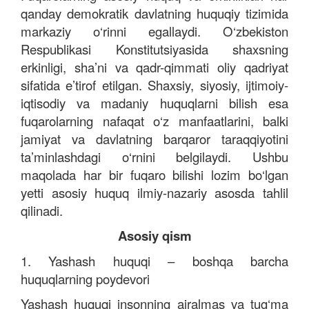
qanday demokratik davlatning huquqiy tizimida
markaziy o‘rinni egallaydi. O‘zbekiston
Respublikasi Konstitutsiyasida shaxsning
erkinligi, sha’ni va qadr-qimmati oliy qadriyat
sifatida e’tirof etilgan. Shaxsiy, siyosiy, ijtimoiy-
iqtisodiy va madaniy huquqlarni bilish esa
fuqarolarning nafaqat o‘z manfaatlarini, balki
jamiyat va davlatning barqaror taraqqiyotini
ta’minlashdagi o‘rnini belgilaydi. Ushbu
maqolada har bir fuqaro bilishi lozim bo‘lgan
yetti asosiy huquq ilmiy-nazariy asosda tahlil
qilinadi.
Asosiy qism
1. Yashash huquqi – boshqa barcha
huquqlarning poydevori
Yashash huquqi insonning ajralmas va tug‘ma