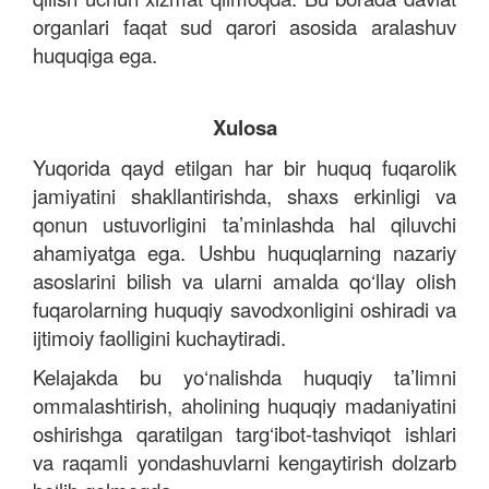
organlari faqat sud qarori asosida aralashuv
huquqiga ega.
Xulosa
Yuqorida qayd etilgan har bir huquq fuqarolik
jamiyatini shakllantirishda, shaxs erkinligi va
qonun ustuvorligini ta’minlashda hal qiluvchi
ahamiyatga ega. Ushbu huquqlarning nazariy
asoslarini bilish va ularni amalda qo‘llay olish
fuqarolarning huquqiy savodxonligini oshiradi va
ijtimoiy faolligini kuchaytiradi.
Kelajakda bu yo‘nalishda huquqiy ta’limni
ommalashtirish, aholining huquqiy madaniyatini
oshirishga qaratilgan targ‘ibot-tashviqot ishlari
va raqamli yondashuvlarni kengaytirish dolzarb