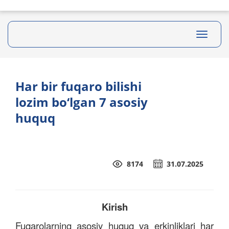
Toggle
navigati
Har bir fuqaro bilishi
lozim bo‘lgan 7 asosiy
huquq
8174
31.07.2025
Kirish
Fuqarolarning asosiy huquq va erkinliklari har