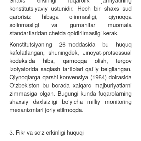
Shaxs erkinligi fuqarolik jamiyatining
konstitutsiyaviy ustunidir. Hech bir shaxs sud
qarorisiz hibsga olinmasligi, qiynoqqa
solinmasligi va gumanitar muomala
standartlaridan chetda qoldirilmasligi kerak.
Konstitutsiyaning 26-moddasida bu huquq
kafolatlangan, shuningdek, Jinoyat-protsessual
kodeksida hibs, qamoqqa olish, tergov
izolyatorida saqlash tartiblari qat’iy belgilangan.
Qiynoqlarga qarshi konvensiya (1984) doirasida
O‘zbekiston bu borada xalqaro majburiyatlarni
zimmasiga olgan. Bugungi kunda fuqarolarning
shaxsiy daxlsizligi bo‘yicha milliy monitoring
mexanizmlari joriy etilmoqda.
3. Fikr va so‘z erkinligi huquqi