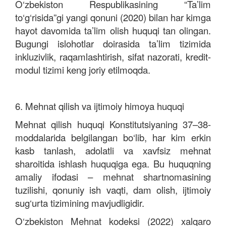
O‘zbekiston Respublikasining “Ta’lim
to‘g‘risida”gi yangi qonuni (2020) bilan har kimga
hayot davomida ta’lim olish huquqi tan olingan.
Bugungi islohotlar doirasida ta’lim tizimida
inkluzivlik, raqamlashtirish, sifat nazorati, kredit-
modul tizimi keng joriy etilmoqda.
6. Mehnat qilish va ijtimoiy himoya huquqi
Mehnat qilish huquqi Konstitutsiyaning 37–38-
moddalarida belgilangan bo‘lib, har kim erkin
kasb tanlash, adolatli va xavfsiz mehnat
sharoitida ishlash huquqiga ega. Bu huquqning
amaliy ifodasi – mehnat shartnomasining
tuzilishi, qonuniy ish vaqti, dam olish, ijtimoiy
sug‘urta tizimining mavjudligidir.
O‘zbekiston Mehnat kodeksi (2022) xalqaro