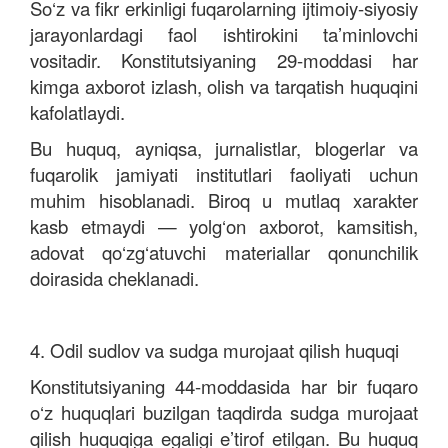
So‘z va fikr erkinligi fuqarolarning ijtimoiy-siyosiy
jarayonlardagi faol ishtirokini ta’minlovchi
vositadir. Konstitutsiyaning 29-moddasi har
kimga axborot izlash, olish va tarqatish huquqini
kafolatlaydi.
Bu huquq, ayniqsa, jurnalistlar, blogerlar va
fuqarolik jamiyati institutlari faoliyati uchun
muhim hisoblanadi. Biroq u mutlaq xarakter
kasb etmaydi — yolg‘on axborot, kamsitish,
adovat qo‘zg‘atuvchi materiallar qonunchilik
doirasida cheklanadi.
4. Odil sudlov va sudga murojaat qilish huquqi
Konstitutsiyaning 44-moddasida har bir fuqaro
o‘z huquqlari buzilgan taqdirda sudga murojaat
qilish huquqiga egaligi e’tirof etilgan. Bu huquq