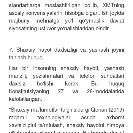
standartlarga moslashtirilgan bo‘lib, XMTning
asosiy konvensiyalarini hisobga olgan. Ish joyida
majburiy mehnatga yo‘l qo‘ymaslik davlat
siyosatining ustuvor yo‘nalishlaridan biridir.
7. Shaxsiy hayot daxlsizligi va yashash joyini
tanlash huquqi
Har bir insonning shaxsiy hayoti, yashash
manzili, yozishmalari va telefon suhbatlari
daxlsiz bo‘lishi kerak. Bu huquq
Konstitutsiyaning 27 va 28-moddalarida
kafolatlangan.
“Shaxsiy ma’lumotlar to‘g‘risida”gi Qonun (2019)
raqamli texnologiyalar asrida axborot
xavfsizligini ta’minlash, shaxsiy hayotni himoya
qilish uchun xizmat qilmoqda. Bu borada davlat