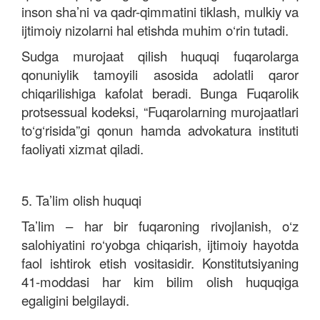
inson sha’ni va qadr-qimmatini tiklash, mulkiy va
ijtimoiy nizolarni hal etishda muhim o‘rin tutadi.
Sudga murojaat qilish huquqi fuqarolarga
qonuniylik tamoyili asosida adolatli qaror
chiqarilishiga kafolat beradi. Bunga Fuqarolik
protsessual kodeksi, “Fuqarolarning murojaatlari
to‘g‘risida”gi qonun hamda advokatura instituti
faoliyati xizmat qiladi.
5. Ta’lim olish huquqi
Ta’lim – har bir fuqaroning rivojlanish, o‘z
salohiyatini ro‘yobga chiqarish, ijtimoiy hayotda
faol ishtirok etish vositasidir.
Konstitutsiyaning
41-moddasi har kim bilim olish huquqiga
egaligini belgilaydi.