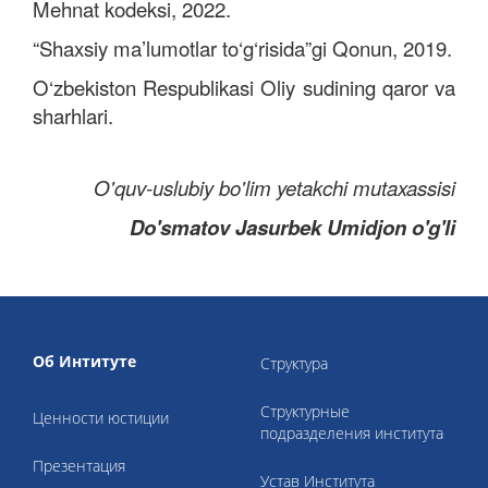
Mehnat kodeksi, 2022.
“Shaxsiy ma’lumotlar to‘g‘risida”gi Qonun, 2019.
O‘zbekiston Respublikasi Oliy sudining qaror va
sharhlari.
O'quv-uslubiy bo'lim yetakchi mutaxassisi
Do'smatov Jasurbek Umidjon o'g'li
Об Интитуте
Структура
Структурные
Ценности юстиции
подразделения института
Презентация
Устав Института