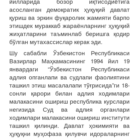
йилларида бозор иқтисодиётига
асосланган демократик ҳуқуқий давлат
қуриш ва эркин фуқаролик жамияти барпо
этишдек мураккаб жараёнларнинг ҳуқуқий
жиҳатларини таъминлаб беришга қодир
бўлган мутахассислар керак эди.
Шу сабабли Ўзбекистон Республикаси
Вазирлар Маҳкамасининг 1994 йил 19
январдаги “Ўзбекистон Республикаси
адлия опганлапи ва судлапи фаолиятини
ташкил этиш масалалапи тўғрисида”ги 18-
сонли қарори билан адлия ходимлари
малакасини ошириш республика курслари
негизида Суд ва адлия органлари
ходимлари малакасини ошириш институти
ташкил қилинди. Давлат ҳокимияти ва
ҳуқуқни муҳофаза қилувчи идораларнинг