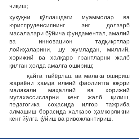
чиқиш;
ҳуқуқни қўллашдаги муаммолар ва
юриспруденсиянинг энг долзарб
масалалари бўйича фундаментал, амалий
ва инновацион тадқиқотлар
лойиҳаларини, шу жумладан, миллий,
хорижий ва халқаро грантларни жалб
қилган ҳолда амалга ошириш;
қайта тайёрлаш ва малака ошириш
жараёни ҳамда илмий фаолиятга юқори
малакали маҳаллий ва хорижий
мутахассисларни кенг жалб қилиш,
педагогика соҳасида илғор тажриба
алмашиш борасида халқаро ҳамкорликни
кенг йўлга қўйиш ва ривожлантириш.