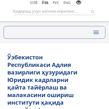
O'ZB
ЎЗБ
РУС
ENG
Toggle
navigati
Ўзбекистон
Республикаси Адлия
вазирлиги ҳузуридаги
Юридик кадрларни
қайта тайёрлаш ва
малакасини ошириш
институти ҳақида