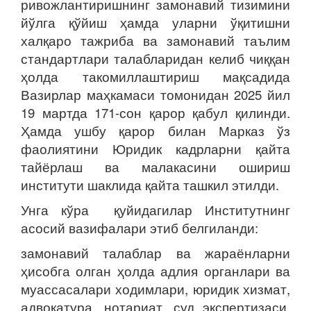
ривожлантиришнинг замонавий тизимини
йўлга қўйиш ҳамда уларни ўқитишни
халқаро тажриба ва замонавий таълим
стандартлари талабларидан келиб чиққан
ҳолда такомиллаштириш мақсадида
Вазирлар маҳкамаси томонидан 2025 йил
19 мартда 171-сон қарор қабул қилинди.
Ҳамда ушбу қарор билан Марказ ўз
фаолиятини Юридик кадрларни қайта
тайёрлаш ва малакасини ошириш
институти шаклида қайта ташкил этилди.
Унга кўра қуйидагилар Институтнинг
асосий вазифалари этиб белгиланди:
замонавий талаблар ва жараёнларни
ҳисобга олган ҳолда адлия органлари ва
муассасалари ходимлари, юридик хизмат,
адвокатура, нотариат, суд экспертизаси,