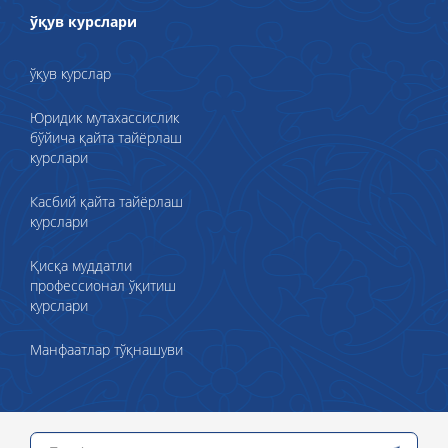
ўқув курслари
ўқув курслар
Юридик мутахассислик
бўйича қайта тайёрлаш
курслари
Касбий қайта тайёрлаш
курслари
Қисқа муддатли
профессионал ўқитиш
курслари
Манфаатлар тўқнашуви