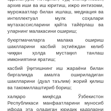
архив иши ва иш юритиш, ижро интизоми,
мурожаатлар билан ишлаш, медиация ва
интеллектуал мулк соҳалари
мутахассисларини қайта тайёрлаш ва
уларнинг малакасини ошириш;
буюртмачиларга малака ошириш
шаклларини касбий эҳтиёждан келиб
чиққан ҳолда мустақил танлаш
имкониятини яратиш;
касбий ўқитишнинг иш жараёни билан
биргаликда амалга ошириладиган
шаклларини (дуал таълим) жорий қилиш
ва такомиллаштириб бориш;
халқаро миқёсда Ўзбекистон
Республикаси манфаатларини муносиб
ифода эта оладиган юридик кадрларни