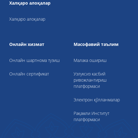
Халқаро алоқалар
Халқаро алоқалар
Онлайн хизмат
Масофавий таълим
Онлайн шартнома тузиш
Малака ошириш
Онлайн сертификат
Узлуксиз касбий
ривожлантириш
платформаси
Электрон қўлланмалар
Рақамли Институт
платформаси