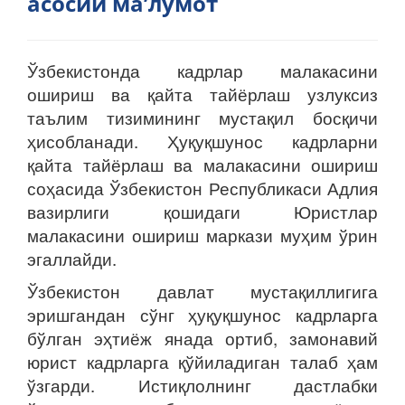
асосий маʼлумот
Ўзбекистонда кадрлар малакасини
ошириш ва қайта тайёрлаш узлуксиз
таълим тизимининг мустақил босқичи
ҳисобланади. Ҳуқуқшунос кадрларни
қайта тайёрлаш ва малакасини ошириш
соҳасида Ўзбекистон Республикаси Адлия
вазирлиги қошидаги Юристлар
малакасини ошириш маркази муҳим ўрин
эгаллайди.
Ўзбекистон давлат мустақиллигига
эришгандан сўнг ҳуқуқшунос кадрларга
бўлган эҳтиёж янада ортиб, замонавий
юрист кадрларга қўйиладиган талаб ҳам
ўзгарди. Истиқлолнинг дастлабки