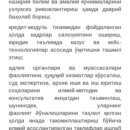
назарий билим ва амалий кўникмаларини
узлуксиз ривожлантириш ҳамда даврий
баҳолаб бориш;
кредит-модуль тизимидан фойдаланган
ҳолда кадрлар салоҳиятини ошириш,
юридик таълимда казус ва кейс-
технологиялар асосида ўқитишни ташкил
этиш;
адлия органлари ва муассасалари
фаолиятини, ҳуқуқий хизматлар кўрсатиш,
суд экспертиза, архив иши ва иш юритиш
соҳаларини илмий-методик ва
консультатив жиҳатдан таъминлаш,
шунингдек, уларнинг
фаолият йўналишларини таҳлил қилган
ҳолда янада такомиллаштириш бўйича
илмий асослантирилган таклифлар ишлаб