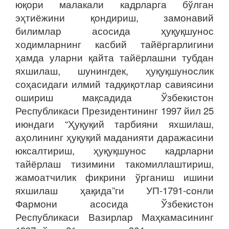
юқори малакали кадрларга бўлган
эҳтиёжини қондириш, замонавий
билимлар асосида ҳуқуқшунос
ходимларнинг касбий тайёргарлигини
ҳамда уларни қайта тайёрлашни тубдан
яхшилаш, шунингдек, ҳуқуқшунослик
соҳасидаги илмий тадқиқотлар савиясини
ошириш мақсадида Ўзбекистон
Республикаси Президентининг 1997 йил 25
июндаги “Ҳуқуқий тарбияни яхшилаш,
аҳолининг ҳуқуқий маданияти даражасини
юксалтириш, ҳуқуқшунос кадрларни
тайёрлаш тизимини такомиллаштириш,
жамоатчилик фикрини ўрганиш ишини
яхшилаш ҳақида”ги УП-1791-сонли
Фармони асосида Ўзбекистон
Республикаси Вазирлар Маҳкамасининг