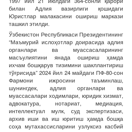
1997 йил 21 июлдаги 364-сонли қарори
билан Адлия вазирлиги қошидаги
Юристлар малакасини ошириш маркази
ташкил этилди.
Ўзбекистон Республикаси Президентининг
“Маъмурий ислоҳотлар доирасида адлия
органлари ва муассасаларининг
масъулиятини янада ошириш ҳамда
ихчам бошқарув тизимини шакллантириш
тўғрисида” 2024 йил 24 майдаги ПФ-80-сон
Фармони ижросини таъминлаш,
шунингдек, адлия органлари ва
муассасалари ходимлари, юридик хизмат,
адвокатура, нотариат, медиация,
интеллектуал мулк, суд экспертизаси,
архив иши ва иш юритиш ҳамда бошқа
соҳа мутахассисларини узлуксиз касбий