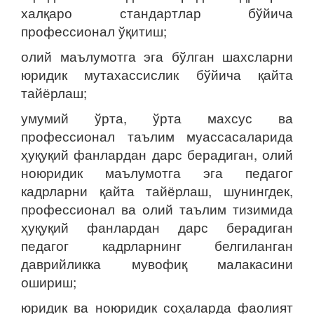
халқаро стандартлар бўйича
профессионал ўқитиш;
олий маълумотга эга бўлган шахсларни
юридик мутахассислик бўйича қайта
тайёрлаш;
умумий ўрта, ўрта махсус ва
профессионал таълим муассасаларида
ҳуқуқий фанлардан дарс берадиган, олий
ноюридик маълумотга эга педагог
кадрларни қайта тайёрлаш, шунингдек,
профессионал ва олий таълим тизимида
ҳуқуқий фанлардан дарс берадиган
педагог кадрларнинг белгиланган
даврийликка мувофиқ малакасини
ошириш;
юридик ва ноюридик соҳаларда фаолият