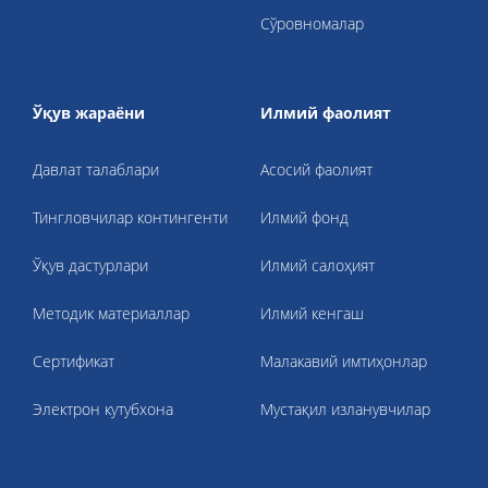
Сўровномалар
Ўқув жараёни
Илмий фаолият
Давлат талаблари
Асосий фаолият
Тингловчилар контингенти
Илмий фонд
Ўқув дастурлари
Илмий салоҳият
Методик материаллар
Илмий кенгаш
Cертификат
Малакавий имтиҳонлар
Электрон кутубхона
Мустақил изланувчилар