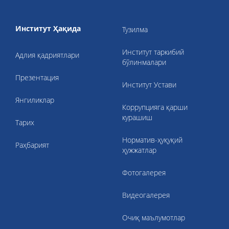
Институт Ҳақида
Тузилма
Институт таркибий
Адлия қадриятлари
бўлинмалари
Презентация
Институт Устави
Янгиликлар
Коррупцияга қарши
курашиш
Тарих
Норматив-ҳуқуқий
Раҳбарият
ҳужжатлар
Фотогалерея
Видеогалерея
Очиқ маълумотлар