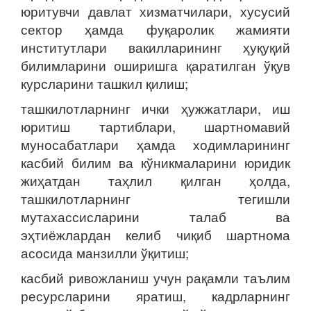
юритувчи давлат хизматчилари, хусусий
сектор ҳамда фуқаролик жамияти
институтлари вакилларининг ҳуқуқий
билимларини оширишга қаратилган ўқув
курсларини ташкил қилиш;
ташкилотларнинг ички ҳужжатлари, иш
юритиш тартиблари, шартномавий
муносабатлари ҳамда ходимларининг
касбий билим ва кўникмаларини юридик
жиҳатдан таҳлил қилган ҳолда,
ташкилотларнинг тегишли
мутахассисларини талаб ва
эҳтиёжлардан келиб чиқиб шартнома
асосида манзилли ўқитиш;
касбий ривожланиш учун рақамли таълим
ресурсларини яратиш, кадрларнинг