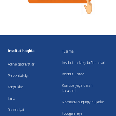
Institut haqida
Tuzilma
Institut tarkibiy bo'linmalari
Adliya qadriyatlari
Institut Ustavi
Prezentatsiya
Korrupsiyaga qarshi
Yangiliklar
kurashish
Tarix
Normativ-huquqiy hujjatlar
Rahbariyat
Fotogalereya