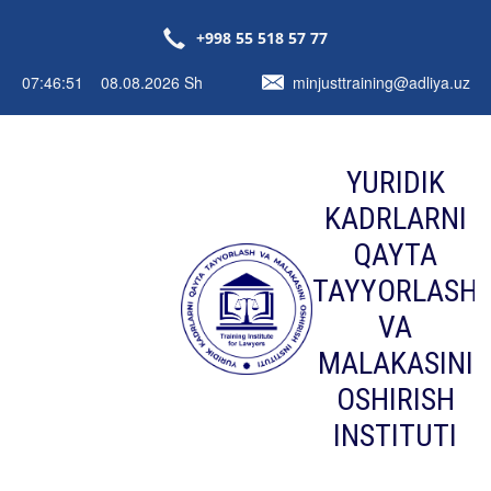
+998 55 518 57 77
07:46:52 08.08.2026 Sh
minjusttraining@adliya.uz
YURIDIK
KADRLARNI
QAYTA
TAYYORLASH
VA
MALAKASINI
OSHIRISH
INSTITUTI