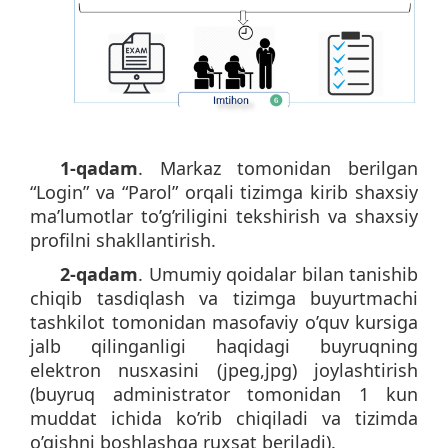
1-qadam
. Markaz tomonidan berilgan
“Login” va “Parol” orqali tizimga kirib shaxsiy
ma’lumotlar to’g’riligini tekshirish va shaxsiy
profilni shakllantirish.
2-qadam
. Umumiy qoidalar bilan tanishib
chiqib tasdiqlash va tizimga buyurtmachi
tashkilot tomonidan masofaviy o’quv kursiga
jalb qilinganligi haqidagi buyruqning
elektron nusxasini (jpeg,jpg) joylashtirish
(buyruq administrator tomonidan 1 kun
muddat ichida ko’rib chiqiladi va tizimda
o’qishni boshlashga ruxsat beriladi).