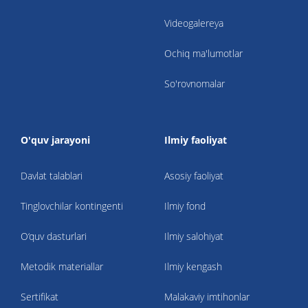
Videogalereya
Ochiq ma'lumotlar
So'rovnomalar
O'quv jarayoni
Ilmiy faoliyat
Davlat talablari
Asosiy faoliyat
Tinglovchilar kontingenti
Ilmiy fond
O‘quv dasturlari
Ilmiy salohiyat
Metodik materiallar
Ilmiy kengash
Sertifikat
Malakaviy imtihonlar