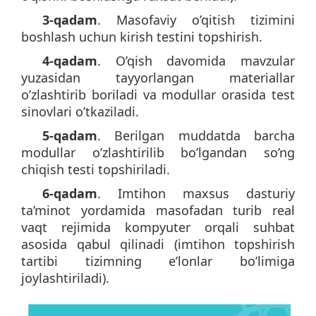
3-qadam
. Masofaviy o’qitish tizimini
boshlash uchun kirish testini topshirish.
4-qadam
. O’qish davomida mavzular
yuzasidan tayyorlangan materiallar
o’zlashtirib boriladi va modullar orasida test
sinovlari o’tkaziladi.
5-qadam
. Berilgan muddatda barcha
modullar o’zlashtirilib bo’lgandan so’ng
chiqish testi topshiriladi.
6-qadam
. Imtihon maxsus dasturiy
ta’minot yordamida masofadan turib real
vaqt rejimida kompyuter orqali suhbat
asosida qabul qilinadi (imtihon topshirish
tartibi tizimning e’lonlar bo’limiga
joylashtiriladi).