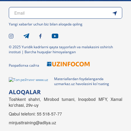
Yangi xabarlar uchun biz bilan aloqada qoling
© 2025 Yuridik kadrlarni qayta tayyorlash va malakasini oshirish
instituti | Barcha huquqlar himoyalangan
Разработка сайта
Materiallardan foydalanganda
uzmarkaz.uz havolasini ko'rsating
ALOQALAR
Toshkent shahri, Mirobod tumani, Inoqobod MFY, Xamal
ko'chasi, 29v-uy
Qabul telefoni: 55 518-57-77
minjusttraining@adliya.uz