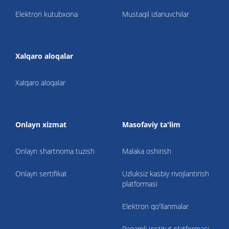
Elektron kutubxona
Mustaqil izlanuvchilar
Xalqaro aloqalar
Xalqaro aloqalar
Onlayn xizmat
Masofaviy ta'lim
Onlayn shartnoma tuzish
Malaka oshirish
Onlayn sertifikat
Uzluksiz kasbiy rivojlantirish
platformasi
Elektron qo'llanmalar
Raqamli Institut platformasi