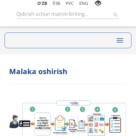
O'ZB
ЎЗБ
РУС
ENG
Toggle
navigati
Malaka oshirish