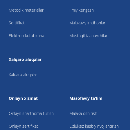
Metodik materiallar
Ilmiy kengash
Sertifikat
Malakaviy imtihonlar
Elektron kutubxona
Mustaqil izlanuvchilar
Xalqaro aloqalar
Xalqaro aloqalar
Onlayn xizmat
Masofaviy ta'lim
Onlayn shartnoma tuzish
Malaka oshirish
Onlayn sertifikat
Uzluksiz kasbiy rivojlantirish