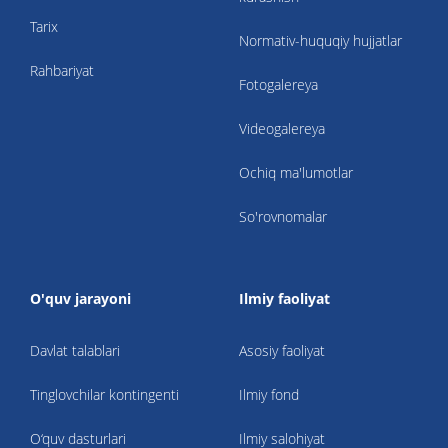
Tarix
Normativ-huquqiy hujjatlar
Rahbariyat
Fotogalereya
Videogalereya
Ochiq ma'lumotlar
So'rovnomalar
O'quv jarayoni
Ilmiy faoliyat
Davlat talablari
Asosiy faoliyat
Tinglovchilar kontingenti
Ilmiy fond
O‘quv dasturlari
Ilmiy salohiyat