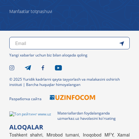
Manfaatlar to‘qnashuvi
Yangi xabarlar uchun biz bilan aloqada qoling
© 2025 Yuridik kadrlarni qayta tayyorlash va malakasini oshirish
instituti | Barcha huquqlar himoyalangan
Разработка сайта
Materiallardan foydalanganda
uzmarkaz.uz havolasini ko'rsating
ALOQALAR
Toshkent shahri, Mirobod tumani, Inoqobod MFY, Xamal