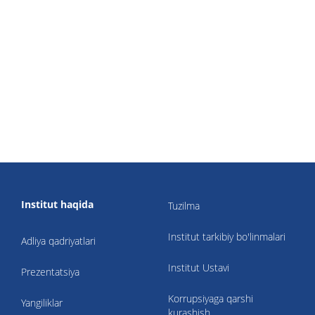
Institut haqida
Tuzilma
Institut tarkibiy bo'linmalari
Adliya qadriyatlari
Institut Ustavi
Prezentatsiya
Korrupsiyaga qarshi
Yangiliklar
kurashish