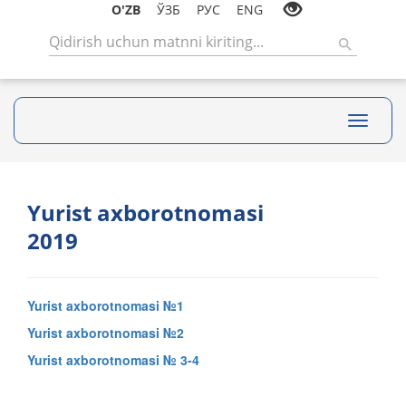
O'ZB
ЎЗБ
РУС
ENG
Toggle
navigati
Yurist axborotnomasi
2019
Yurist axborotnomasi №1
Yurist axborotnomasi №2
Yurist axborotnomasi № 3-4