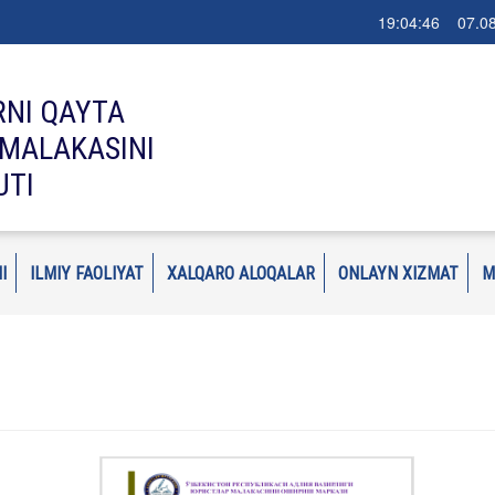
19:04:46 07.08
RNI QAYTA
MALAKASINI
UTI
I
ILMIY FAOLIYAT
XALQARO ALOQALAR
ONLAYN XIZMAT
M