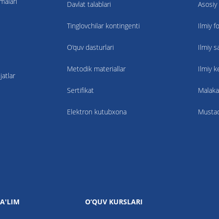
nmalari
Davlat talablari
Asosiy 
Tinglovchilar kontingenti
Ilmiy f
O‘quv dasturlari
Ilmiy s
Metodik materiallar
Ilmiy 
atlar
Sertifikat
Malaka
Elektron kutubxona
Mustaqi
A'LIM
O‘QUV KURSLARI