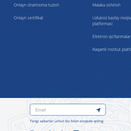
Onlayn shartnoma tuzish
Malaka oshirish
Onlayn sertifikat
Uzluksiz kasbiy rivojla
platformasi
Elektron qo'llanmalar
Raqamli Institut plat
Yangi xabarlar uchun biz bilan aloqada qoling