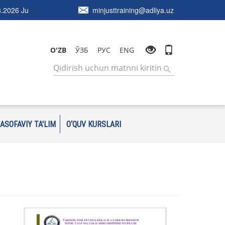
.2026 Ju
minjusttraining@adliya.uz
O'ZB
ЎЗБ
РУС
ENG
ASOFAVIY TA'LIM
O‘QUV KURSLARI