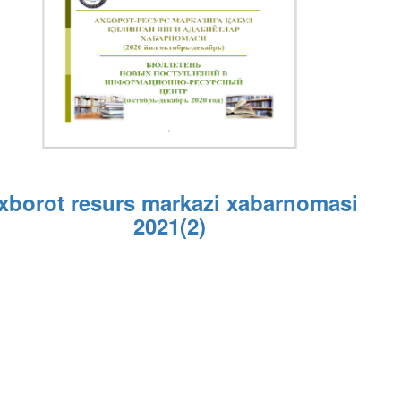
xborot
resurs
markazi
xabarnomasi
2021(2)