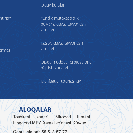
O‘quv kurslar
ntirish
Yuridik mutaxassislik
bo‘yicha qayta tayyorlash
kurslari
Kasbiy qayta tayyorlash
kurslari
formasi
Qisqa muddatli professional
o‘qitish kurslari
Manfaatlar to‘qnashuvi
ALOQALAR
Toshkent shahri, Mirobod tumani,
Inoqobod MFY, Xamal ko'chasi, 29v-uy
Qabul telefoni: 55 518-57-77