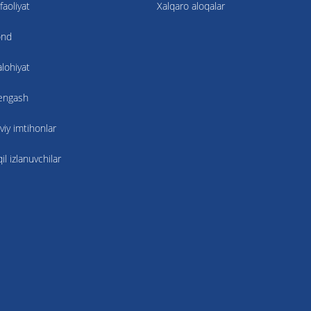
faoliyat
Xalqaro aloqalar
ond
alohiyat
kengash
viy imtihonlar
l izlanuvchilar