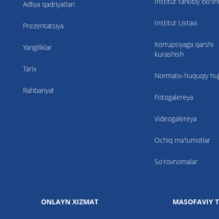
Institut tarkibiy bo'li
Adliya qadriyatlari
Institut Ustavi
Prezentatsiya
Korrupsiyaga qarshi
Yangiliklar
kurashish
Tarix
Normativ-huquqiy hujj
Rahbariyat
Fotogalereya
Videogalereya
Ochiq ma'lumotlar
So'rovnomalar
ONLAYN XIZMAT
MASOFAVIY T