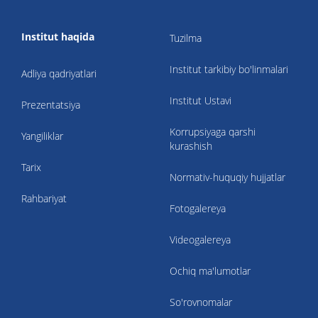
Institut haqida
Tuzilma
Institut tarkibiy bo'linmalari
Adliya qadriyatlari
Institut Ustavi
Prezentatsiya
Korrupsiyaga qarshi
Yangiliklar
kurashish
Tarix
Normativ-huquqiy hujjatlar
Rahbariyat
Fotogalereya
Videogalereya
Ochiq ma'lumotlar
So'rovnomalar