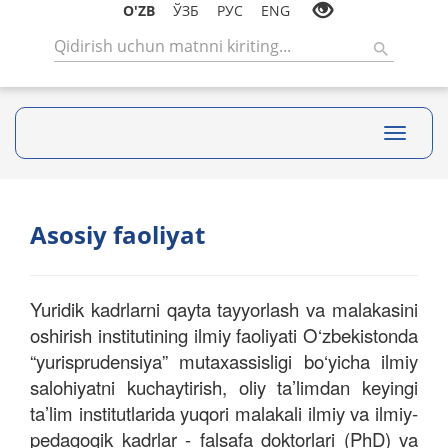
O'ZB
ЎЗБ
РУС
ENG
Toggle
navigati
Asosiy faoliyat
Yuridik kadrlarni qayta tayyorlash va malakasini
oshirish institutining ilmiy faoliyati O‘zbekistonda
“yurisprudensiya” mutaxassisligi bo‘yicha ilmiy
salohiyatni kuchaytirish, oliy ta’limdan keyingi
ta’lim institutlarida yuqori malakali ilmiy va ilmiy-
pedagogik kadrlar - falsafa doktorlari (PhD) va