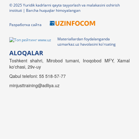
© 2025 Yuridik kadrlarni qayta tayyorlash va malakasini oshirish
instituti | Barcha huquqlar himoyalangan
Разработка сайта
Materiallardan foydalanganda
uzmarkaz.uz havolasini ko'rsating
ALOQALAR
Toshkent shahri, Mirobod tumani, Inoqobod MFY, Xamal
ko'chasi, 29v-uy
Qabul telefoni: 55 518-57-77
minjusttraining@adliya.uz