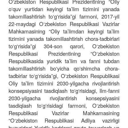
O‘zbekiston Respublikasi Prezidentining “Oliy
o‘quv yurtidan keyingi ta’lim tizimini yanada
takomillashtirish to‘g‘risida”gi farmoni, 2017-yil
22-maydagi O‘zbekiston Respublikasi Vazirlar
Mahkamasining “Oliy ta’limdan keyingi ta’lim
tizimini yanada takomillashtirish chora-tadbirlari
to‘g‘risida”gi 304-son qarori, O‘zbekiston
Respublikasi Prezidentining “O‘zbekiston
Respublikasida yuridik ta’lim va fanni tubdan
takomillashtirish bo‘yicha qo‘shimcha chora-
tadbirlar to‘g‘risida”gi, O‘zbekiston Respublikasi
Oliy ta’lim tizimini 2030-yilgacha rivojlantirish
konsepsiyasini tasdiqlash to‘g‘risidagi, Ilm-fanni
2030-yilgacha rivojlantirish konsepsiyasini
tasdiqlash to‘g‘risidagi farmoni, O‘zbekiston
Respublikasi Vazirlar Mahkamasining
“O‘zbekiston Respublikasi Adliya vazirligi
huzuridagi Yuridik kadrlarni qayta tayyorlash va