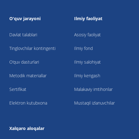
O'quv jarayoni
Ilmiy faoliyat
Davlat talablari
Asosiy faoliyat
Tinglovchilar kontingenti
Ilmiy fond
O‘quv dasturlari
Ilmiy salohiyat
Metodik materiallar
Ilmiy kengash
Sertifikat
Malakaviy imtihonlar
Elektron kutubxona
Mustaqil izlanuvchilar
Xalqaro aloqalar