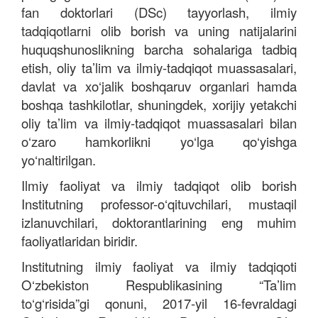
fan doktorlari (DSc) tayyorlash, ilmiy
tadqiqotlarni olib borish va uning natijalarini
huquqshunoslikning barcha sohalariga tadbiq
etish, oliy ta’lim va ilmiy-tadqiqot muassasalari,
davlat va xo‘jalik boshqaruv organlari hamda
boshqa tashkilotlar, shuningdek, xorijiy yetakchi
oliy ta’lim va ilmiy-tadqiqot muassasalari bilan
o‘zaro hamkorlikni yo‘lga qo‘yishga
yo‘naltirilgan.
Ilmiy faoliyat va ilmiy tadqiqot olib borish
Institutning professor-o‘qituvchilari, mustaqil
izlanuvchilari, doktorantlarining eng muhim
faoliyatlaridan biridir.
Institutning ilmiy faoliyat va ilmiy tadqiqoti
O‘zbekiston Respublikasining “Ta’lim
to‘g‘risida”gi qonuni, 2017-yil 16-fevraldagi