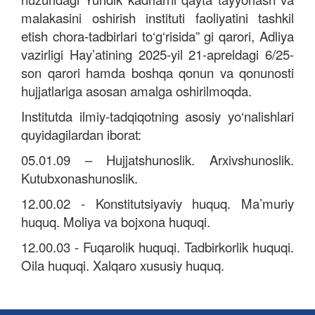
malakasini oshirish instituti faoliyatini tashkil
etish chora-tadbirlari to‘g‘risida” gi qarori,
Adliya
vazirligi Hay’atining 2025-yil 21-apreldagi 6/25-
son qarori
hamda boshqa qonun va qonunosti
hujjatlariga asosan amalga oshirilmoqda.
Institutda ilmiy-tadqiqotning asosiy yo‘nalishlari
quyidagilardan iborat:
05.01.09 – Hujjatshunoslik. Arxivshunoslik.
Kutubxonashunoslik.
12.00.02 - Konstitutsiyaviy huquq. Ma’muriy
huquq. Moliya va bojxona huquqi.
12.00.03 - Fuqarolik huquqi. Tadbirkorlik huquqi.
Oila huquqi. Xalqaro xususiy huquq.