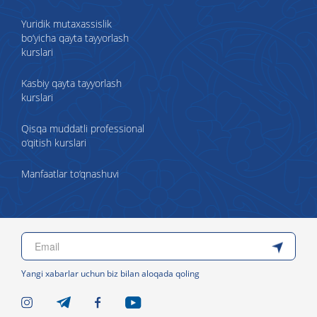
Yuridik mutaxassislik
bo‘yicha qayta tayyorlash
kurslari
Kasbiy qayta tayyorlash
kurslari
Qisqa muddatli professional
o‘qitish kurslari
Manfaatlar to‘qnashuvi
Yangi xabarlar uchun biz bilan aloqada qoling