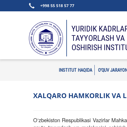
+998 55 518 57 77
YURIDIK KADRLA
TAYYORLASH VA 
OSHIRISH INSTIT
INSTITUT HAQIDA
O'QUV JARAYON
XALQARO HAMKORLIK VA L
O‘zbekiston Respublikasi Vazirlar Mahkam