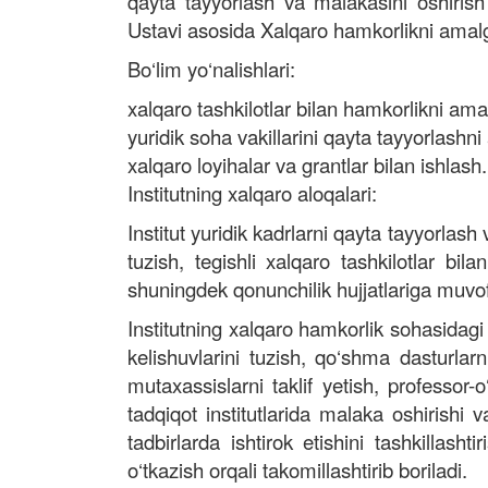
qayta tayyorlash va malakasini oshirish i
Ustavi asosida Xalqaro hamkorlikni amalg
Bo‘lim yo‘nalishlari:
xalqaro tashkilotlar bilan hamkorlikni ama
yuridik soha vakillarini qayta tayyorlashn
xalqaro loyihalar va grantlar bilan ishlash.
Institutning xalqaro aloqalari:
Institut yuridik kadrlarni qayta tayyorlas
tuzish, tegishli xalqaro tashkilotlar bi
shuningdek qonunchilik hujjatlariga muvof
Institutning xalqaro hamkorlik sohasidagi 
kelishuvlarini tuzish, qo‘shma dasturlarn
mutaxassislarni taklif yetish, professor-o
tadqiqot institutlarida malaka oshirishi 
tadbirlarda ishtirok etishini tashkillas
o‘tkazish orqali takomillashtirib boriladi.