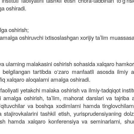
nstituti faoliyatini tashkil etish chora-tadbirlari to‘g
a oshiradi.
lga oshirish;
i amalga oshiruvchi ixtisoslashgan xorijiy ta’lim muassasal
h va ularning malakasini oshirish sohasida xalqaro hamkorl
lan belgilangan tartibda o‘zaro manfaatli asosda ilmiy a
iq xalqaro aloqalarni amalga oshiradi.
faoliyati yetakchi malaka oshirish va ilmiy-tadqiqot inst
i amalga oshirish, ta’lim, mahorat darslari va tajriba a
‘qituvchilar va boshqa xodimlarni hamda tinglovchilarni y
va stajirovkalarini tashkil etish, yurisprudensiyaning do
htirish hamda xalqaro konferensiya va seminarlarni, sh