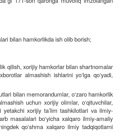
‘risida”gi 171-son qaroriga muvofiq imzolangan
ari bilan hamkorlikda ish olib borish;
ik qilish, xorijiy hamkorlar bilan shartnomalar
xborotlar almashish ishlarini yo‘lga qo‘yadi,
itutlari bilan memorandumlar, o‘zaro hamkorlik
lmashish uchun xorijiy olimlar, o‘qituvchilar,
etakchi xorijiy ta’lim tashkilotlari va ilmiy-
lzarb masalalari bo‘yicha xalqaro ilmiy-amaliy
uningdek qo‘shma xalqaro ilmiy tadqiqotlarni