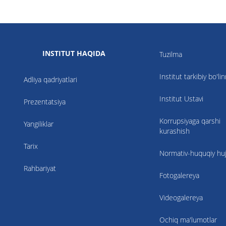
INSTITUT HAQIDA
Tuzilma
Institut tarkibiy bo'li
Adliya qadriyatlari
Institut Ustavi
Prezentatsiya
Korrupsiyaga qarshi
Yangiliklar
kurashish
Tarix
Normativ-huquqiy hujj
Rahbariyat
Fotogalereya
Videogalereya
Ochiq ma'lumotlar