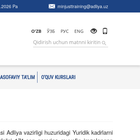
.2026 Pa
minjusttraining@adliya.uz
O'ZB
ЎЗБ
РУС
ENG
ASOFAVIY TA'LIM
O‘QUV KURSLARI
Adliya vazirligi huzuridagi Yuridik kadrlarni