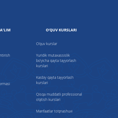
A'LIM
O‘QUV KURSLARI
O‘quv kurslar
ntirish
Yuridik mutaxassislik
bo‘yicha qayta tayyorlash
kurslari
Kasbiy qayta tayyorlash
kurslari
formasi
Qisqa muddatli professional
o‘qitish kurslari
Manfaatlar to‘qnashuvi