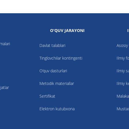
O'QUV JARAYONI
nmalari
Davlat talablari
Asosiy 
Tinglovchilar kontingenti
Ilmiy f
O‘quv dasturlari
Ilmiy s
Metodik materiallar
Ilmiy 
atlar
Sertifikat
Malaka
Elektron kutubxona
Mustaqi