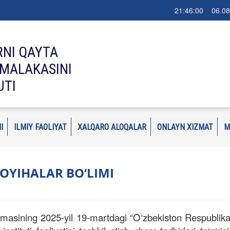
21:46:00 06.08
RNI QAYTA
MALAKASINI
UTI
I
ILMIY FAOLIYAT
XALQARO ALOQALAR
ONLAYN XIZMAT
M
OYIHALAR BO‘LIMI
asining 2025-yil 19-martdagi “O‘zbekiston Respublikasi 