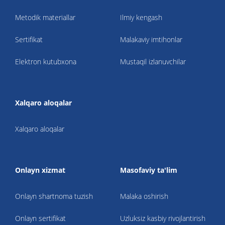
Metodik materiallar
Ilmiy kengash
Sertifikat
Malakaviy imtihonlar
Elektron kutubxona
Mustaqil izlanuvchilar
Xalqaro aloqalar
Xalqaro aloqalar
Onlayn xizmat
Masofaviy ta'lim
Onlayn shartnoma tuzish
Malaka oshirish
Onlayn sertifikat
Uzluksiz kasbiy rivojlantirish