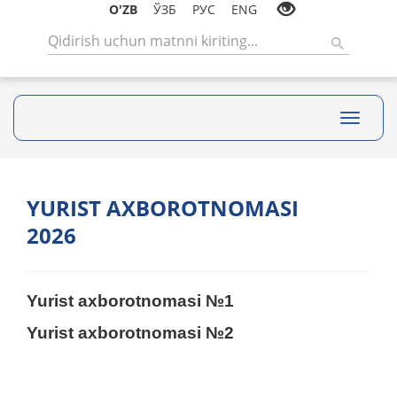
O'ZB
ЎЗБ
РУС
ENG
Toggle
navigati
YURIST AXBOROTNOMASI
2026
Yurist axborotnomasi №1
Yurist axborotnomasi №2