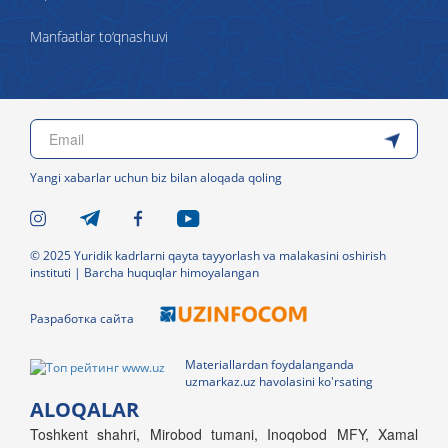
Manfaatlar to‘qnashuvi
Yangi xabarlar uchun biz bilan aloqada qoling
© 2025 Yuridik kadrlarni qayta tayyorlash va malakasini oshirish
instituti | Barcha huquqlar himoyalangan
Разработка сайта
Materiallardan foydalanganda
uzmarkaz.uz havolasini ko'rsating
ALOQALAR
Toshkent shahri, Mirobod tumani, Inoqobod MFY, Xamal