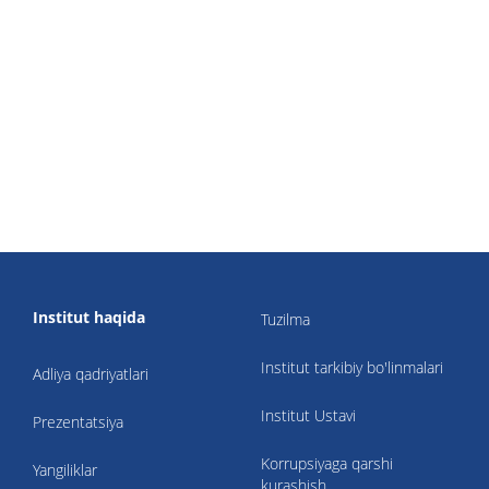
Institut haqida
Tuzilma
Institut tarkibiy bo'linmalari
Adliya qadriyatlari
Institut Ustavi
Prezentatsiya
Korrupsiyaga qarshi
Yangiliklar
kurashish