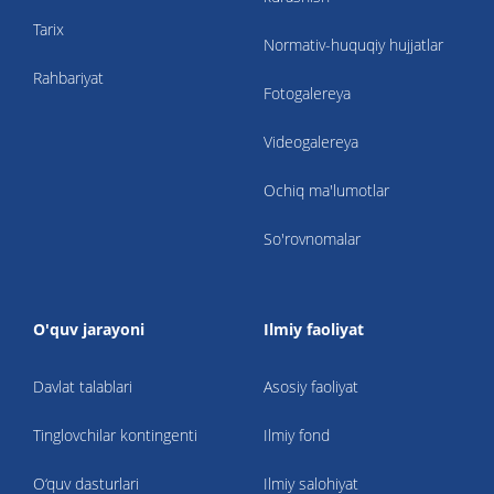
Tarix
Normativ-huquqiy hujjatlar
Rahbariyat
Fotogalereya
Videogalereya
Ochiq ma'lumotlar
So'rovnomalar
O'quv jarayoni
Ilmiy faoliyat
Davlat talablari
Asosiy faoliyat
Tinglovchilar kontingenti
Ilmiy fond
O‘quv dasturlari
Ilmiy salohiyat