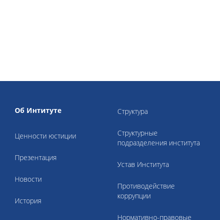
Об Интитуте
Структура
Структурные
Ценности юстиции
подразделения института
Презентация
Устав Института
Новости
Противодействие
коррупции
История
Нормативно-правовые