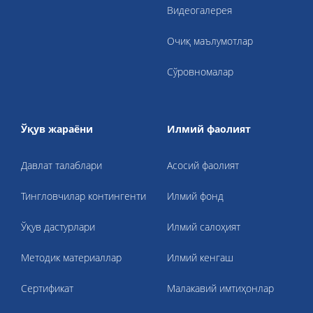
Видеогалерея
Очиқ маълумотлар
Сўровномалар
Ўқув жараёни
Илмий фаолият
Давлат талаблари
Асосий фаолият
Тингловчилар контингенти
Илмий фонд
Ўқув дастурлари
Илмий салоҳият
Методик материаллар
Илмий кенгаш
Cертификат
Малакавий имтиҳонлар