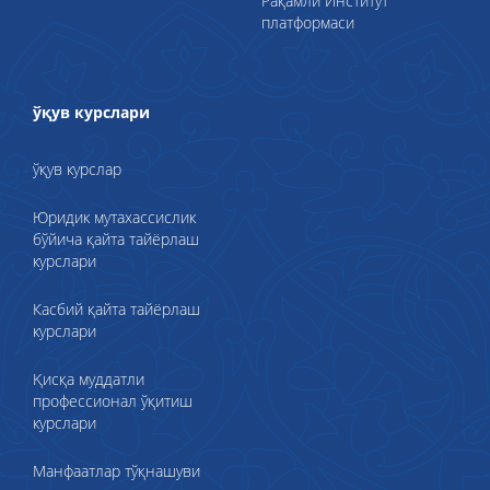
Рақамли Институт
платформаси
ўқув курслари
ўқув курслар
Юридик мутахассислик
бўйича қайта тайёрлаш
курслари
Касбий қайта тайёрлаш
курслари
Қисқа муддатли
профессионал ўқитиш
курслари
Манфаатлар тўқнашуви