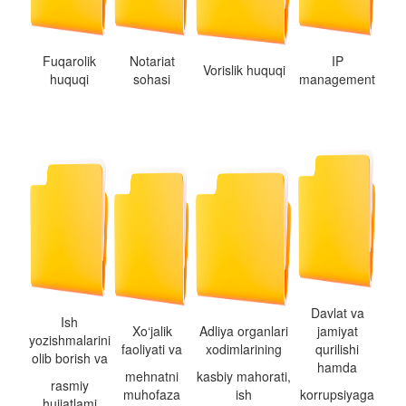
Fuqarolik
Notariat
IP
Vorislik huquqi
huquqi
sohasi
management
Davlat va
Ish
Xo‘jalik
Adliya organlari
jamiyat
yozishmalarini
faoliyati va
xodimlarining
qurilishi
olib borish va
hamda
mehnatni
kasbiy mahorati,
rasmiy
muhofaza
ish
korrupsiyaga
hujjatlami