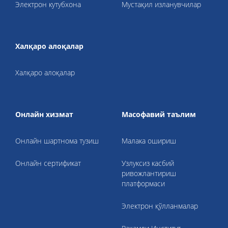
Электрон кутубхона
Мустақил изланувчилар
Халқаро алоқалар
Халқаро алоқалар
Онлайн хизмат
Масофавий таълим
Онлайн шартнома тузиш
Малака ошириш
Онлайн сертификат
Узлуксиз касбий
ривожлантириш
платформаси
Электрон қўлланмалар