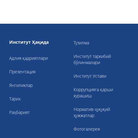
Институт Ҳақида
Тузилма
Институт таркибий
Адлия қадриятлари
бўлинмалари
Презентация
Институт Устави
Янгиликлар
Коррупцияга қарши
курашиш
Тарих
Норматив-ҳуқуқий
Раҳбарият
ҳужжатлар
Фотогалерея