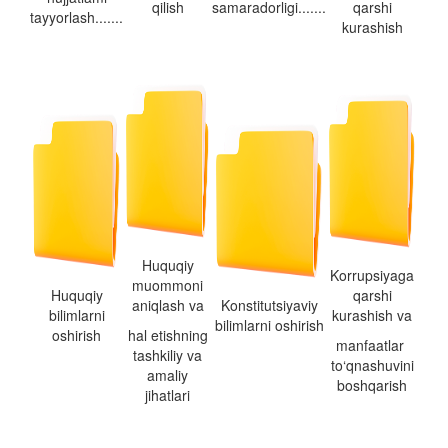
qilish
samaradorligi.......
qarshi
tayyorlash.......
k
urashish
Huquqiy
Korrupsiyaga
muommoni
Huquqiy
qarshi
aniqlash va
Konstitutsiyaviy
bilimlarni
kurashish va
bilimlarni oshirish
oshirish
hal etishning
manfaatlar
tashkiliy va
to‘qnashuvini
amaliy
boshqarish
jihatlari