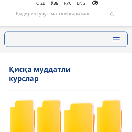
O'ZB
ЎЗБ
РУС
ENG
Toggle
navigati
Қисқа муддатли
курслар