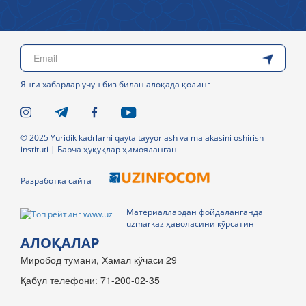
Янги хабарлар учун биз билан алоқада қолинг
© 2025 Yuridik kadrlarni qayta tayyorlash va malakasini oshirish
instituti | Барча ҳуқуқлар ҳимояланган
Разработка сайта
Материаллардан фойдаланганда
uzmarkaz ҳаволасини кўрсатинг
АЛОҚАЛАР
Миробод тумани, Хамал кўчаси 29
Қабул телефони: 71-200-02-35