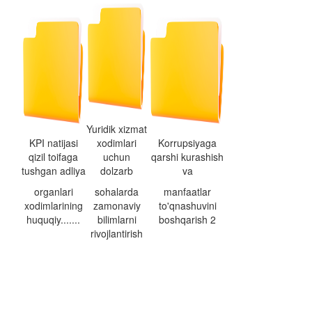
Yuridik xizmat
KPI natijasi
xodimlari
Korrupsiyaga
qizil toifaga
uchun
qarshi kurashish
tushgan adliya
dolzarb
va
organlari
sohalarda
manfaatlar
xodimlarining
zamonaviy
to'qnashuvini
huquqiy.......
bilimlarni
boshqarish 2
rivojlantirish