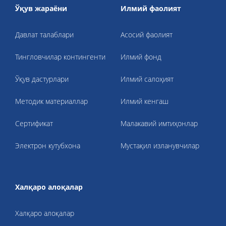
Ўқув жараёни
Илмий фаолият
Давлат талаблари
Асосий фаолият
Тингловчилар контингенти
Илмий фонд
Ўқув дастурлари
Илмий салоҳият
Методик материаллар
Илмий кенгаш
Cертификат
Малакавий имтиҳонлар
Электрон кутубхона
Мустақил изланувчилар
Халқаро алоқалар
Халқаро алоқалар