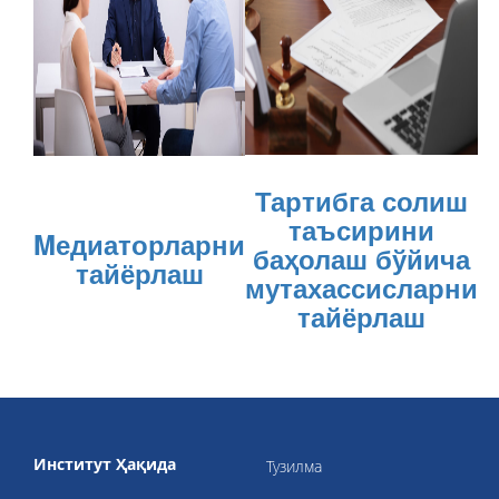
Тартибга солиш
таъсирини
Mедиаторларни
баҳолаш бўйича
тайёрлаш
мутахассисларни
тайёрлаш
Институт Ҳақида
Тузилма