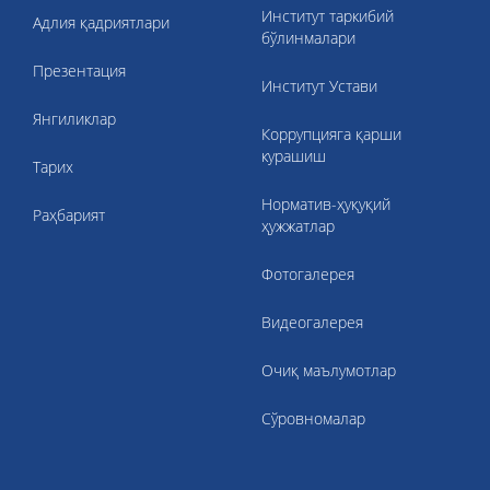
Институт таркибий
Адлия қадриятлари
бўлинмалари
Презентация
Институт Устави
Янгиликлар
Коррупцияга қарши
курашиш
Тарих
Норматив-ҳуқуқий
Раҳбарият
ҳужжатлар
Фотогалерея
Видеогалерея
Очиқ маълумотлар
Сўровномалар