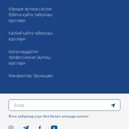
Юридик мутахассислик
бўйича қайта тайёрлаш
курслари
Касбий қайта тайёрлаш
курслари
Қисқа муддатли
профессионал ўқитиш
курслари
Манфаатлар тўқнашуви
Янги хабарлар учун биз билан алоқада қолинг