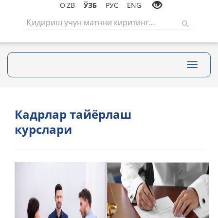
O'ZB
ЎЗБ
РУС
ENG
Toggle
navigati
Кадрлар тайёрлаш
курслари