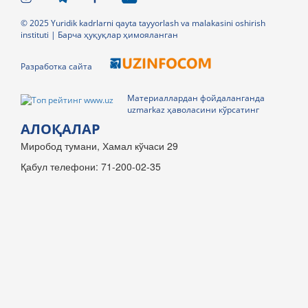
© 2025 Yuridik kadrlarni qayta tayyorlash va malakasini oshirish
instituti | Барча ҳуқуқлар ҳимояланган
Разработка сайта
Материаллардан фойдаланганда
uzmarkaz ҳаволасини кўрсатинг
АЛОҚАЛАР
Миробод тумани, Хамал кўчаси 29
Қабул телефони: 71-200-02-35