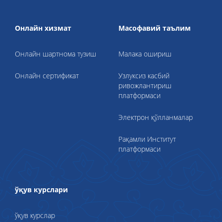
Онлайн хизмат
Масофавий таълим
Онлайн шартнома тузиш
Малака ошириш
Онлайн сертификат
Узлуксиз касбий
ривожлантириш
платформаси
Электрон қўлланмалар
Рақамли Институт
платформаси
ўқув курслари
ўқув курслар