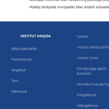
–Kasbiy faoliyatda murojaatlar bilan ishlash sohasidag
INSTITUT HAQIDA
Tuzilma
Institut tarkibiy bo'li
Adliya qadriyatlari
Institut Ustavi
Prezentatsiya
Korrupsiyaga qarshi
Yangiliklar
kurashish
Tarix
Normativ-huquqiy hujj
Rahbariyat
Fotogalereya
Videogalereya