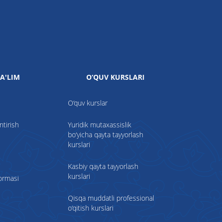
A'LIM
O‘QUV KURSLARI
O‘quv kurslar
ntirish
Yuridik mutaxassislik
bo‘yicha qayta tayyorlash
kurslari
Kasbiy qayta tayyorlash
kurslari
formasi
Qisqa muddatli professional
o‘qitish kurslari