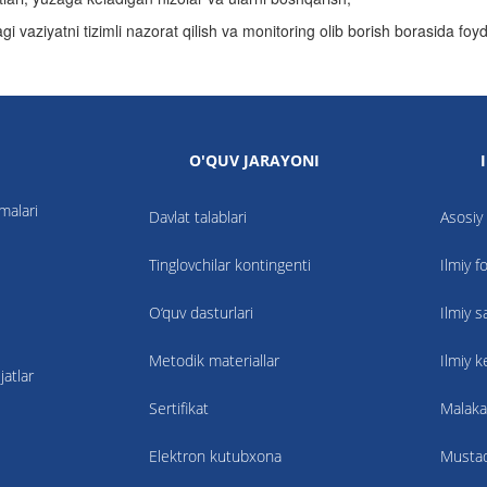
i vaziyatni tizimli nazorat qilish va monitoring olib borish borasida foyd
O'QUV JARAYONI
nmalari
Davlat talablari
Asosiy 
Tinglovchilar kontingenti
Ilmiy f
O‘quv dasturlari
Ilmiy s
Metodik materiallar
Ilmiy 
atlar
Sertifikat
Malaka
Elektron kutubxona
Mustaqi