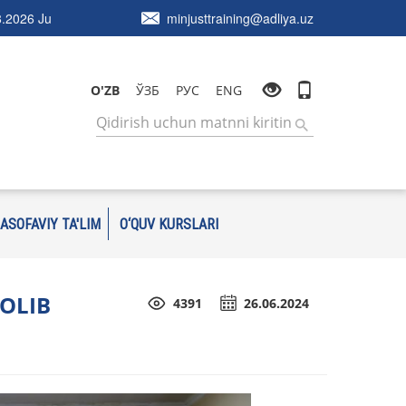
.2026 Ju
minjusttraining@adliya.uz
O'ZB
ЎЗБ
РУС
ENG
ASOFAVIY TA'LIM
O‘QUV KURSLARI
 OLIB
4391
26.06.2024