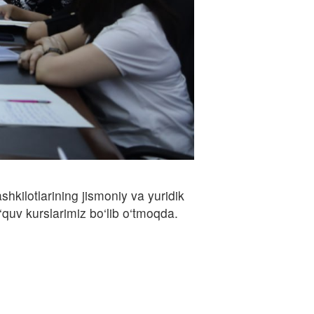
shkilotlarining jismoniy va yuridik
‘quv kurslarimiz bo‘lib o‘tmoqda.