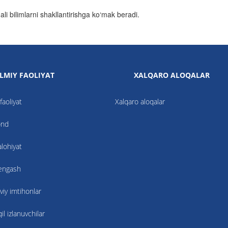
ali bilimlarni shakllantirishga ko‘mak beradi.
ILMIY FAOLIYAT
XALQARO ALOQALAR
faoliyat
Xalqaro aloqalar
ond
alohiyat
kengash
viy imtihonlar
l izlanuvchilar