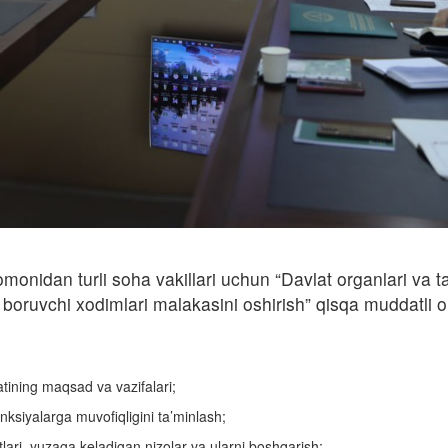
monidan turli soha vakillari uchun “Davlat organlari va ta
b boruvchi xodimlari malakasini oshirish” qisqa muddatli o
atining maqsad va vazifalari;
nksiyalarga muvofiqligini ta’minlash;
tlari, yuzaga keladigan nizolar va ularni boshqarish;