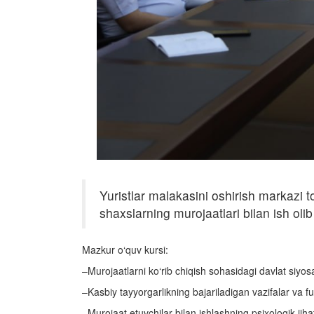
Yuristlar malakasini oshirish markazi to
shaxslarning murojaatlari bilan ish oli
Mazkur o‘quv kursi:
–Murojaatlarni ko‘rib chiqish sohasidagi davlat siyos
–Kasbiy tayyorgarlikning bajariladigan vazifalar va fu
–Murojaat etuvchilar bilan ishlashning psixologik jiha