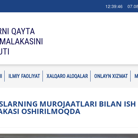
12:39:47 07.08
RNI QAYTA
MALAKASINI
UTI
I
ILMIY FAOLIYAT
XALQARO ALOQALAR
ONLAYN XIZMAT
M
XSLARNING MUROJAATLARI BILAN ISH
AKASI OSHIRILMOQDA