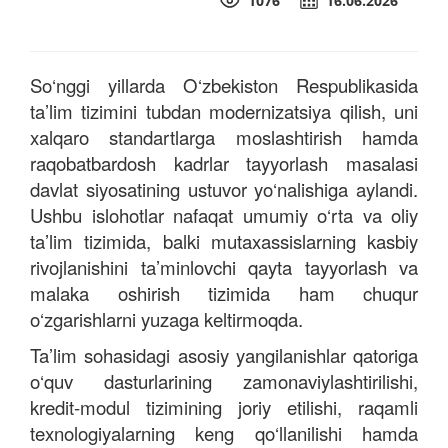
1076
16.06.2026
So‘nggi yillarda O‘zbekiston Respublikasida
ta’lim tizimini tubdan modernizatsiya qilish, uni
xalqaro standartlarga moslashtirish hamda
raqobatbardosh kadrlar tayyorlash masalasi
davlat siyosatining ustuvor yo‘nalishiga aylandi.
Ushbu islohotlar nafaqat umumiy o‘rta va oliy
ta’lim tizimida, balki mutaxassislarning kasbiy
rivojlanishini ta’minlovchi qayta tayyorlash va
malaka oshirish tizimida ham chuqur
o‘zgarishlarni yuzaga keltirmoqda.
Ta’lim sohasidagi asosiy yangilanishlar qatoriga
o‘quv dasturlarining zamonaviylashtirilishi,
kredit-modul tizimining joriy etilishi, raqamli
texnologiyalarning keng qo‘llanilishi hamda