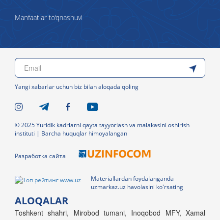
Manfaatlar to‘qnashuvi
Yangi xabarlar uchun biz bilan aloqada qoling
© 2025 Yuridik kadrlarni qayta tayyorlash va malakasini oshirish
instituti | Barcha huquqlar himoyalangan
Разработка сайта
Materiallardan foydalanganda
uzmarkaz.uz havolasini ko'rsating
ALOQALAR
Toshkent shahri, Mirobod tumani, Inoqobod MFY, Xamal