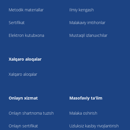
Metodik materiallar
Ilmiy kengash
Sertifikat
Malakaviy imtihonlar
Elektron kutubxona
Mustaqil izlanuvchilar
Xalqaro aloqalar
Xalqaro aloqalar
Onlayn xizmat
Masofaviy ta'lim
Onlayn shartnoma tuzish
Malaka oshirish
Onlayn sertifikat
Uzluksiz kasbiy rivojlantirish