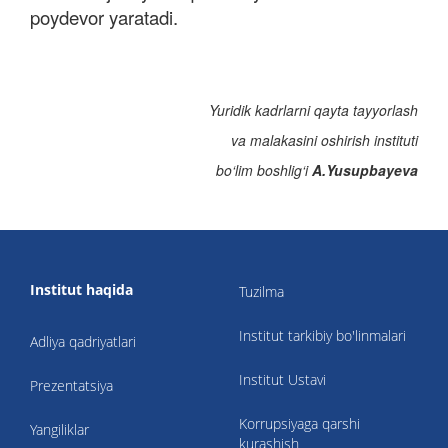
poydevor yaratadi.
Yuridik kadrlarni qayta tayyorlash
va malakasini oshirish instituti
bo‘lim boshlig‘i
A.Yusupbayeva
Institut haqida
Tuzilma
Institut tarkibiy bo'linmalari
Adliya qadriyatlari
Institut Ustavi
Prezentatsiya
Korrupsiyaga qarshi
Yangiliklar
kurashish