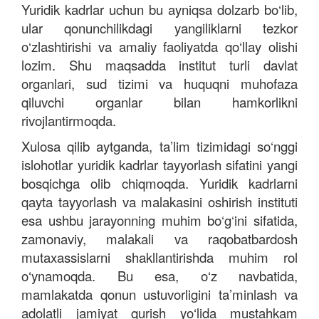
Yuridik kadrlar uchun bu ayniqsa dolzarb bo‘lib,
ular qonunchilikdagi yangiliklarni tezkor
o‘zlashtirishi va amaliy faoliyatda qo‘llay olishi
lozim. Shu maqsadda institut turli davlat
organlari, sud tizimi va huquqni muhofaza
qiluvchi organlar bilan hamkorlikni
rivojlantirmoqda.
Xulosa qilib aytganda, ta’lim tizimidagi so‘nggi
islohotlar yuridik kadrlar tayyorlash sifatini yangi
bosqichga olib chiqmoqda. Yuridik kadrlarni
qayta tayyorlash va malakasini oshirish instituti
esa ushbu jarayonning muhim bo‘g‘ini sifatida,
zamonaviy, malakali va raqobatbardosh
mutaxassislarni shakllantirishda muhim rol
o‘ynamoqda. Bu esa, o‘z navbatida,
mamlakatda qonun ustuvorligini ta’minlash va
adolatli jamiyat qurish yo‘lida mustahkam