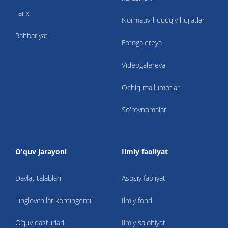
Tarix
Normativ-huquqiy hujjatlar
Rahbariyat
Fotogalereya
Videogalereya
Ochiq ma'lumotlar
So'rovnomalar
O'quv jarayoni
Ilmiy faoliyat
Davlat talablari
Asosiy faoliyat
Tinglovchilar kontingenti
Ilmiy fond
O‘quv dasturlari
Ilmiy salohiyat