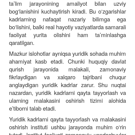
ta’lim jarayonining amaliyot bilan uzviy
bog‘lanishini kuchaytirish kiradi. Bu o‘zgarishlar
kadrlarning nafaqat nazariy bilimga ega
bo‘lishini, balki real hayotiy vaziyatlarda samarali
faoliyat yurita olishini ham ta’minlashga
qaratilgan.
Mazkur islohotlar ayniqsa yuridik sohada muhim
ahamiyat kasb etadi. Chunki huquqiy davlat
qurish jarayonida malakali, zamonaviy
fikrlaydigan va xalqaro tajribani chuqur
anglaydigan yuridik kadrlar zarur. Shu nuqtai
nazardan, yuridik kadrlarni qayta tayyorlash va
ularning malakasini oshirish tizimi alohida
e’tiborni talab etadi.
Yuridik kadrlarni qayta tayyorlash va malakasini
oshirish instituti ushbu jarayonda muhim o‘rin
tutadi. Institut faoliyati zamonaviy yondashuvlar