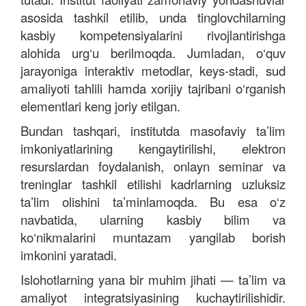
asosida tashkil etilib, unda tinglovchilarning
kasbiy kompetensiyalarini rivojlantirishga
alohida urg‘u berilmoqda. Jumladan, o‘quv
jarayoniga interaktiv metodlar, keys-stadi, sud
amaliyoti tahlili hamda xorijiy tajribani o‘rganish
elementlari keng joriy etilgan.
Bundan tashqari, institutda masofaviy ta’lim
imkoniyatlarining kengaytirilishi, elektron
resurslardan foydalanish, onlayn seminar va
treninglar tashkil etilishi kadrlarning uzluksiz
ta’lim olishini ta’minlamoqda. Bu esa o‘z
navbatida, ularning kasbiy bilim va
ko‘nikmalarini muntazam yangilab borish
imkonini yaratadi.
Islohotlarning yana bir muhim jihati — ta’lim va
amaliyot integratsiyasining kuchaytirilishidir.