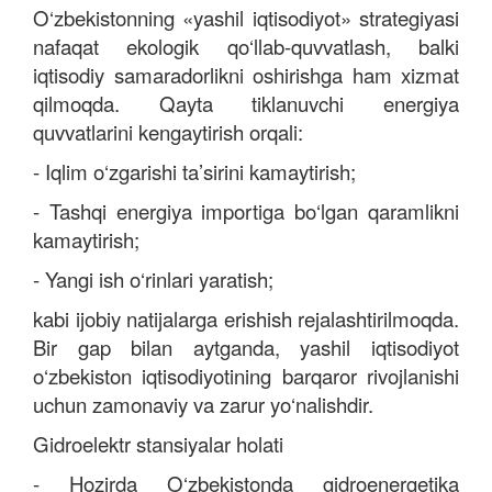
O‘zbekistonning «yashil iqtisodiyot» strategiyasi
nafaqat ekologik qo‘llab-quvvatlash, balki
iqtisodiy samaradorlikni oshirishga ham xizmat
qilmoqda. Qayta tiklanuvchi energiya
quvvatlarini kengaytirish orqali:
- Iqlim o‘zgarishi ta’sirini kamaytirish;
-
Tashqi energiya importiga bo‘lgan qaramlikni
kamaytirish;
-
Yangi ish o‘rinlari yaratish;
kabi ijobiy natijalarga erishish rejalashtirilmoqda.
Bir gap bilan aytganda, yashil iqtisodiyot
o‘zbekiston iqtisodiyotining barqaror rivojlanishi
uchun zamonaviy va zarur yo‘nalishdir.
Gidroelektr stansiyalar holati
- Hozirda O‘zbekistonda gidroenergetika