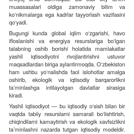
muassasalari oldiga zamonaviy bilim va
ko‘nikmalarga ega kadrlar tayyorlash vazifasini
qo‘yadi.
Bugungi kunda global iqlim o‘zgarishi, havo
ifloslanishi va energiya resurslariga bo‘lgan
talabning oshib borishi holatida mamlakatlar
yashil iqtisodiyotni rivojlantirishni ustuvor
maqsadlardan biriga aylantirmoqda. O‘zbekiston
ham ushbu yo‘nalishda faol islohotlar amalga
oshirib, ekologik va iqtisodiy barqarorlikni
ta’minlashga intilayotgan davlatlar sirasiga
kiradi.
Yashil iqtisodiyot — bu iqtisodiy o‘sish bilan bir
vaqtda tabiiy resurslarni samarali bo‘lishtirish,
chiqindilarni kamaytirish va ekologik xavfsizlikni
ta’minlashni nazarda tutgan iqtisodiy modeldir.