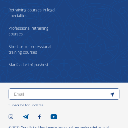
Retraining courses in legal
specialties
Professional retraining
courses
Short-term professional
training courses
Manfaatlar to‘qnashuvi
Subscribe for updates
© 2025 Yuridik kadrlarni qayta tayyorlash va malakasini oshirish