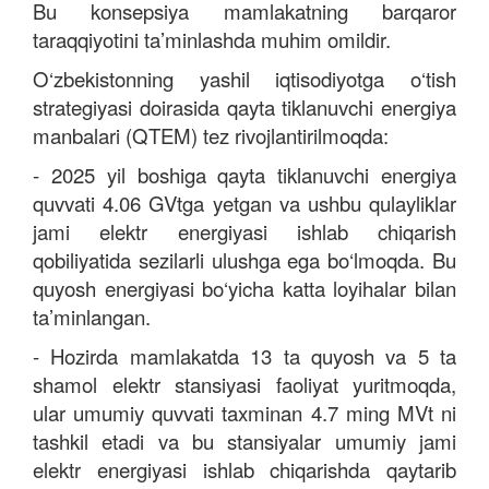
Bu konsepsiya mamlakatning barqaror
taraqqiyotini ta’minlashda muhim omildir.
O‘zbekistonning yashil iqtisodiyotga o‘tish
strategiyasi doirasida qayta tiklanuvchi energiya
manbalari (QTEM) tez rivojlantirilmoqda:
-
2025 yil boshiga qayta tiklanuvchi energiya
quvvati 4.06 GVtga yetgan va ushbu qulayliklar
jami elektr energiyasi ishlab chiqarish
qobiliyatida sezilarli ulushga ega bo‘lmoqda. Bu
quyosh energiyasi bo‘yicha katta loyihalar bilan
ta’minlangan.
-
Hozirda mamlakatda 13 ta quyosh va 5 ta
shamol elektr stansiyasi faoliyat yuritmoqda,
ular umumiy quvvati taxminan 4.7 ming MVt ni
tashkil etadi va bu stansiyalar umumiy jami
elektr energiyasi ishlab chiqarishda qaytarib