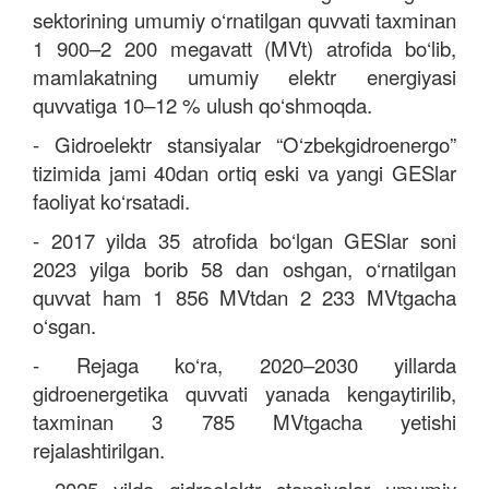
sektorining umumiy o‘rnatilgan quvvati taxminan
1 900–2 200 megavatt (MVt) atrofida bo‘lib,
mamlakatning umumiy elektr energiyasi
quvvatiga 10–12 % ulush qo‘shmoqda.
- Gidroelektr stansiyalar “O‘zbekgidroenergo”
tizimida jami 40dan ortiq eski va yangi GESlar
faoliyat ko‘rsatadi.
- 2017 yilda 35 atrofida bo‘lgan GESlar soni
2023 yilga borib 58 dan oshgan, o‘rnatilgan
quvvat ham 1 856 MVtdan 2 233 MVtgacha
o‘sgan.
- Rejaga ko‘ra, 2020–2030 yillarda
gidroenergetika quvvati yanada kengaytirilib,
taxminan 3 785 MVtgacha yetishi
rejalashtirilgan.