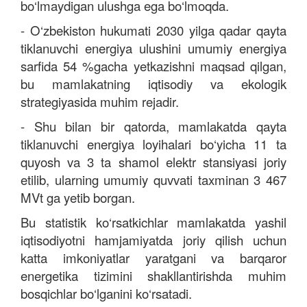
bo‘lmaydigan ulushga ega bo‘lmoqda.
-
O‘zbekiston hukumati 2030 yilga qadar qayta
tiklanuvchi energiya ulushini umumiy energiya
sarfida 54 %gacha yetkazishni maqsad qilgan,
bu mamlakatning iqtisodiy va ekologik
strategiyasida muhim rejadir.
-
Shu bilan bir qatorda, mamlakatda qayta
tiklanuvchi energiya loyihalari bo‘yicha 11 ta
quyosh va 3 ta shamol elektr stansiyasi joriy
etilib, ularning umumiy quvvati taxminan 3 467
MVt ga yetib borgan.
Bu statistik ko‘rsatkichlar mamlakatda yashil
iqtisodiyotni hamjamiyatda joriy qilish uchun
katta imkoniyatlar yaratgani va barqaror
energetika tizimini shakllantirishda muhim
bosqichlar bo‘lganini ko‘rsatadi.