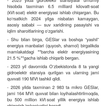
-
2025 yilda gidroelektr stansiyalar umumiy
hisobda taxminan 6.5 milliard kilovatt-soat
(kVt·soat) elektr energiyasi ishlab chiqargan. Bu
ko‘rsatkich 2024 yilga nisbatan kamaygan,
asosiy sababi — suv xaridining pasayishi va
iqlim sharoitlarining o‘zgarishi.
-
Shu bilan birga, GESlar va boshqa “yashil”
energiya manbalari (quyosh, shamol) birgalikda
mamlakatdagi **barcha elektr energiyasining
21.5 %**gacha ishlab chiqarib bergan.
-
2023 yil davomida O‘zbekistonda 8 ta yangi
gidroelektr stansiya qurilgan va ularning jami
quvvati 190 MVt tashkil qildi.
- 2026 yilda taxminan 2 983 ta mikro GESlar
,
jami 164 MVt quvvat bilan loyihalashtirilmoqda,
bu 500 million kVt·soat yillik energiya ishlab
chiqarish imkoniyatini beradi.