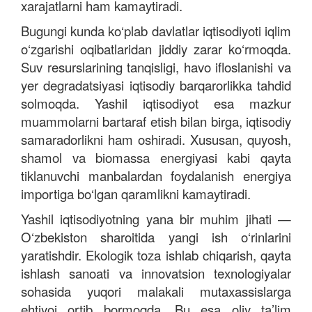
xarajatlarni ham kamaytiradi.
Bugungi kunda ko‘plab davlatlar iqtisodiyoti iqlim
o‘zgarishi oqibatlaridan jiddiy zarar ko‘rmoqda.
Suv resurslarining tanqisligi, havo ifloslanishi va
yer degradatsiyasi iqtisodiy barqarorlikka tahdid
solmoqda. Yashil iqtisodiyot esa mazkur
muammolarni bartaraf etish bilan birga, iqtisodiy
samaradorlikni ham oshiradi. Xususan, quyosh,
shamol va biomassa energiyasi kabi qayta
tiklanuvchi manbalardan foydalanish energiya
importiga bo‘lgan qaramlikni kamaytiradi.
Yashil iqtisodiyotning yana bir muhim jihati —
O‘zbekiston sharoitida yangi ish o‘rinlarini
yaratishdir. Ekologik toza ishlab chiqarish, qayta
ishlash sanoati va innovatsion texnologiyalar
sohasida yuqori malakali mutaxassislarga
ehtiyoj ortib bormoqda. Bu esa oliy ta’lim