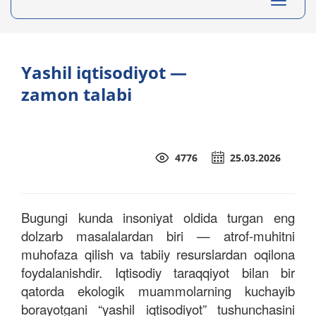
Toggle
navigati
Yashil iqtisodiyot —
zamon talabi
4776
25.03.2026
Bugungi kunda insoniyat oldida turgan eng
dolzarb masalalardan biri — atrof-muhitni
muhofaza qilish va tabiiy resurslardan oqilona
foydalanishdir. Iqtisodiy taraqqiyot bilan bir
qatorda ekologik muammolarning kuchayib
borayotgani “yashil iqtisodiyot” tushunchasini