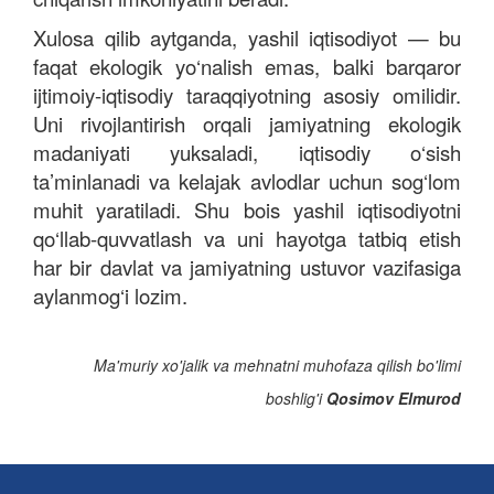
Xulosa qilib aytganda, yashil iqtisodiyot — bu
faqat ekologik yo‘nalish emas, balki barqaror
ijtimoiy-iqtisodiy taraqqiyotning asosiy omilidir.
Uni rivojlantirish orqali jamiyatning ekologik
madaniyati yuksaladi, iqtisodiy o‘sish
ta’minlanadi va kelajak avlodlar uchun sog‘lom
muhit yaratiladi. Shu bois yashil iqtisodiyotni
qo‘llab-quvvatlash va uni hayotga tatbiq etish
har bir davlat va jamiyatning ustuvor vazifasiga
aylanmog‘i lozim.
Ma'muriy xo'jalik va mehnatni muhofaza qilish bo'limi
boshlig'i
Qosimov Elmurod