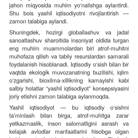
jahon miqyosida muhim yo‘nalishga aylantirdi.
Shu bois yashil iqtisodiyotni rivojlantirish —
zamon talabiga aylandi.
Shuningdek, hozirgi globallashuv va jadal
sanoatlashuv sharoitida insoniyat oldida turgan
eng muhim muammolardan biri atrof-muhitni
muhofaza qilish va tabiiy resurslardan samarali
foydalanish hisoblanadi. Iqtisodiy o‘sish bilan bir
vaqtda ekologik muvozanatning buzilishi, iqlim
o‘zgarishi, bioxilma-xillikning kamayishi kabi
salbiy holatlar “yashil iqtisodiyot” konsepsiyasini
joriy etishni zamon talabiga aylanmoqda.
Yashil iqtisodiyot — bu iqtisodiy o‘sishni
ta’minlash bilan birga, atrof-muhitga zarar
yetkazmaslik, inson salomatligini asrash va
kelajak avlodlar manfaatlarini hisobga olgan