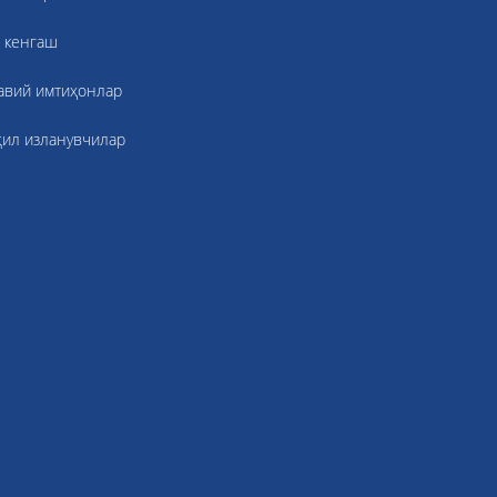
 кенгаш
авий имтиҳонлар
қил изланувчилар