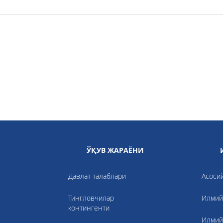
ЎҚУВ ЖАРАЁНИ
Давлат талаблари
Асоси
Тингловчилар
Илмий
контингенти
Илмий