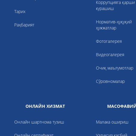
Коррупцияга қарши
курашиш
Тарих
Норматив-ҳуқуқий
Раҳбарият
ҳужжатлар
Фотогалерея
Видеогалерея
Очиқ маълумотлар
Сўровномалар
ОНЛАЙН ХИЗМАТ
МАСОФАВИЙ
Онлайн шартнома тузиш
Малака ошириш
Онлайн сертификат
Узлуксиз касбий