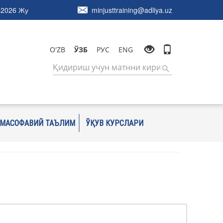
.2026 Жу
minjusttraining@adliya.uz
O'ZB
ЎЗБ
РУС
ENG
МАСОФАВИЙ ТАЪЛИМ
ЎҚУВ КУРСЛАРИ