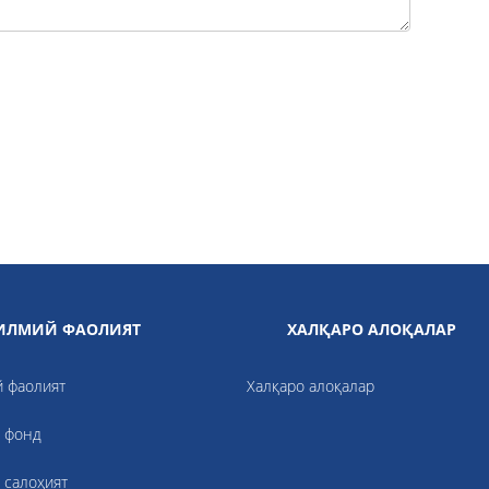
ИЛМИЙ ФАОЛИЯТ
ХАЛҚАРО АЛОҚАЛАР
й фаолият
Халқаро алоқалар
 фонд
 салоҳият