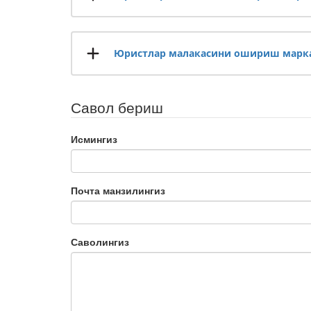
Юристлар малакасини ошириш марка
Савол бериш
Исмингиз
Почта манзилингиз
Саволингиз