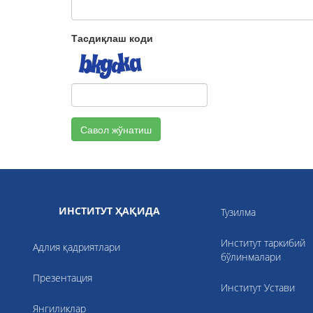
Тасдиқлаш коди
Савол жўнатиш
ИНСТИТУТ ҲАҚИДА
Тузилма
Институт таркибий
Адлия қадриятлари
бўлинмалари
Презентация
Институт Устави
Янгиликлар