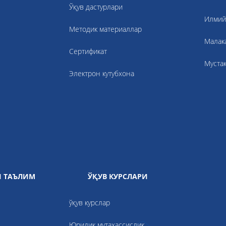
Ўқув дастурлари
Илмий
Методик материаллар
Малак
Cертификат
Муста
Электрон кутубхона
 ТАЪЛИМ
ЎҚУВ КУРСЛАРИ
ўқув курслар
Юридик мутахассислик