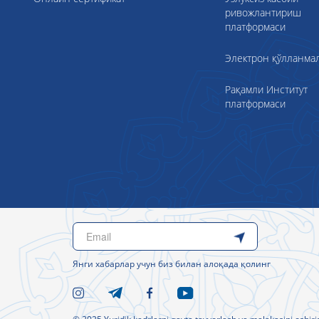
ривожлантириш
платформаси
Электрон қўлланма
Рақамли Институт
платформаси
Янги хабарлар учун биз билан алоқада қолинг