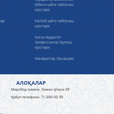
бўйича қайта тайёрлаш
курслари
лар
Касбий қайта тайёрлаш
курслари
Қисқа муддатли
профессионал ўқитиш
курслари
Манфаатлар тўқнашуви
АЛОҚАЛАР
Миробод тумани, Хамал кўчаси 29
Қабул телефони: 71-200-02-35