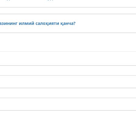
зининг илмий салоҳияти қанча?