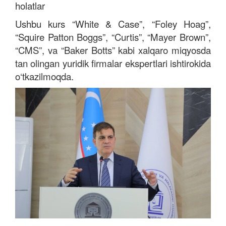
holatlar
Ushbu kurs “White & Case”, “Foley Hoag”,
“Squire Patton Boggs”, “Curtis”, “Mayer Brown”,
“CMS”, va “Baker Botts” kabi xalqaro miqyosda
tan olingan yuridik firmalar ekspertlari ishtirokida
o‘tkazilmoqda.