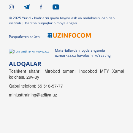
© 2025 Yuridik kadrlarni qayta tayyorlash va malakasini oshirish
instituti | Barcha huquqlar himoyalangan
Разработка сайта
Materiallardan foydalanganda
uzmarkaz.uz havolasini ko'rsating
ALOQALAR
Toshkent shahri, Mirobod tumani, Inoqobod MFY, Xamal
ko'chasi, 29v-uy
Qabul telefoni: 55 518-57-77
minjusttraining@adliya.uz