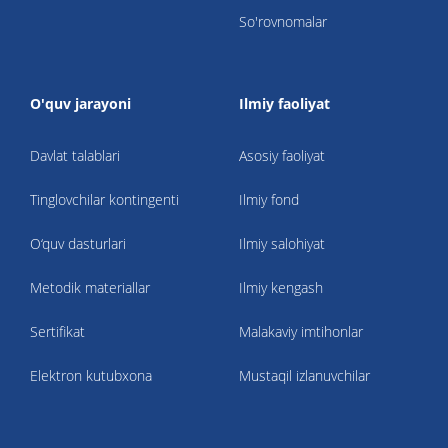
So'rovnomalar
O'quv jarayoni
Ilmiy faoliyat
Davlat talablari
Asosiy faoliyat
Tinglovchilar kontingenti
Ilmiy fond
O‘quv dasturlari
Ilmiy salohiyat
Metodik materiallar
Ilmiy kengash
Sertifikat
Malakaviy imtihonlar
Elektron kutubxona
Mustaqil izlanuvchilar