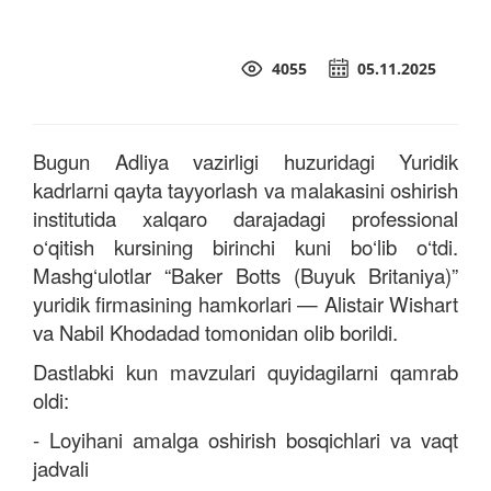
4055
05.11.2025
Bugun Adliya vazirligi huzuridagi Yuridik
kadrlarni qayta tayyorlash va malakasini oshirish
institutida xalqaro darajadagi professional
o‘qitish kursining birinchi kuni bo‘lib o‘tdi.
Mashg‘ulotlar “Baker Botts (Buyuk Britaniya)”
yuridik firmasining hamkorlari — Alistair Wishart
va Nabil Khodadad tomonidan olib borildi.
Dastlabki kun mavzulari quyidagilarni qamrab
oldi:
- Loyihani amalga oshirish bosqichlari va vaqt
jadvali