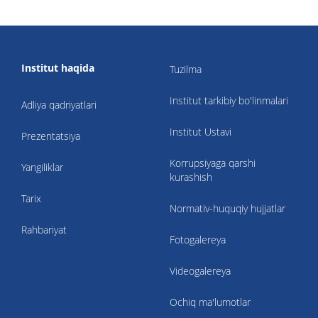
Institut haqida
Tuzilma
Institut tarkibiy bo'linmalari
Adliya qadriyatlari
Institut Ustavi
Prezentatsiya
Korrupsiyaga qarshi
Yangiliklar
kurashish
Tarix
Normativ-huquqiy hujjatlar
Rahbariyat
Fotogalereya
Videogalereya
Ochiq ma'lumotlar