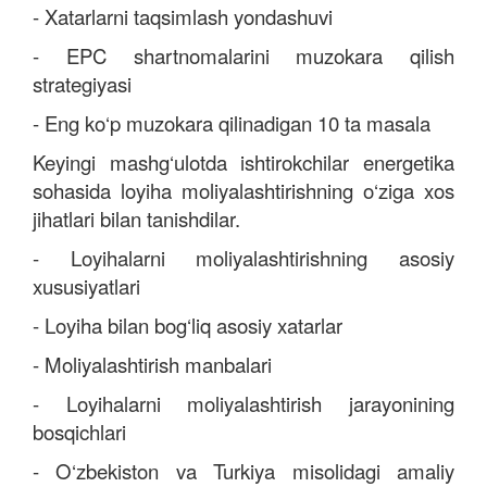
- Xatarlarni taqsimlash yondashuvi
- EPC shartnomalarini muzokara qilish
strategiyasi
- Eng ko‘p muzokara qilinadigan 10 ta masala
Keyingi mashg‘ulotda ishtirokchilar energetika
sohasida loyiha moliyalashtirishning o‘ziga xos
jihatlari bilan tanishdilar.
- Loyihalarni moliyalashtirishning asosiy
xususiyatlari
- Loyiha bilan bog‘liq asosiy xatarlar
- Moliyalashtirish manbalari
- Loyihalarni moliyalashtirish jarayonining
bosqichlari
- O‘zbekiston va Turkiya misolidagi amaliy