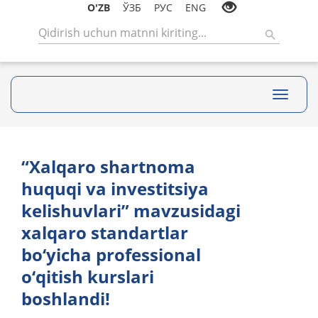
O'ZB
ЎЗБ
РУС
ENG
Toggle
navigati
“Xalqaro shartnoma
huquqi va investitsiya
kelishuvlari” mavzusidagi
xalqaro standartlar
bo‘yicha professional
o‘qitish kurslari
boshlandi!