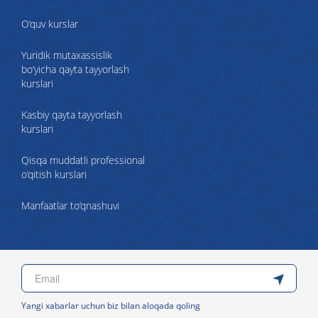
O‘quv kurslar
Yuridik mutaxassislik
bo‘yicha qayta tayyorlash
kurslari
Kasbiy qayta tayyorlash
kurslari
Qisqa muddatli professional
o‘qitish kurslari
Manfaatlar to‘qnashuvi
Yangi xabarlar uchun biz bilan aloqada qoling