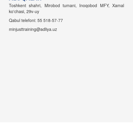
Toshkent shahri, Mirobod tumani, Inoqobod MFY, Xamal
ko'chasi, 29v-uy
Qabul telefoni: 55 518-57-77
minjusttraining@adliya.uz