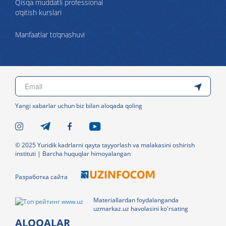
Qisqa muddatli professional
o‘qitish kurslari
Manfaatlar to‘qnashuvi
Yangi xabarlar uchun biz bilan aloqada qoling
© 2025 Yuridik kadrlarni qayta tayyorlash va malakasini oshirish
instituti | Barcha huquqlar himoyalangan
Разработка сайта
Materiallardan foydalanganda
uzmarkaz.uz havolasini ko'rsating
ALOQALAR