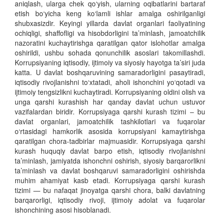
aniqlash, ularga chek qo‘yish, ularning oqibatlarini bartaraf
etish bo‘yicha keng ko‘lamli ishlar amalga oshirilganligi
shubxasizdir. Keyingi yillarda davlat organlari faoliyatining
ochiqligi, shaffofligi va hisobdorligini ta’minlash, jamoatchilik
nazoratini kuchaytirishga qaratilgan qator islohotlar amalga
oshirildi, ushbu sohada qonunchilik asoslari takomillashdi.
Korrupsiyaning iqtisodiy, ijtimoiy va siyosiy hayotga ta’siri juda
katta. U davlat boshqaruvining samaradorligini pasaytiradi,
iqtisodiy rivojlanishni to‘xtatadi, aholi ishonchini yo‘qotadi va
ijtimoiy tengsizlikni kuchaytiradi. Korrupsiyaning oldini olish va
unga qarshi kurashish har qanday davlat uchun ustuvor
vazifalardan biridir. Korrupsiyaga qarshi kurash tizimi – bu
davlat organlari, jamoatchilik tashkilotlari va fuqarolar
o‘rtasidagi hamkorlik asosida korrupsiyani kamaytirishga
qaratilgan chora-tadbirlar majmuasidir.
Korrupsiyaga qarshi
kurash
huquqiy davlat barpo etish, iqtisodiy rivojlanishni
ta’minlash, jamiyatda ishonchni oshirish, siyosiy barqarorlikni
ta’minlash va davlat boshqaruvi samaradorligini oshirishda
muhim ahamiyat kasb etadi.
Korrupsiyaga qarshi kurash
tizimi — bu nafaqat jinoyatga qarshi chora, balki davlatning
barqarorligi, iqtisodiy rivoji, ijtimoiy adolat va fuqarolar
ishonchining asosi hisoblanadi.