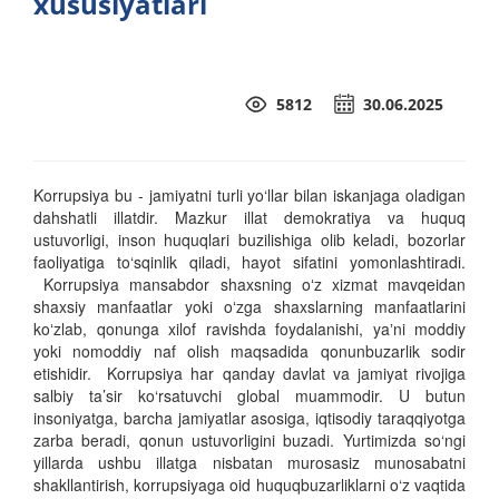
xususiyatlari
5812
30.06.2025
Korrupsiya bu - jamiyatni turli yo‘llar bilan iskanjaga oladigan
dahshatli illatdir. Mazkur illat demokratiya va huquq
ustuvorligi, inson huquqlari buzilishiga olib keladi, bozorlar
faoliyatiga to‘sqinlik qiladi, hayot sifatini yomonlashtiradi.
Korrupsiya mansabdor shaxsning oʻz xizmat mavqeidan
shaxsiy manfaatlar yoki oʻzga shaxslarning manfaatlarini
koʻzlab, qonunga xilof ravishda foydalanishi, yaʼni moddiy
yoki nomoddiy naf olish maqsadida qonunbuzarlik sodir
etishidir.
Korrupsiya har qanday davlat va jamiyat rivojiga
salbiy ta’sir ko‘rsatuvchi global muammodir. U butun
insoniyatga, barcha jamiyatlar asosiga, iqtisodiy taraqqiyotga
zarba beradi, qonun ustuvorligini buzadi. Yurtimizda so‘ngi
yillarda ushbu illatga nisbatan murosasiz munosabatni
shakllantirish, korrupsiyaga oid huquqbuzarliklarni o‘z vaqtida