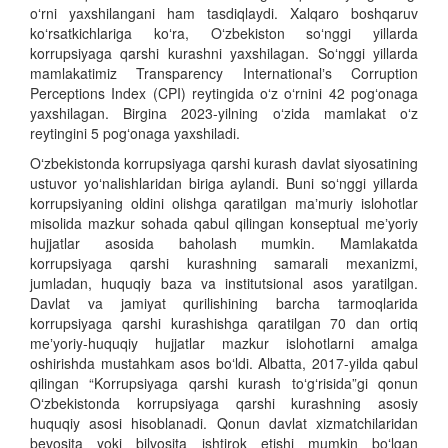
oʻrni yaxshilangani ham tasdiqlaydi. Xalqaro boshqaruv
koʻrsatkichlariga koʻra, Oʻzbekiston soʻnggi yillarda
korrupsiyaga qarshi kurashni yaxshilagan. Soʻnggi yillarda
mamlakatimiz Transparency Internationalʼs Corruption
Perceptions Index (CPI) reytingida oʻz oʻrnini 42 pogʻonaga
yaxshilagan. Birgina 2023-yilning oʻzida mamlakat oʻz
reytingini 5 pogʻonaga yaxshiladi.
Oʻzbekistonda korrupsiyaga qarshi kurash davlat siyosatining
ustuvor yoʻnalishlaridan biriga aylandi. Buni soʻnggi yillarda
korrupsiyaning oldini olishga qaratilgan maʼmuriy islohotlar
misolida mazkur sohada qabul qilingan konseptual meʼyoriy
hujjatlar asosida baholash mumkin. Mamlakatda
korrupsiyaga qarshi kurashning samarali mexanizmi,
jumladan, huquqiy baza va institutsional asos yaratilgan.
Davlat va jamiyat qurilishining barcha tarmoqlarida
korrupsiyaga qarshi kurashishga qaratilgan 70 dan ortiq
meʼyoriy-huquqiy hujjatlar mazkur islohotlarni amalga
oshirishda mustahkam asos boʻldi. Albatta, 2017-yilda qabul
qilingan “Korrupsiyaga qarshi kurash toʻgʻrisida”gi qonun
Oʻzbekistonda korrupsiyaga qarshi kurashning asosiy
huquqiy asosi hisoblanadi. Qonun davlat xizmatchilaridan
bevosita yoki bilvosita ishtirok etishi mumkin boʻlgan