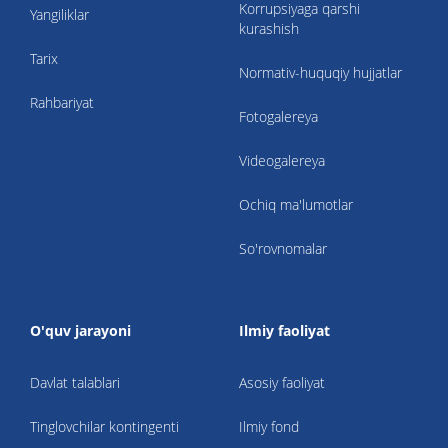
Korrupsiyaga qarshi
Yangiliklar
kurashish
Tarix
Normativ-huquqiy hujjatlar
Rahbariyat
Fotogalereya
Videogalereya
Ochiq ma'lumotlar
So'rovnomalar
O'quv jarayoni
Ilmiy faoliyat
Davlat talablari
Asosiy faoliyat
Tinglovchilar kontingenti
Ilmiy fond