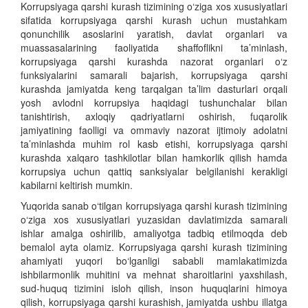
K
orrupsiyaga qarshi kurash tizimining o‘ziga xos xususiyatlari
sifatida
korrupsiyaga qarshi kurash uchun mustahkam
qonunchilik asoslarini yaratish, davlat organlari va
muassasalarining faoliyatida shaffoflikni ta’minlash,
korrupsiyaga qarshi kurashda nazorat organlari o‘z
funksiyalarini samarali bajarish, korrupsiyaga qarshi
kurashda jamiyatda keng tarqalgan ta’lim dasturlari orqali
yosh avlodni korrupsiya haqidagi tushunchalar bilan
tanishtirish, axloqiy qadriyatlarni oshirish, fuqarolik
jamiyatining faolligi va ommaviy nazorat ijtimoiy adolatni
ta’minlashda muhim rol kasb etishi, korrupsiyaga qarshi
kurashda xalqaro tashkilotlar bilan hamkorlik qilish hamda
korrupsiya uchun qattiq sanksiyalar belgilanishi kerakligi
kabilarni keltirish mumkin.
Yuqorida sanab o‘tilgan korrupsiyaga qarshi kurash tizimining
o‘ziga xos xususiyatlari yuzasidan davlatimizda samarali
ishlar amalga oshirilib, amaliyotga tadbiq etilmoqda deb
bemalol ayta olamiz.
K
orrupsiyaga qarshi kurash tizimining
ahamiyati yuqori bo‘lganligi sababli mamlakatimizda
ishbilarmonlik muhitini va mehnat sharoitlarini yaxshilash,
sud-huquq tizimini isloh qilish, inson huquqlarini himoya
qilish,
korrupsiyaga qarshi kurashish, jamiyatda ushbu illatga