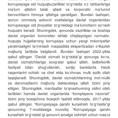
korrupsiyaga oid huquqbuzarliklar toʻgʻrisida oʻz rahbarlariga
maʼlum qilishni talab qiladi va korporativ maʼlumot
beruvchilarni himoya qilishga qaratilgan. Bundan tashqari,
qonun ommaviy axborot vositalariga davlat organlaridan
korrupsiyaga oid jinoyatlar toʻgʻrisidagi maʼlumotlarni soʻrash
huquqini beradi. Shuningdek, qonunda vazirliklar va boshqa
davlat organlari tomonidan ishlab chiqilayotgan normativ-
huquqiy hujjatlarning korrupsiya uchun yangi imkoniyatlar
yaratmasligini taʼminlash maqsadida ekspertizadan oʻtkazish
majburiy tartibda belgilandi. Bundan tashqari 2022-yilda
qabul qilingan “Davlat xizmati toʻgʻrisida”gi qonunga koʻra,
davlat xizmatchilariga sovgʻalar qabul qilish, tadbirkorlik
faoliyati bilan shugʻullanish, xorijiy banklarda hisob
raqamlarini ochish va chet elda koʻchmas mulk sotib olish
taqiqlanadi. Shuningdek, davlat xizmatchilarining mol-mulki
va daromadlarini majburiy deklaratsiya qilish tizimi joriy
etilgan. Shuningdek, manfaatlar to‘qnashuvining oldini olish
tartiblari hamda davlat organlarida “komplayens nazorati”
tizimi joriy bosqichma bosqich tashkil etilmoqda. 2017-yilda
qabul qilingan “Korrupsiyaga qarshi kurashish toʻgʻrisida”gi
qonunning 7-moddasiga muvofiq “Korrupsiyaga qarshi
kurashish toʻgʻrisida”gi qonunni amalga oshirish uchun masʼul