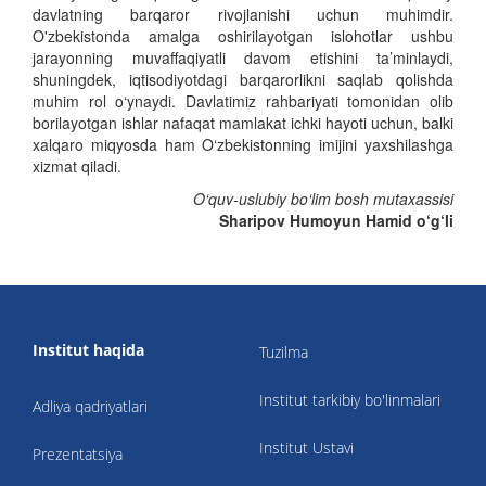
davlatning barqaror rivojlanishi uchun muhimdir.
O'zbekistonda amalga oshirilayotgan islohotlar ushbu
jarayonning muvaffaqiyatli davom etishini ta’minlaydi,
shuningdek, iqtisodiyotdagi barqarorlikni saqlab qolishda
muhim rol o‘ynaydi. Davlatimiz rahbariyati tomonidan olib
borilayotgan ishlar nafaqat mamlakat ichki hayoti uchun, balki
xalqaro miqyosda ham O‘zbekistonning imijini yaxshilashga
xizmat qiladi.
O‘quv-uslubiy bo‘lim bosh mutaxassisi
Sharipov Humoyun Hamid o‘g‘li
Institut haqida
Tuzilma
Institut tarkibiy bo'linmalari
Adliya qadriyatlari
Institut Ustavi
Prezentatsiya