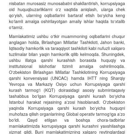
nisbatan murosasiz munosabatni shakllantirish, korrupsiyaga
oid huquqbuzarliklarni o‘z vaqtida aniqlash, ularga chek
qo‘yish, ularning oqibatlarini bartaraf etish bo‘yicha keng
ko‘lamli amalga oshirilayotgan amaliy ishlar haqida to‘xtalib
o‘tamiz.
Mamlakatimiz ushbu o‘tkir muammoning oqibatlarini chuqur
anglagan holda, Birlashgan Millatlar Tashkiloti, Jahon banki,
Iqtisodiy hamkorlik va taraqqiyot tashkiloti kabi nufuzli xalqaro
tuzilmalar bilan yaqin hamkorlik qilib kelmoqda. Shuningdek,
ushbu illatga qarshi kurashish borasida huquqiy va
institutsional islohotlar tizimli amalga oshirilmoqda.
Oʻzbekiston Birlashgan Millatlar Tashkilotining Korrupsiyaga
qarshi konvensiyasi (UNCAC) hamda IHTT ning Sharqiy
Yevropa va Markaziy Osiyo uchun Korrupsiyaga qarshi
kurash tarmogʻi (KQT) doirasidagi asosiy submintaqaviy
tashabbus boʻlgan Korrupsiyaga qarshi kurash boʻyicha
Istanbul harakat rejasining aʼzosi hisoblanadi. Oʻzbekiston
yaqinda Korrupsiyaga qarshi kurash boʻyicha huquqni
muhofaza qilish organlarining Global operativ tarmogʻiga aʼzo
boʻldi. Qayd etilgan va boshqa chora-tadbirlar
mamlakatimizda korrupsiyaga qarshi kurashni yaxshilashga
xizmat qildi. Buni mamlakatimizning xalqaro reytinglardagi