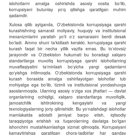
islohotlarni amalga oshirishda asosiy vosita bo‘lib,
korrupsiyani butunlay yo‘q qilishga qaratilgan muhim
qadamdir.
Xulosa qilib aytganda, Oʻzbekistonda korrupsiyaga qarshi
kurashishning samarali moliyaviy, huquqiy va institutsional
mexanizmlarini yaratish yoʻli oʻz samarasini berdi desak
boʻladi. Ammo shuni taʼkidlash kerakki, korrupsiyaga qarshi
kurash faqat bir necha yillik vazifa emas. Bu toʻxtovsiz
jarayondir va Oʻzbekiston hukumati bu boradagi xalqaro
standartlarga muvofiq korrupsiyaga qarshi islohotlarning
muvaffaqiyatini taʼminlash boʻyicha yangi qadamlarni
qoʻyishga intilmoqda. O‘zbekistonda korrupsiyaga qarshi
kurash borasida amalga oshirilayotgan islohotlar tub
mohiyatga ega bo‘lib, tizimli va institutsional yondashuvga
asoslanmoqda. Ularning asosiy o‘ziga xos jihatlari — davlat
organlarining ochiqligi, xalqaro standartlarga muvofiqlik,
jamoatchilik ishtirokining kengayishi va yangi
texnologiyalarning joriy qilinishidir. Bu yo‘nalishdagi islohotlar
mamlakatda adolatli jamiyat barpo etish, iqtisodiy
taraqqiyotga erishish va fuqarolarning davlatga bo‘lgan
ishonchini mustahkamlashga xizmat qilmoqda. Korrupsiyani
kamaytirishga qaratilgan chora-tadbirlar har qanday