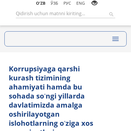
O'ZB
ЎЗБ
РУС
ENG
Toggle
navigati
Korrupsiyaga qarshi
kurash tizimining
ahamiyati hamda bu
sohada soʻngi yillarda
davlatimizda amalga
oshirilayotgan
islohotlarning oʻziga xos