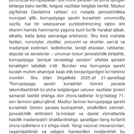
ishlarga baho berilib, kelgusi vazifalar belgilab berildi. Mazkur
yig‘ilishda Davlatimiz rahbari o‘z nutqida jamoatchilikka
murojaat qilib, korrupsiyaga qarshi kurashish umummilliy
vazifa, har bir vatanparvar yurtdoshimizning vijdon ishi
ekanini hamda hammamiz yagona kuch bo‘lib harakat qilsak,
albatta, katta ijobiy samaraga erishamiz. Shu bois mahalla
faollari, nuroniylar, ziyolilar, yozuvchi va shoirlar, san’at va
madaniyat xodimlari, tadbirkorlar, taniqli shaxslar, rahbarlar,
deputat va senatorlar – umuman butun jamoatchilik birlashib,
korrupsiyaga “jamiyat tanasidagi saraton” sifatida qarashi
kerakligini takidlab o‘tdi. Bundan esa korrupsiya qarshi
kurash muhim ahamiyat kasb etib borayotganligini ko‘rishimiz
mumkin. Shu bilan birgalikda 2025-yil 21-apreldagi
"Korrupsiyaga qarshi kurashish tizimini yanada
takomillashtirish bo‘yicha belgilangan ustuvor vazifalar ijrosini
samarali tashkil etishga doir chora-tadbirlar to‘g‘risidagi 71-
son farmoni qabul qilindi. Mazkur farmon korrupsiyaga qarshi
kurashish tizimini yanada kuchaytirish, shaffoflikni oshirish,
jamoatchilik ishtirokini ta’minlash va davlat xizmatlarida
halollik madaniyatini shakllantirishga qaratilgan keng ko‘lamli
chora-tadbirlarni o‘z ichiga oladi. Yangi nazorat mexanizmlari,
raqamlashtirish va xalqaro hamkorlikni rivojlantirish bu