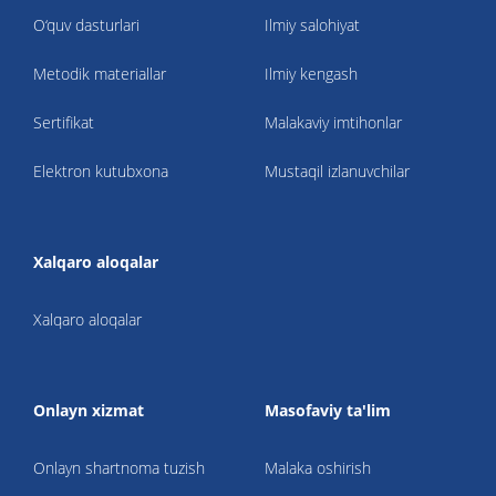
O‘quv dasturlari
Ilmiy salohiyat
Metodik materiallar
Ilmiy kengash
Sertifikat
Malakaviy imtihonlar
Elektron kutubxona
Mustaqil izlanuvchilar
Xalqaro aloqalar
Xalqaro aloqalar
Onlayn xizmat
Masofaviy ta'lim
Onlayn shartnoma tuzish
Malaka oshirish