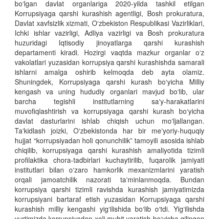
boʻlgan davlat organlariga 2020-yilda tashkil etilgan
Korrupsiyaga qarshi kurashish agentligi, Bosh prokuratura,
Davlat xavfsizlik xizmati, Oʻzbekiston Respublikasi Vazirliklari,
Ichki ishlar vazirligi, Adliya vazirligi va Bosh prokuratura
huzuridagi Iqtisodiy jinoyatlarga qarshi kurashish
departamenti kiradi. Hozirgi vaqtda mazkur organlar o‘z
vakolatlari yuzasidan korrupsiya qarshi kurashishda samarali
ishlarni amalga oshirib kelmoqda deb ayta olamiz.
Shuningdek, Korrupsiyaga qarshi kurash boʻyicha Milliy
kengash va uning hududiy organlari mavjud boʻlib, ular
barcha tegishli institutlarning saʼy-harakatlarini
muvofiqlashtirish va korrupsiyaga qarshi kurash boʻyicha
davlat dasturlarini ishlab chiqish uchun moʻljallangan.
Taʼkidlash joizki, Oʻzbekistonda har bir meʼyoriy-huquqiy
hujjat “korrupsiyadan holi qonunchilik” tamoyili asosida ishlab
chiqilib, korrupsiyaga qarshi kurashish amaliyotida tizimli
profilaktika chora-tadbirlari kuchaytirilib, fuqarolik jamiyati
institutlari bilan oʻzaro hamkorlik mexanizmlarini yaratish
orqali jamoatchilik nazorati taʼminlanmoqda. Bundan
korrupsiya qarshi tizimli ravishda kurashish jamiyatimizda
korrupsiyani bartaraf etish yuzasidan Korrupsiyaga qarshi
kurashish milliy kengashi yig‘ilishida bo‘lib o‘tdi. Yig‘ilishda
yurtimizda korrupsiyadan xoli muhit yaratish bo‘yicha qilingan